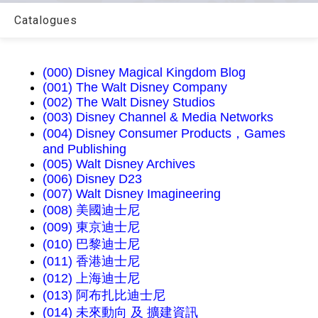
Catalogues
(000) Disney Magical Kingdom Blog
(001) The Walt Disney Company
(002) The Walt Disney Studios
(003) Disney Channel & Media Networks
(004) Disney Consumer Products，Games
and Publishing
(005) Walt Disney Archives
(006) Disney D23
(007) Walt Disney Imagineering
(008) 美國迪士尼
(009) 東京迪士尼
(010) 巴黎迪士尼
(011) 香港迪士尼
(012) 上海迪士尼
(013) 阿布扎比迪士尼
(014) 未來動向 及 擴建資訊