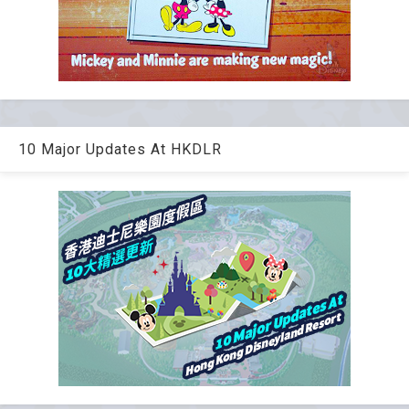
10 Major Updates At HKDLR