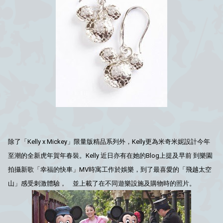
除了「Kelly x Mickey」限量版精品系列外，Kelly更為米奇米妮設計今年
至潮的全新虎年賀年春裝。Kelly 近日亦有在她的Blog上提及早前 到樂園
拍攝新歌「幸福的快車」MV時寓工作於娛樂，到了最喜愛的「飛越太空
山」感受刺激體驗， 並上載了在不同遊樂設施及購物時的照片。