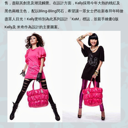
售，盡顯其創意及潮流觸覺。在設計方面，Kelly採用今年大熱的桃紅及
黑色兩種主色， 配以Bling-Bling閃石，希望讓一眾女士們在新春拜年時搶
盡眾人目光！Kelly更特別為此系列設計「KxM」標誌，並親手繪畫Q版
Kelly及 米奇作為設計的主要圖案。