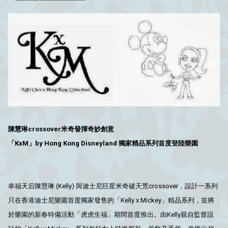
陳慧琳crossover米奇發揮奇妙創意
「KxM」by Hong Kong Disneyland 獨家精品系列首度登陸樂園
幸福天后陳慧琳 (Kelly) 與迪士尼巨星米奇破天荒crossover，設計一系列
只在香港迪士尼樂園首度獨家發售的「Kelly x Mickey」精品系列，並將
於樂園的新春特備活動「虎虎生福」期間首度推出。由Kelly親自監督設