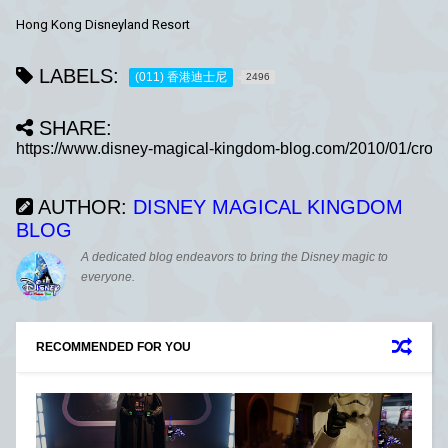
Hong Kong Disneyland Resort
LABELS:
(011) 香港迪士尼
2496
SHARE:
AUTHOR:
DISNEY MAGICAL KINGDOM
BLOG
A dedicated blog endeavors to bring the Disney magic to
everyone.
RECOMMENDED FOR YOU