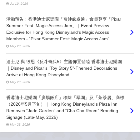
Jul 10, 2026
活動預告：香港迪士尼樂園「奇妙處處通」會員尊享「Pixar
Summer Fest: Magic Access Jam」｜Event Preview:
Exclusive for Hong Kong Disneyland's Magic Access
Members - “Pixar Summer Fest: Magic Access Jam”
May 28, 2026
迪士尼 與 彼思《反斗奇兵5》主題佈置登陸 香港迪士尼樂園
｜Disney and Pixar’s "Toy Story 5"-Themed Decorations
Arrive at Hong Kong Disneyland
May 23, 2026
香港迪士尼樂園「廣場飯店」移除「翠園」及「茶茶居」商標
（2026年5月下旬）｜Hong Kong Disneyland's Plaza Inn
Removes “Jade Garden” and “Cha Cha Room” Branding
Signage (Late-May, 2026)
May 23, 2026