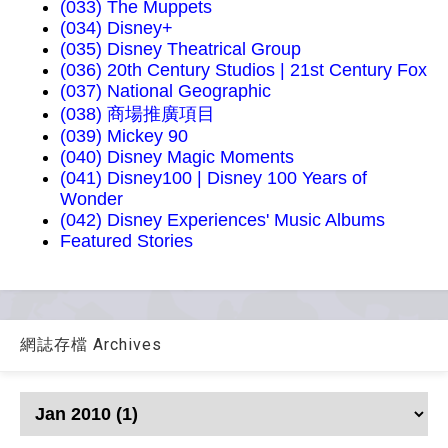
(033) The Muppets
(034) Disney+
(035) Disney Theatrical Group
(036) 20th Century Studios | 21st Century Fox
(037) National Geographic
(038) 商場推廣項目
(039) Mickey 90
(040) Disney Magic Moments
(041) Disney100 | Disney 100 Years of
Wonder
(042) Disney Experiences' Music Albums
Featured Stories
網誌存檔 Archives