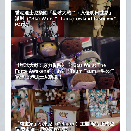
香港迪士尼樂園「星球大戰™：入侵明日世界」
派對（“Star Wars™: Tomorrowland Takeover”
Party）
《星球大戰：原力覺醒》（“Star Wars: The
Force Awakens”）系列「Tsum Tsum」毛公仔
登陸 香港迪士尼樂園！
「貓畫家」小東尼（Gelatoni）主題商品 正式登
陸 香港迪士尼樂園度假區！