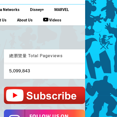
a Networks
Disney+
MARVEL
t Us
About Us
Videos
總瀏覽量 Total Pageviews
5,099,843