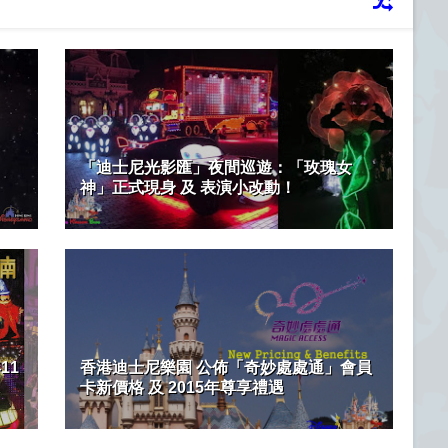
「迪士尼光影匯」夜間巡遊：「玫瑰女
神」正式現身 及 表演小改動！
11
香港迪士尼樂園 公佈「奇妙處處通」會員
卡新價格 及 2015年尊享禮遇