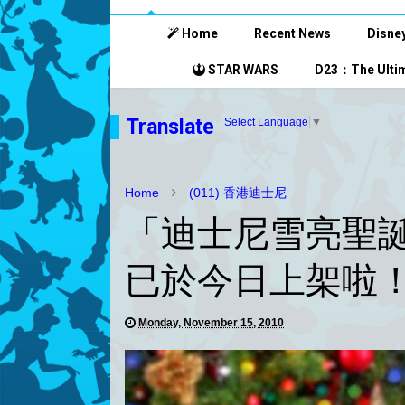
Home
Recent News
Disney
STAR WARS
D23：The Ultim
Translate
Select Language
▼
Home
(011) 香港迪士尼
「迪士尼雪亮聖誕 2
已於今日上架啦
Monday, November 15, 2010