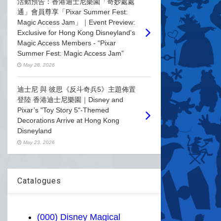
活動預告：香港迪士尼樂園「奇妙處處
通」會員尊享「Pixar Summer Fest:
Magic Access Jam」｜Event Preview:
Exclusive for Hong Kong Disneyland's
Magic Access Members - “Pixar
Summer Fest: Magic Access Jam”
May 28, 2026
迪士尼 與 彼思《反斗奇兵5》主題佈置
登陸 香港迪士尼樂園｜Disney and
Pixar’s "Toy Story 5"-Themed
Decorations Arrive at Hong Kong
Disneyland
May 23, 2026
Catalogues
(000) Disney Magical