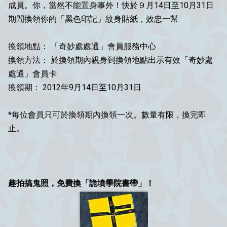
成員。你，當然不能置身事外！快於９月14日至10月31日
期間換領你的「黑色印記」紋身貼紙，效忠一幫
換領地點： 「奇妙處處通」會員服務中心
換領方法： 於換領期內親身到換領地點出示有效「奇妙處
處通」會員卡
換領期： 2012年9月14日至10月31日
*每位會員只可於換領期內換領一次。數量有限，換完即
止。
趣拍搞鬼照，免費換「詭墳學院書帶」！