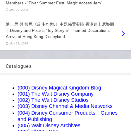
Members - “Pixar Summer Fest: Magic Access Jam”
May 28, 2026
迪士尼 與 彼思《反斗奇兵5》主題佈置登陸 香港迪士尼樂園
｜Disney and Pixar’s "Toy Story 5"-Themed Decorations
Arrive at Hong Kong Disneyland
May 23, 2026
Catalogues
(000) Disney Magical Kingdom Blog
(001) The Walt Disney Company
(002) The Walt Disney Studios
(003) Disney Channel & Media Networks
(004) Disney Consumer Products，Games
and Publishing
(005) Walt Disney Archives