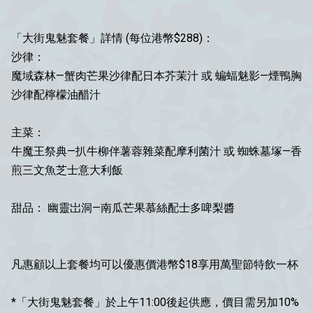
「大街鬼魅套餐」詳情 (每位港幣$288)：
沙律：
魔域森林—蟹肉芒果沙律配日本芥茉汁 或 蝙蝠魅影—煙鴨胸
沙律配檸檬油醋汁
主菜：
牛魔王祭典—扒牛柳伴薯蓉雜菜配摩利菌汁 或 蜘蛛墓塚—香
煎三文魚芝士意大利飯
甜品： 幽靈岀洞—南瓜芒果慕絲配士多啤梨醬
凡惠顧以上套餐均可以優惠價港幣$18享用萬聖節特飲一杯
*「大街鬼魅套餐」於上午11:00後起供應，價目需另加10%