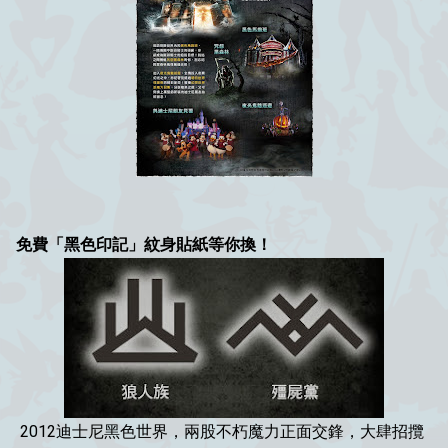
免費「黑色印記」紋身貼紙等你換！
2012迪士尼黑色世界，兩股不朽魔力正面交鋒，大肆招攬