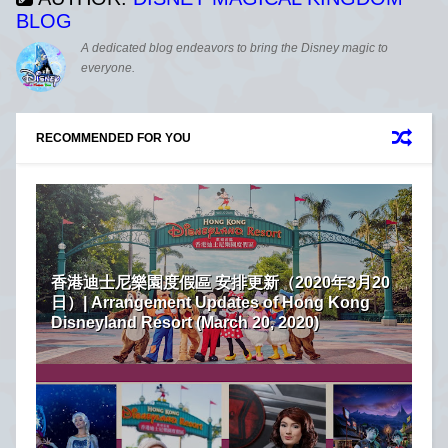
BLOG
A dedicated blog endeavors to bring the Disney magic to
everyone.
RECOMMENDED FOR YOU
香港迪士尼樂園度假區 安排更新（2020年3月20
日）| Arrangement Updates of Hong Kong
Disneyland Resort (March 20, 2020)