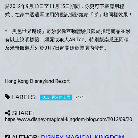
於2012年9月13日至11月15日期間，你更可下載應用程
式，在家中透過電腦用的視訊攝影鏡頭「睇」驗同樣效果！
*「黑色世界魔鏡」奇妙影像互動體驗只限於指定商品並附
有以上說明標籤。殭屍或狼人AR Tee、特別版南瓜王阿積
及米奇服裝系列於9月7日起開始於樂園內發售。
Hong Kong Disneyland Resort
LABELS:
(011) 香港迪士尼
2497
SHARE:
AUTHOR:
DISNEY MAGICAL KINGDOM