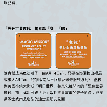
服務費。
「黑色世界魔鏡」驚喜親「身」「睇」
讓身體成為魔法引子！由9月14日起，只要在樂園搜出殭屍
或狼人AR Tee、特別版南瓜王阿積及米奇服裝系列*，然後
到美國小鎮大街或「明日世界」整鬼化粧間內的「黑色世界
魔鏡」前，你即可親「身」啟動驚喜重重的鏡子影像，與魔
黨戰士或南瓜造型的迪士尼朋友見面！