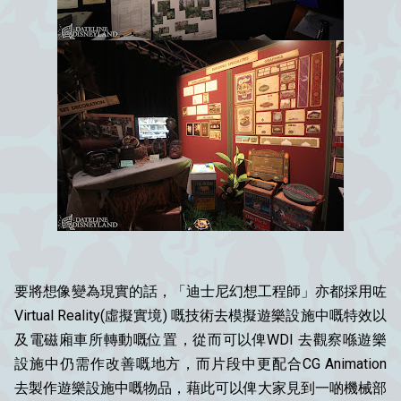
要將想像變為現實的話，「迪士尼幻想工程師」亦都採用咗
Virtual Reality(虛擬實境) 嘅技術去模擬遊樂設施中嘅特效以
及電磁廂車所轉動嘅位置，從而可以俾WDI 去觀察喺遊樂
設施中仍需作改善嘅地方，而片段中更配合CG Animation
去製作遊樂設施中嘅物品，藉此可以俾大家見到一啲機械部