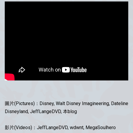
圖片(Pictures)：Disney, Walt Disney Imagineering, Dateline
Disneyland, JeffLangeDVD, 本blog
影片(Videos)：JeffLangeDVD, wdwnt, MegaSoulhero