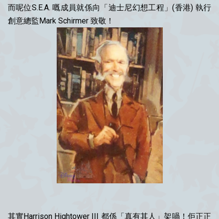
而呢位S.E.A. 嘅成員就係向「迪士尼幻想工程」(香港) 執行
創意總監Mark Schirmer 致敬！
其實Harrison Hightower III 都係「真有其人」架喎！佢正正