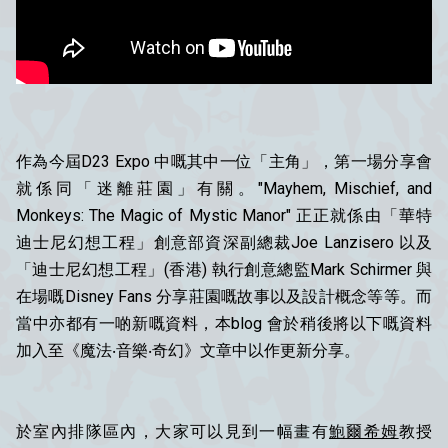
作為今屆D23 Expo 中嘅其中一位「主角」，第一場分享會
就係同「迷離莊園」有關。"Mayhem, Mischief, and
Monkeys: The Magic of Mystic Manor" 正正就係由「華特
迪士尼幻想工程」創意部資深副總裁Joe Lanzisero 以及
「迪士尼幻想工程」(香港) 執行創意總監Mark Schirmer 與
在場嘅Disney Fans 分享莊園嘅故事以及設計概念等等。而
當中亦都有一啲新嘅資料，本blog 會於稍後將以下嘅資料
加入至《魔法‧音樂‧奇幻》文章中以作更新分享。
於室內排隊區內，大家可以見到一幅畫有
鮑爾希姆
教授