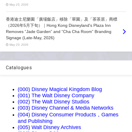
May 23, 2026
香港迪士尼樂園「廣場飯店」移除「翠園」及「茶茶居」商標
（2026年5月下旬）｜Hong Kong Disneyland's Plaza Inn
Removes “Jade Garden” and “Cha Cha Room” Branding
Signage (Late-May, 2026)
May 23, 2026
Catalogues
(000) Disney Magical Kingdom Blog
(001) The Walt Disney Company
(002) The Walt Disney Studios
(003) Disney Channel & Media Networks
(004) Disney Consumer Products，Games
and Publishing
(005) Walt Disney Archives