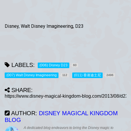
Disney, Walt Disney Imagineering, D23
LABELS:
(006) Disney D23
60
(007) Walt Disney Imagineering
(011) 香港迪士尼
112
2496
SHARE:
AUTHOR:
DISNEY MAGICAL KINGDOM
BLOG
A dedicated blog endeavors to bring the Disney magic to