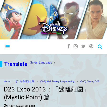
Translate
Select Language
▼
Home
(011) 香港迪士尼
(007) Walt Disney Imagineering
(006) Disney D23
D23 Expo 2013：「迷離莊園」
(Mystic Point) 篇
Friday, August 23, 2013