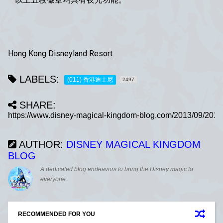
Hong Kong Disneyland Resort
LABELS:
(011) 香港迪士尼
2497
SHARE:
AUTHOR:
DISNEY MAGICAL KINGDOM
BLOG
A dedicated blog endeavors to bring the Disney magic to
everyone.
RECOMMENDED FOR YOU