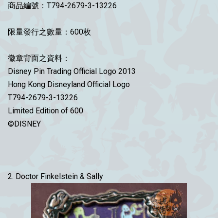
商品編號：T794-2679-3-13226
限量發行之數量：600枚
徽章背面之資料：
Disney Pin Trading Official Logo 2013
Hong Kong Disneyland Official Logo
T794-2679-3-13226
Limited Edition of 600
©DISNEY
2. Doctor Finkelstein & Sally