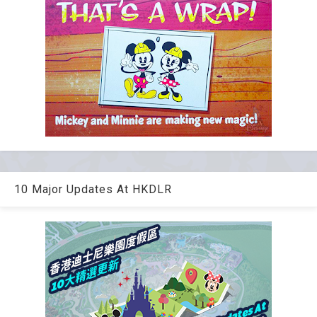
10 Major Updates At HKDLR