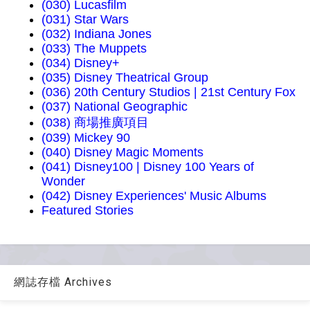
(030) Lucasfilm
(031) Star Wars
(032) Indiana Jones
(033) The Muppets
(034) Disney+
(035) Disney Theatrical Group
(036) 20th Century Studios | 21st Century Fox
(037) National Geographic
(038) 商場推廣項目
(039) Mickey 90
(040) Disney Magic Moments
(041) Disney100 | Disney 100 Years of
Wonder
(042) Disney Experiences' Music Albums
Featured Stories
網誌存檔 Archives