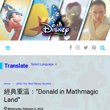
Translate
Select Language
▼
Home
(002) The Walt Disney Studios
經典重温："Donald in Mathmagic
Land"
Wednesday, February 5, 2014