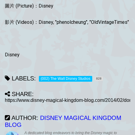
圖片 (Picture)：Disney
影片 (Videos)：Disney, "phenolcheung", "OldVintageTimes"
Disney
LABELS:
(002) The Walt Disney Studios
828
SHARE:
AUTHOR:
DISNEY MAGICAL KINGDOM
BLOG
A dedicated blog endeavors to bring the Disney magic to