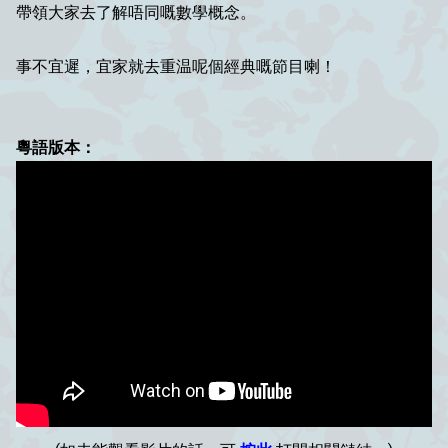
帶領大家去了解唔同嘅數學概念。
事不宜遲，宜家就去重温呢個經典嘅節目喇！
粵語版本：