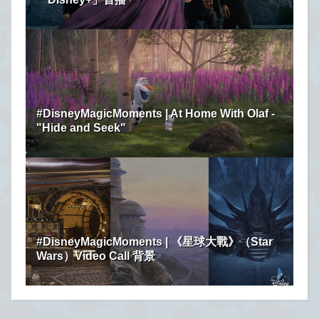
#DisneyMagicMoments | At Home With Olaf -
"Hide and Seek"
#DisneyMagicMoments | 《星球大戰》（Star
Wars）Video Call 背景