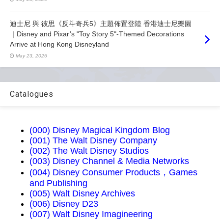
迪士尼 與 彼思《反斗奇兵5》主題佈置登陸 香港迪士尼樂園
｜Disney and Pixar’s "Toy Story 5"-Themed Decorations
Arrive at Hong Kong Disneyland
May 23, 2026
Catalogues
(000) Disney Magical Kingdom Blog
(001) The Walt Disney Company
(002) The Walt Disney Studios
(003) Disney Channel & Media Networks
(004) Disney Consumer Products，Games
and Publishing
(005) Walt Disney Archives
(006) Disney D23
(007) Walt Disney Imagineering