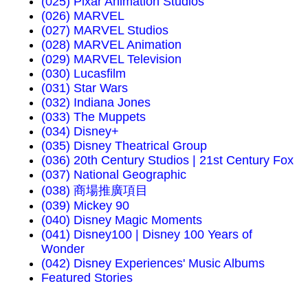
(025) Pixar Animation Studios
(026) MARVEL
(027) MARVEL Studios
(028) MARVEL Animation
(029) MARVEL Television
(030) Lucasfilm
(031) Star Wars
(032) Indiana Jones
(033) The Muppets
(034) Disney+
(035) Disney Theatrical Group
(036) 20th Century Studios | 21st Century Fox
(037) National Geographic
(038) 商場推廣項目
(039) Mickey 90
(040) Disney Magic Moments
(041) Disney100 | Disney 100 Years of
Wonder
(042) Disney Experiences' Music Albums
Featured Stories