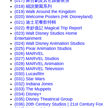
(017) 舞台劇及其它娛樂表演
(018) 細說樂園系列
(019) Walk Around the Kingdom
(020) Welcome Posters (HK Disneyland)
(021) 迪士尼餐飲特輯
(022) 奇妙遊記 Magical Trip Report
(023) Walt Disney Studios Home
Entertainment
(024) Walt Disney Animation Studios
(025) Pixar Animation Studios
(026) MARVEL
(027) MARVEL Studios
(028) MARVEL Animation
(029) MARVEL Television
(030) Lucasfilm
(031) Star Wars
(032) Indiana Jones
(033) The Muppets
(034) Disney+
(035) Disney Theatrical Group
(036) 20th Century Studios | 21st Century Fox