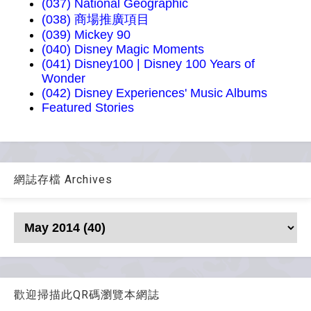
(037) National Geographic
(038) 商場推廣項目
(039) Mickey 90
(040) Disney Magic Moments
(041) Disney100 | Disney 100 Years of
Wonder
(042) Disney Experiences' Music Albums
Featured Stories
網誌存檔 Archives
歡迎掃描此QR碼瀏覽本網誌