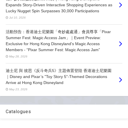
Expands Story-Driven Interactive Shopping Experiences as
Lucky Nugget Spin Surpasses 30,000 Participations
Jul 10, 2026
活動預告：香港迪士尼樂園「奇妙處處通」會員尊享「Pixar
Summer Fest: Magic Access Jam」｜Event Preview:
Exclusive for Hong Kong Disneyland's Magic Access
Members - “Pixar Summer Fest: Magic Access Jam”
May 28, 2026
迪士尼 與 彼思《反斗奇兵5》主題佈置登陸 香港迪士尼樂園
｜Disney and Pixar’s "Toy Story 5"-Themed Decorations
Arrive at Hong Kong Disneyland
May 23, 2026
Catalogues