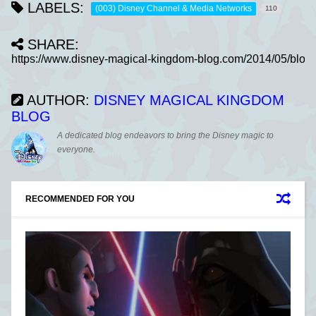
LABELS:
(003) Disney Channel & Media Networks
110
SHARE:
AUTHOR:
DISNEY MAGICAL KINGDOM
BLOG
A dedicated blog endeavors to bring the Disney magic to
everyone.
RECOMMENDED FOR YOU