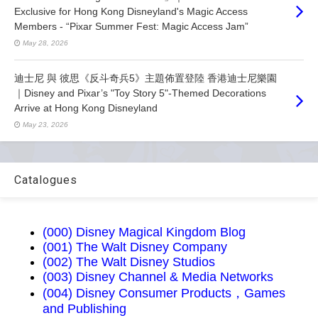
Exclusive for Hong Kong Disneyland's Magic Access
Members - “Pixar Summer Fest: Magic Access Jam”
May 28, 2026
迪士尼 與 彼思《反斗奇兵5》主題佈置登陸 香港迪士尼樂園
｜Disney and Pixar’s "Toy Story 5"-Themed Decorations
Arrive at Hong Kong Disneyland
May 23, 2026
Catalogues
(000) Disney Magical Kingdom Blog
(001) The Walt Disney Company
(002) The Walt Disney Studios
(003) Disney Channel & Media Networks
(004) Disney Consumer Products，Games
and Publishing