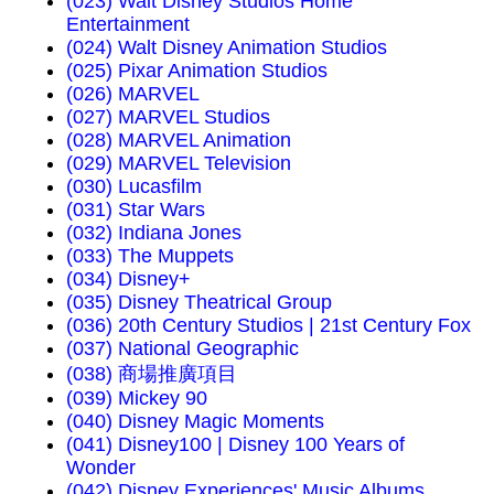
(023) Walt Disney Studios Home
Entertainment
(024) Walt Disney Animation Studios
(025) Pixar Animation Studios
(026) MARVEL
(027) MARVEL Studios
(028) MARVEL Animation
(029) MARVEL Television
(030) Lucasfilm
(031) Star Wars
(032) Indiana Jones
(033) The Muppets
(034) Disney+
(035) Disney Theatrical Group
(036) 20th Century Studios | 21st Century Fox
(037) National Geographic
(038) 商場推廣項目
(039) Mickey 90
(040) Disney Magic Moments
(041) Disney100 | Disney 100 Years of
Wonder
(042) Disney Experiences' Music Albums