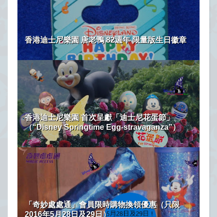
香港迪士尼樂園 唐老鴨 82週年 限量版生日徽章
香港迪士尼樂園 首次呈獻「迪士尼花蛋節」
（“Disney Springtime Egg-stravaganza”）
「奇妙處處通」會員限時購物換領優惠（只限
2016年5月28日及29日）