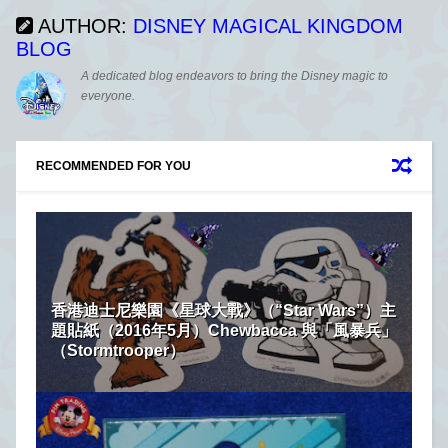
AUTHOR:
DISNEY MAGICAL KINGDOM
BLOG
A dedicated blog endeavors to bring the Disney magic to
everyone.
RECOMMENDED FOR YOU
香港迪士尼樂園《星球大戰》（“Star Wars”）主
題貼紙（2016年5月）Chewbacca 與「風暴兵」
（Stormtrooper）