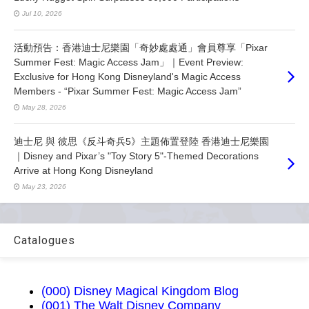
Jul 10, 2026
活動預告：香港迪士尼樂園「奇妙處處通」會員尊享「Pixar
Summer Fest: Magic Access Jam」｜Event Preview:
Exclusive for Hong Kong Disneyland's Magic Access
Members - “Pixar Summer Fest: Magic Access Jam”
May 28, 2026
迪士尼 與 彼思《反斗奇兵5》主題佈置登陸 香港迪士尼樂園
｜Disney and Pixar’s "Toy Story 5"-Themed Decorations
Arrive at Hong Kong Disneyland
May 23, 2026
Catalogues
(000) Disney Magical Kingdom Blog
(001) The Walt Disney Company