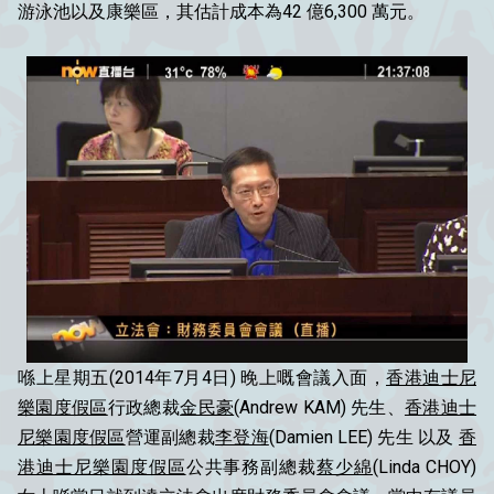
游泳池以及康樂區，其估計成本為42 億6,300 萬元。
喺上星期五(2014年7月4日) 晚上嘅會議入面，
香港迪士尼
樂園度假區
行政總裁
金民豪
(Andrew KAM) 先生、
香港迪士
尼樂園度假區
營運副總裁
李登海
(Damien LEE) 先生 以及
香
港迪士尼樂園度假區
公共事務副總裁
蔡少綿
(Linda CHOY)