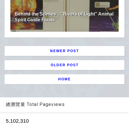
Behind the Scenes：“Rivers of Light” Animal
Spirit Guide Floats
NEWER POST
OLDER POST
HOME
總瀏覽量 Total Pageviews
5,102,310