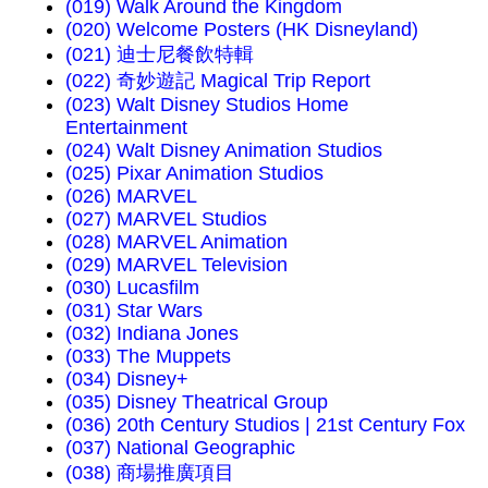
(019) Walk Around the Kingdom
(020) Welcome Posters (HK Disneyland)
(021) 迪士尼餐飲特輯
(022) 奇妙遊記 Magical Trip Report
(023) Walt Disney Studios Home
Entertainment
(024) Walt Disney Animation Studios
(025) Pixar Animation Studios
(026) MARVEL
(027) MARVEL Studios
(028) MARVEL Animation
(029) MARVEL Television
(030) Lucasfilm
(031) Star Wars
(032) Indiana Jones
(033) The Muppets
(034) Disney+
(035) Disney Theatrical Group
(036) 20th Century Studios | 21st Century Fox
(037) National Geographic
(038) 商場推廣項目