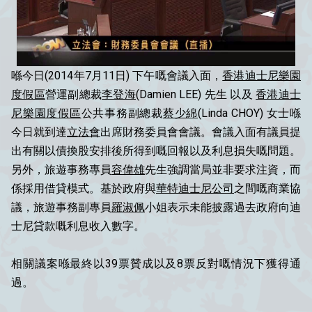
喺今日(2014年7月11日) 下午嘅會議入面，
香港迪士尼樂園
度假區
營運副總裁
李登海
(Damien LEE) 先生 以及
香港迪士
尼樂園度假區
公共事務副總裁
蔡少綿
(Linda CHOY) 女士喺
今日就到達
立法會
出席財務委員會會議。會議入面有議員提
出有關以債換股安排後所得到嘅回報以及利息損失嘅問題。
另外，旅遊事務專員
容偉雄
先生強調當局並非要求注資，而
係採用借貸模式。基於政府與
華特迪士尼公司
之間嘅商業協
議，旅遊事務副專員
羅淑佩
小姐表示未能披露過去政府向迪
士尼貸款嘅利息收入數字。
相關議案喺最終以39票贊成以及8票反對嘅情況下獲得通
過。