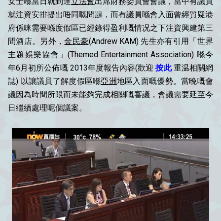
女士喺當日就到達
立法會
出席財務委員會會議，當中有議員
就注資安排提出唔同嘅問題，而有議員喺會入面曾經質疑港
府係咪需要喺度假區已經錄得盈利嘅情况之下注資興建第三
間酒店。另外，
金民豪
(Andrew KAM) 先生亦有引用「世界
主題娛樂協會」(Themed Entertainment Association) 喺今
年6月初所公佈嘅 2013年度報告內容(歡迎
按此
重温相關網
誌) 以讓議員了解度假區喺
亞洲
地區入面嘅優勢。當晚嘅會
議因為時間所限而未能夠完成相關嘅審議，會議需要延至今
日繼續處理呢個議案。