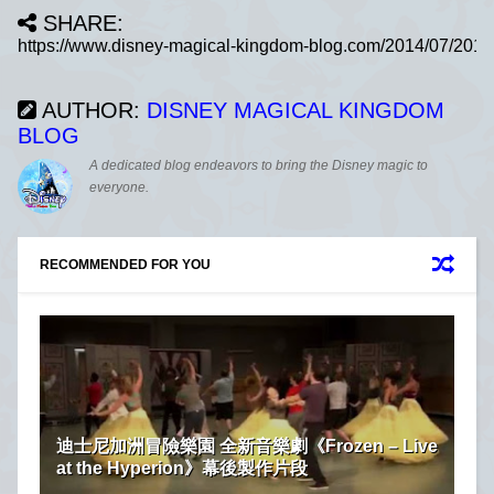
SHARE:
AUTHOR:
DISNEY MAGICAL KINGDOM
BLOG
A dedicated blog endeavors to bring the Disney magic to
everyone.
RECOMMENDED FOR YOU
迪士尼加洲冒險樂園 全新音樂劇《Frozen – Live
at the Hyperion》幕後製作片段