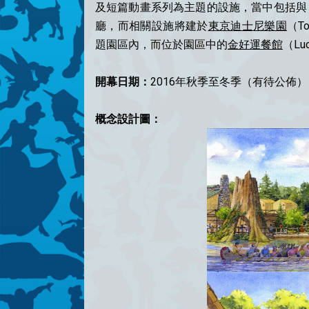
及短篇動畫系列為主題的設施，當中包括與「迪
廳，而相關設施將建於
東京迪士尼樂園
（To
題園區內，而位於園區中的
金好運餐館
（Lu
開幕日期：
2016年秋季至冬季（有待公佈）
概念設計圖：