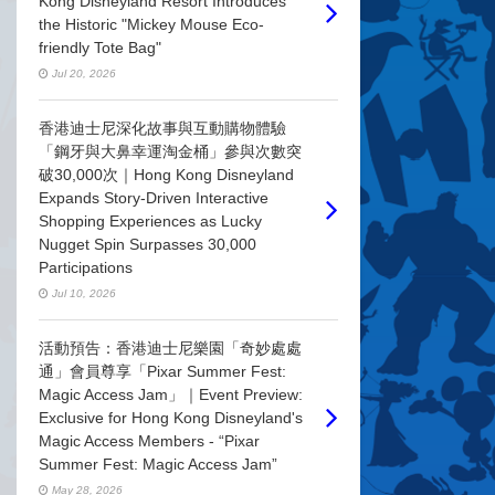
Kong Disneyland Resort Introduces
the Historic "Mickey Mouse Eco-
friendly Tote Bag"
Jul 20, 2026
香港迪士尼深化故事與互動購物體驗
「鋼牙與大鼻幸運淘金桶」參與次數突
破30,000次｜Hong Kong Disneyland
Expands Story-Driven Interactive
Shopping Experiences as Lucky
Nugget Spin Surpasses 30,000
Participations
Jul 10, 2026
活動預告：香港迪士尼樂園「奇妙處處
通」會員尊享「Pixar Summer Fest:
Magic Access Jam」｜Event Preview:
Exclusive for Hong Kong Disneyland's
Magic Access Members - “Pixar
Summer Fest: Magic Access Jam”
May 28, 2026