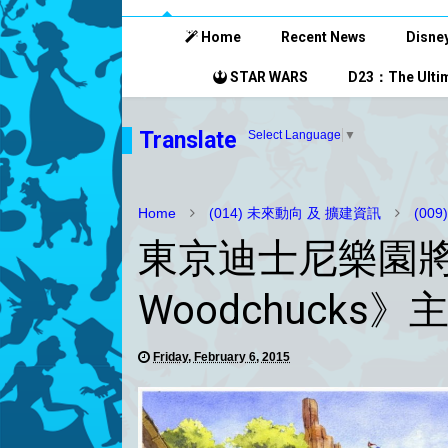
Home
Recent News
Disney
STAR WARS
D23：The Ultim
Translate
Select Language
▼
Home
(014) 未來動向 及 擴建資訊
(00
東京迪士尼樂園將於
Woodchucks
Friday, February 6, 2015