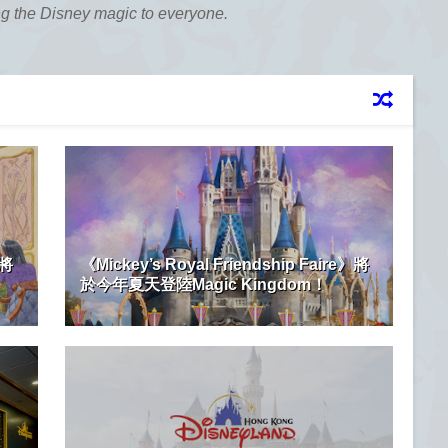
ng the Disney magic to everyone.
」將
《Mickey’s Royal Friendship Faire》將
於今年夏天登陸Magic Kingdom！