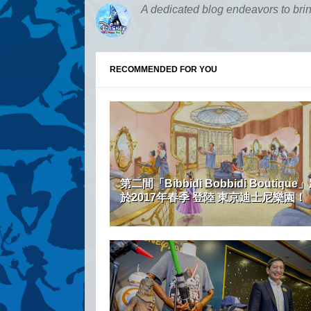
A dedicated blog endeavors to bri
RECOMMENDED FOR YOU
第二間「Bibbidi Bobbidi Boutique
於2017年春季 登陸 東京迪士尼樂園！