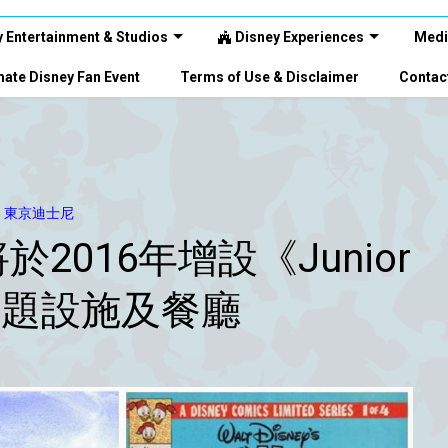
 Entertainment & Studios
Disney Experiences
Medi
ate Disney Fan Event
Terms of Use & Disclaimer
Contac
9) 東京迪士尼
2016年增設《Junior
》主題設施及餐廳