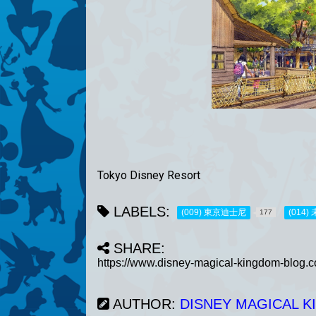
Tokyo Disney Resort
LABELS:
(009) 東京迪士尼
(014
177
SHARE:
AUTHOR:
DISNEY MAGICAL 