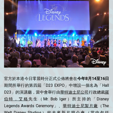
官方於本港今日零晨時分正式公佈將會在
今年8月14至16日
期間所舉行的第四屆「D23 EXPO」中增設一個名為「Hall
D23」的演講廳，當中會舉行由
華特迪士尼公司
行政總裁
羅
伯特．艾格
先生（Mr. Bob Iger）所主持的「Disney
Legends Awards Ceremony」、
華特迪士尼製片廠
（The
Walt Disney Studios）的未來新片簡介會（當中包括