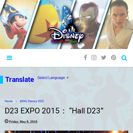
Translate
Select Language
▼
Home
(006) Disney D23
D23 EXPO 2015： “Hall D23”
Friday, May 8, 2015