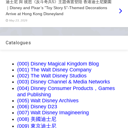
迪士尼 與 彼思《反斗奇兵5》主題佈置登陸 香港迪士尼樂園
｜Disney and Pixar’s "Toy Story 5"-Themed Decorations
Arrive at Hong Kong Disneyland
May 23, 2026
Catalogues
(000) Disney Magical Kingdom Blog
(001) The Walt Disney Company
(002) The Walt Disney Studios
(003) Disney Channel & Media Networks
(004) Disney Consumer Products，Games
and Publishing
(005) Walt Disney Archives
(006) Disney D23
(007) Walt Disney Imagineering
(008) 美國迪士尼
(009) 東京迪士尼