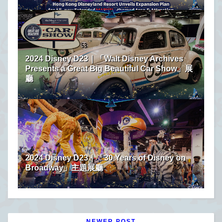
2024 Disney D23｜「Walt Disney Archives
Presents a Great Big Beautiful Car Show」展
廳
2024 Disney D23｜「30 Years of Disney on
Broadway」主題展廳
NEWER POST