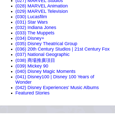
(027) MARVEL Studios
(028) MARVEL Animation
(029) MARVEL Television
(030) Lucasfilm
(031) Star Wars
(032) Indiana Jones
(033) The Muppets
(034) Disney+
(035) Disney Theatrical Group
(036) 20th Century Studios | 21st Century Fox
(037) National Geographic
(038) 商場推廣項目
(039) Mickey 90
(040) Disney Magic Moments
(041) Disney100 | Disney 100 Years of
Wonder
(042) Disney Experiences' Music Albums
Featured Stories