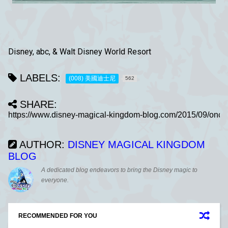
Disney, abc, & Walt Disney World Resort
LABELS:
(008) 美國迪士尼
562
SHARE:
AUTHOR:
DISNEY MAGICAL KINGDOM
BLOG
A dedicated blog endeavors to bring the Disney magic to
everyone.
RECOMMENDED FOR YOU