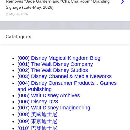
Removes “Jade Garden” and “Cha Cha Room” Branding
Signage (Late-May, 2026)
May 23, 2026
Catalogues
(000) Disney Magical Kingdom Blog
(001) The Walt Disney Company
(002) The Walt Disney Studios
(003) Disney Channel & Media Networks
(004) Disney Consumer Products，Games
and Publishing
(005) Walt Disney Archives
(006) Disney D23
(007) Walt Disney Imagineering
(008) 美國迪士尼
(009) 東京迪士尼
(010) 巴黎迪士尼