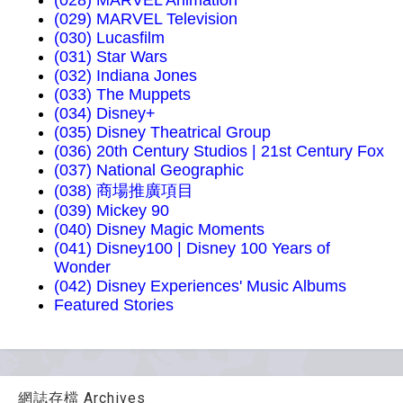
(028) MARVEL Animation
(029) MARVEL Television
(030) Lucasfilm
(031) Star Wars
(032) Indiana Jones
(033) The Muppets
(034) Disney+
(035) Disney Theatrical Group
(036) 20th Century Studios | 21st Century Fox
(037) National Geographic
(038) 商場推廣項目
(039) Mickey 90
(040) Disney Magic Moments
(041) Disney100 | Disney 100 Years of
Wonder
(042) Disney Experiences' Music Albums
Featured Stories
網誌存檔 Archives