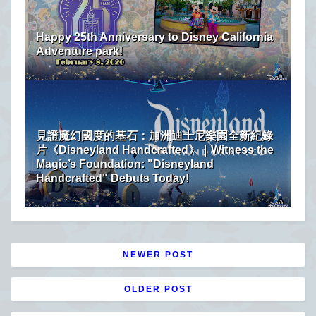
Happy 25th Anniversary to Disney California
Adventure park!
見證魔幻國度的基石：加洲迪士尼樂園全新紀錄
片《Disneyland Handcrafted》｜Witness the
Magic’s Foundation: "Disneyland
Handcrafted" Debuts Today!
NEWER POST
OLDER POST