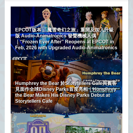
EPCOT版本 「魔雪奇幻之旅」重開及加入升級
版 Audio-Animatronics 發聲機械人偶
｜“Frozen Ever After” Reopens at EPCOT in
Feb, 2026 with Upgraded Audio-Animatronics
Humphrey the Bear 於Storytellers Cafe與賓客
見面作全球Disney Parks首度亮相｜Humphrey
the Bear Makes His Disney Parks Debut at
Storytellers Cafe