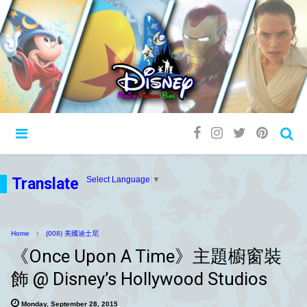
Translate
Select Language
▼
Home
(008) 美國迪士尼
《Once Upon A Time》主題櫥窗裝
飾 @ Disney’s Hollywood Studios
Monday, September 28, 2015