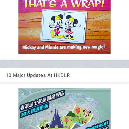
10 Major Updates At HKDLR