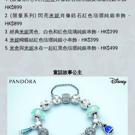
HK$899
2. (限量系列) 閃亮
米妮
肖像鋯石紅色琺瑯純銀串飾 -
HK$899
3. 經典
米妮
黑色、白色和紅色琉璃純銀串飾 - HK$399
4.
米妮
蝴蝶結紅色琺瑯純銀小串飾 - HK$399
5.
米奇
與
米妮
永在一起紅黑色琺瑯純銀串飾 - HK$499
童話故事公主