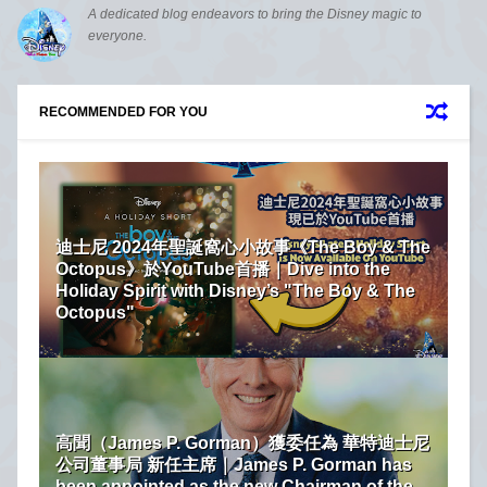
A dedicated blog endeavors to bring the Disney magic to
everyone.
RECOMMENDED FOR YOU
迪士尼 2024年聖誕窩心小故事《The Boy & The
Octopus》於YouTube首播｜Dive into the
Holiday Spirit with Disney’s "The Boy & The
Octopus"
高聞（James P. Gorman）獲委任為 華特迪士尼
公司董事局 新任主席｜James P. Gorman has
been appointed as the new Chairman of the