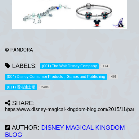
© PANDORA
LABELS:
(001) The Walt Disney Company
174
(004) Disney Consumer Products，Games and Publishing
463
(011) 香港迪士尼
2496
SHARE:
AUTHOR:
DISNEY MAGICAL KINGDOM
BLOG