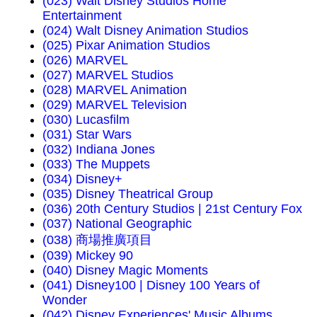
(023) Walt Disney Studios Home
Entertainment
(024) Walt Disney Animation Studios
(025) Pixar Animation Studios
(026) MARVEL
(027) MARVEL Studios
(028) MARVEL Animation
(029) MARVEL Television
(030) Lucasfilm
(031) Star Wars
(032) Indiana Jones
(033) The Muppets
(034) Disney+
(035) Disney Theatrical Group
(036) 20th Century Studios | 21st Century Fox
(037) National Geographic
(038) 商場推廣項目
(039) Mickey 90
(040) Disney Magic Moments
(041) Disney100 | Disney 100 Years of
Wonder
(042) Disney Experiences' Music Albums