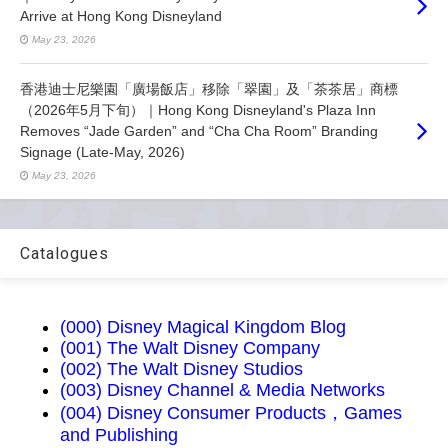
Arrive at Hong Kong Disneyland
May 23, 2026
香港迪士尼樂園「廣場飯店」移除「翠園」及「茶茶居」商標
（2026年5月下旬）｜Hong Kong Disneyland's Plaza Inn
Removes “Jade Garden” and “Cha Cha Room” Branding
Signage (Late-May, 2026)
May 23, 2026
Catalogues
(000) Disney Magical Kingdom Blog
(001) The Walt Disney Company
(002) The Walt Disney Studios
(003) Disney Channel & Media Networks
(004) Disney Consumer Products，Games
and Publishing