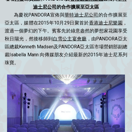
迪士尼公司
的合作擴展至亞太區
為慶祝PANDORA宣佈與
華特迪士尼公司
的合作擴展至
亞太區，媒體在2015年10月29日聚首於
香港迪士尼樂園
，
渡過一個夢幻的下午。賓客先於綠意盎然的夢想家花園享受
秋日陽光，然後移師到
白雪公主宴會廳
，由PANDORA亞太
區總裁Kenneth Madsen及PANDORA亞太區市場營銷部副總
裁Isabella Mann 向傳媒朋友介紹最新的2015年迪士尼系列
珠寶。