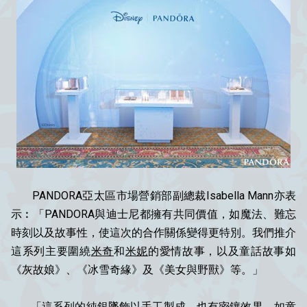
PANDORA亞太區市場營銷部副總裁Isabella Mann亦表
示︰「PANDORA與迪士尼都擁有共同價值，如魔法、難忘
時刻以及故事性，使這次的合作關係變得更特別。我們推介
這系列主要圍繞
米奇
和
米妮
的愛情故事，以及童話故事如
《灰故娘》、《冰雪奇緣》及《美女與野獸》等。」
「這系列的純銀墜飾以手工製成，也有密鑲效果，如童