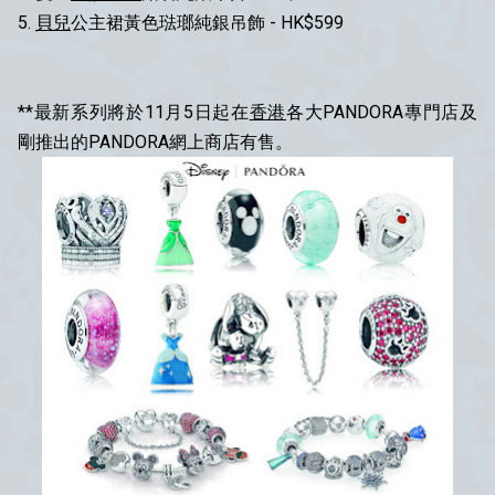
5.
貝兒
公主裙黃色琺瑯純銀吊飾 - HK$599
**最新系列將於11月5日起在
香港
各大PANDORA專門店及
剛推出的PANDORA網上商店有售。