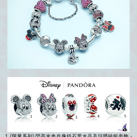
1. (限量系列) 閃亮
米奇
肖像鋯石黑水晶及琺瑯純銀串飾 -