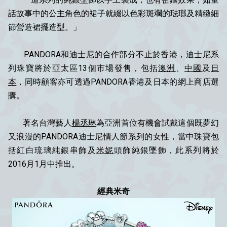
話故事中的公主角色的裙子就綴以色彩斑斕的琺瑯及精緻細
節營造裙擺造型。」
PANDORA和迪士尼的合作部分不止於香港，迪士尼系
列珠寶將於亞太區13個市場發售，包括
澳洲
、
中國
及
日
本
，同時顧客亦可透過PANDORA香港及日本的網上商店選
購。
著名台灣藝人
楊丞琳
為亞洲首位有機會試戴這個既夢幻
又浪漫的PANDORA迪士尼情人節系列的女性，當中珠寶包
括紅白琉璃純銀串飾及
米妮
頭飾純銀墜飾，此系列將於
2016月1月中推出。
經典米奇