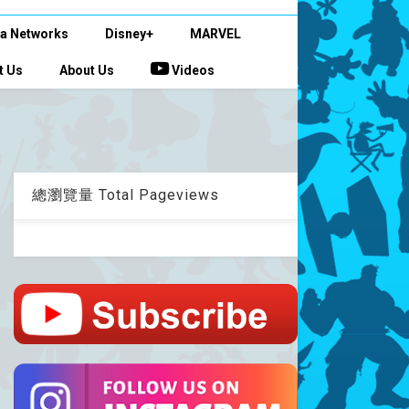
a Networks
Disney+
MARVEL
t Us
About Us
Videos
總瀏覽量 Total Pageviews