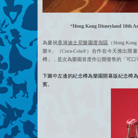
“Hong Kong Disneyland 10th A
為慶祝
香港迪士尼樂園度假區
（Hong Ko
樂®」（Coca-Cola®）合作在今天推出限量
樽」，
是次為樂園首度作公開發售的
「可口
下圖中左邊的紀念樽為樂園開幕版紀念樽為
賓。