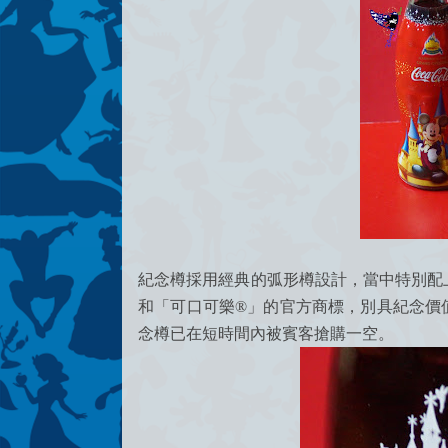
紀念樽採用經典的弧形樽設計，當中特別配
和
「可口可樂®」的
官方
商標，別具紀念價
念樽已在短時間內被賓客搶購一空。