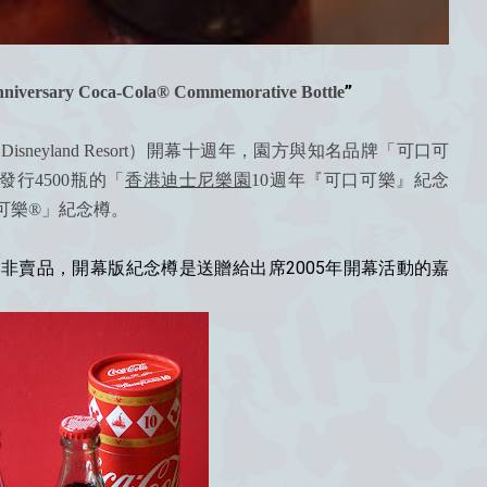
”
nniversary Coca-Cola® Commemorative Bottle
ng Disneyland Resort）開幕十週年，園方與知名品牌「可口可
發行4500瓶的
「
香港迪士尼樂園
10週年『可口可樂』紀念
可樂®」
紀念樽。
非賣品，開幕版紀念樽是送贈給出席2005年開幕活動的嘉