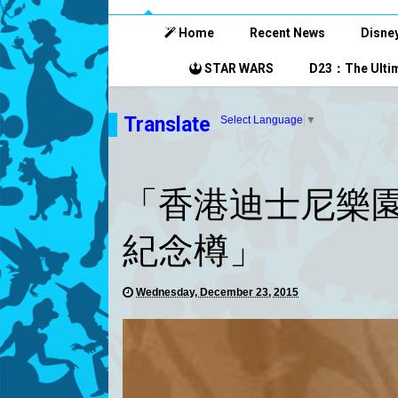
Home
Recent News
Disney
STAR WARS
D23：The Ultim
Translate
Select Language
▼
「香港迪士尼樂園
紀念樽」
Wednesday, December 23, 2015