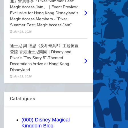
通」會員尊享「Pixar Summer Fest:
Magic Access Jam」｜Event Preview:
Exclusive for Hong Kong Disneyland's
Magic Access Members - “Pixar
Summer Fest: Magic Access Jam”
May 28, 2026
迪士尼 與 彼思《反斗奇兵5》主題佈置
登陸 香港迪士尼樂園｜Disney and
Pixar’s "Toy Story 5"-Themed
Decorations Arrive at Hong Kong
Disneyland
May 23, 2026
Catalogues
(000) Disney Magical
Kingdom Blog