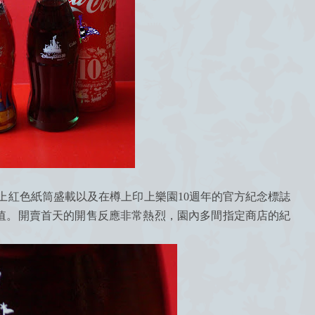
上紅色紙筒盛載以及在樽上印上樂園10週年的官方紀念標誌
值。開賣首天的開售反應非常熱烈，園內多間指定商店的紀