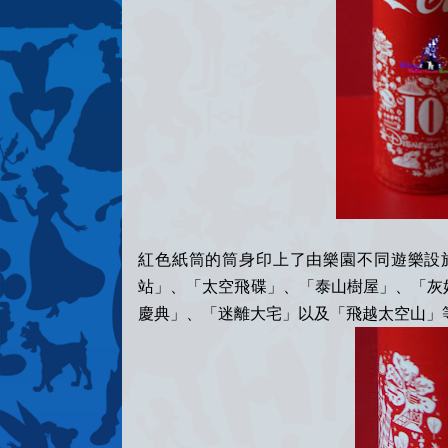
紅色紙筒的筒身印上了由樂園不同遊樂設
站」、「太空飛碟」、「泰山樹屋」、「灰
慶典」、「迷離大宅」以及「飛越太空山」