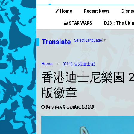
Home
Recent News
Disney
STAR WARS
D23：The Ultim
Translate
Select Language
▼
Home
(011) 香港迪士尼
香港迪士尼樂園 
版徽章
Saturday, December 5, 2015