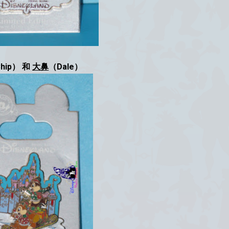
hip） 和
大鼻
（Dale）