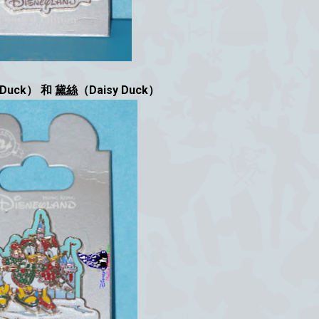
 Duck） 和
黛絲
（Daisy Duck）