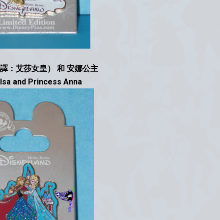
譯：
艾莎
女皇） 和
安娜
公主
lsa and Princess Anna