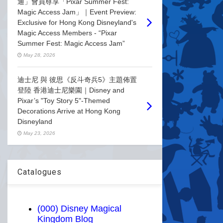
通」會員尊享「Pixar Summer Fest:
Magic Access Jam」｜Event Preview:
Exclusive for Hong Kong Disneyland's
Magic Access Members - “Pixar
Summer Fest: Magic Access Jam”
May 28, 2026
迪士尼 與 彼思《反斗奇兵5》主題佈置
登陸 香港迪士尼樂園｜Disney and
Pixar’s "Toy Story 5"-Themed
Decorations Arrive at Hong Kong
Disneyland
May 23, 2026
Catalogues
(000) Disney Magical
Kingdom Blog