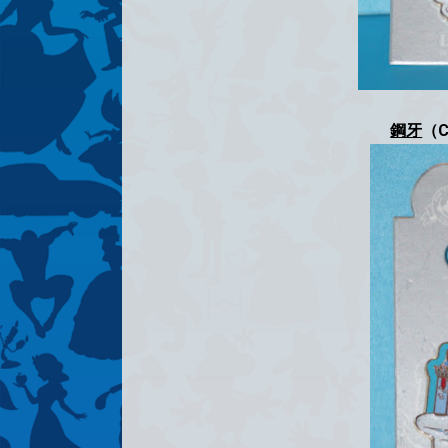
鋼牙
（C