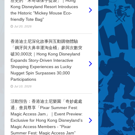
歷史的「米奇環保手提袋」｜Hong
Kong Disneyland Resort Introduces
the Historic "Mickey Mouse Eco-
friendly Tote Bag"
Jul 20, 2026
香港迪士尼深化故事與互動購物體驗
「鋼牙與大鼻幸運淘金桶」參與次數突
破30,000次｜Hong Kong Disneyland
Expands Story-Driven Interactive
Shopping Experiences as Lucky
Nugget Spin Surpasses 30,000
Participations
Jul 10, 2026
活動預告：香港迪士尼樂園「奇妙處處
通」會員尊享「Pixar Summer Fest:
Magic Access Jam」｜Event Preview:
Exclusive for Hong Kong Disneyland's
Magic Access Members - “Pixar
Summer Fest: Magic Access Jam”