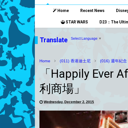
Home
Recent News
Disney
STAR WARS
D23：The Ultim
Translate
Select Language
▼
Home
(011) 香港迪士尼
(016) 週年紀
「Happily Eve
利商場」
Wednesday, December 2, 2015