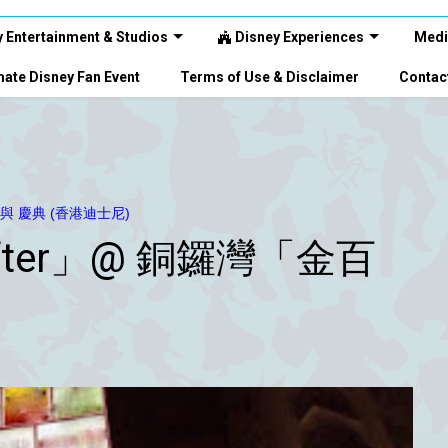
 Entertainment & Studios
Disney Experiences
Medi
ate Disney Fan Event
Terms of Use & Disclaimer
Contac
念 與 慶典 (香港迪士尼)
r After」@ 銅鑼灣「金百