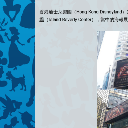
香港迪士尼樂園
（Hong Kong Disneylan
場
（Island Beverly Center），