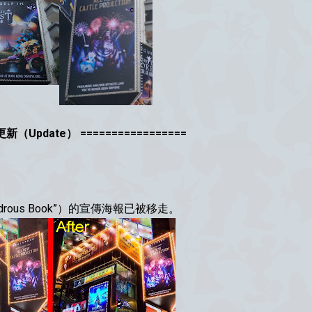
 更新（Update） =================
ondrous Book”）的宣傳海報已被移走。