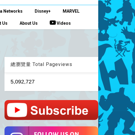
a Networks
Disney+
MARVEL
t Us
About Us
Videos
總瀏覽量 Total Pageviews
5,092,727