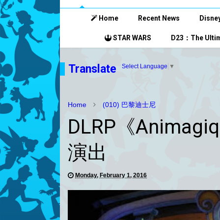
Home
Recent News
Disney
STAR WARS
D23：The Ultim
Translate
Select Language
▼
Home
(010) 巴黎迪士尼
DLRP《Anima
演出
Monday, February 1, 2016