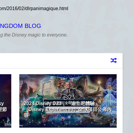
KINGDOM BLOG
ng the Disney magic to everyone.
ky
2024 Disney D23｜「迪士尼體驗」
聖節
（Disney Experiences）全球項目公佈內
容