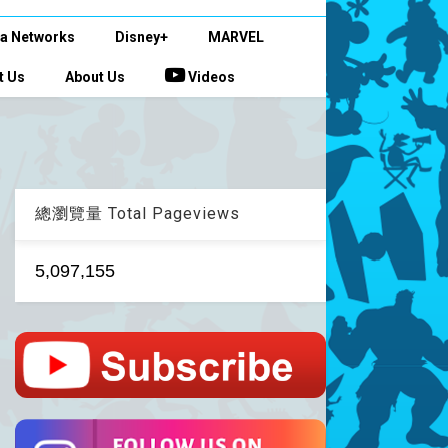
a Networks
Disney+
MARVEL
t Us
About Us
Videos
總瀏覽量 Total Pageviews
5,097,155