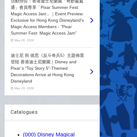
活動預告：香港迪士尼樂園「奇妙處處
通」會員尊享「Pixar Summer Fest:
Magic Access Jam」｜Event Preview:
Exclusive for Hong Kong Disneyland's
Magic Access Members - “Pixar
Summer Fest: Magic Access Jam”
May 28, 2026
迪士尼 與 彼思《反斗奇兵5》主題佈置
登陸 香港迪士尼樂園｜Disney and
Pixar’s "Toy Story 5"-Themed
Decorations Arrive at Hong Kong
Disneyland
May 23, 2026
Catalogues
(000) Disney Magical