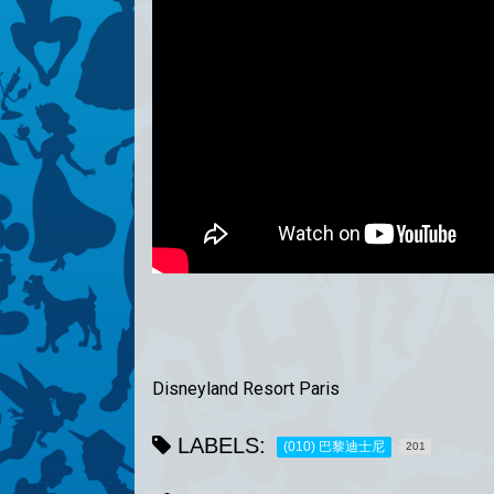
Disneyland Resort Paris
LABELS:
(010) 巴黎迪士尼
201