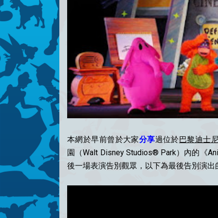
本網於早前曾於大家
分享
過位於
巴黎迪士
園（Walt Disney Studios® Park）內的
後一場表演告別觀眾，以下為最後告別演出