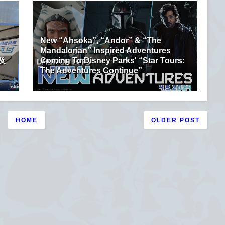
New “Ahsoka”, “Andor” & “The
Mandalorian” Inspired Adventures
及
Coming To Disney Parks' “Star Tours:
The Adventures Continue”
HOME
OLDER POST