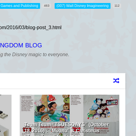
，Games and Publishing
(007) Walt Disney Imagineering
463
112
KINGDOM BLOG
ng the Disney magic to everyone.
Tsum Tsum “TSUESDAYS” (October
》
18, 2016)：“Moana” & Christmas