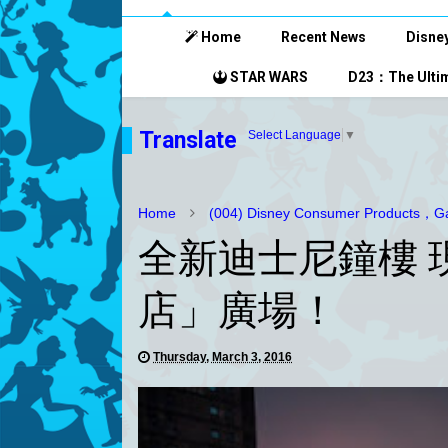
Home
Recent News
Disney
STAR WARS
D23：The Ultim
Translate
Select Language
▼
Home
(004) Disney Consumer Products，Ga
全新迪士尼鐘樓 
店」廣場！
Thursday, March 3, 2016