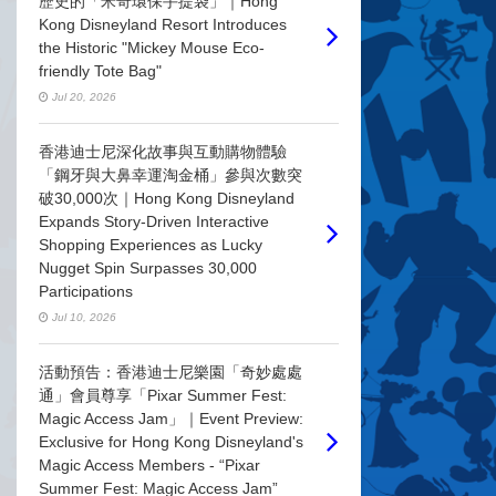
歷史的「米奇環保手提袋」｜Hong
Kong Disneyland Resort Introduces
the Historic "Mickey Mouse Eco-
friendly Tote Bag"
Jul 20, 2026
香港迪士尼深化故事與互動購物體驗
「鋼牙與大鼻幸運淘金桶」參與次數突
破30,000次｜Hong Kong Disneyland
Expands Story-Driven Interactive
Shopping Experiences as Lucky
Nugget Spin Surpasses 30,000
Participations
Jul 10, 2026
活動預告：香港迪士尼樂園「奇妙處處
通」會員尊享「Pixar Summer Fest:
Magic Access Jam」｜Event Preview:
Exclusive for Hong Kong Disneyland's
Magic Access Members - “Pixar
Summer Fest: Magic Access Jam”