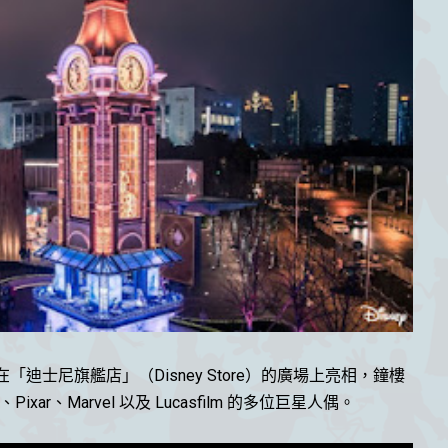
在「迪士尼旗艦店」
（Disney Store
）
的
廣場上亮相，
鐘樓
xar、Marvel 以及 Lucasfilm 的多位巨星人偶。