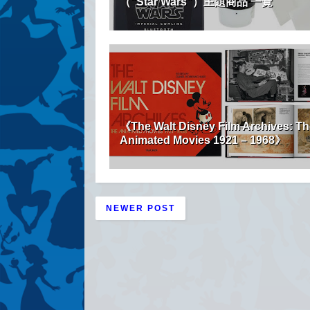
（“Star Wars”）主題商品 一覽
《The Walt Disney Film Archives: Th
Animated Movies 1921 – 1968》
NEWER POST