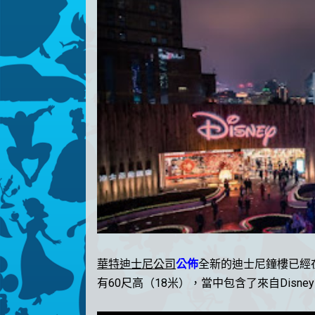
華特迪士尼公司
公佈
全新的迪士尼鐘樓已經
有
60
尺高（18米），當中包含了來自Disney、Pi