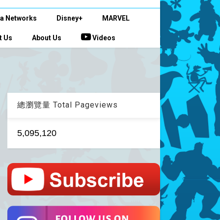
a Networks
Disney+
MARVEL
t Us
About Us
Videos
總瀏覽量 Total Pageviews
5,095,120