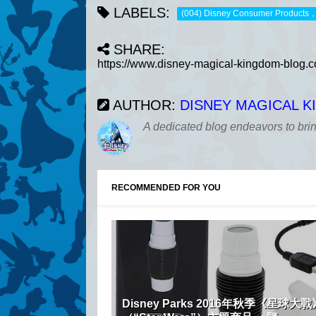
LABELS:
(004) Disney Consumer Products
SHARE:
AUTHOR:
DISNEY MAGICAL 
A dedicated blog endeavors to bri
RECOMMENDED FOR YOU
Disney Parks 2016年秋季《星球大戰