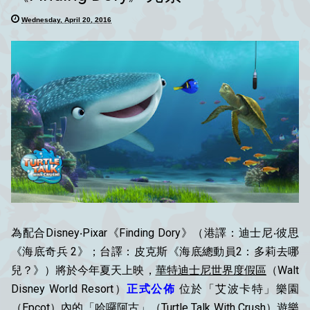
Wednesday, April 20, 2016
為配合Disney‧Pixar《Finding Dory》（港譯：迪士尼‧彼思
《海底奇兵 2》；台譯：皮克斯《海底總動員2：多莉去哪
兒？》）將於今年夏天上映，
華特迪士尼世界度假區
（Walt
Disney World Resort）
正式公佈
位於「艾波卡特」樂園
（Epcot）內的「哈囉阿古」（Turtle Talk With Crush）遊樂