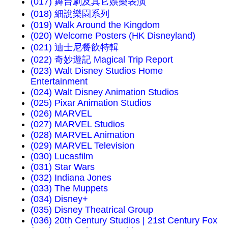
(017) 舞台劇及其它娛樂表演
(018) 細說樂園系列
(019) Walk Around the Kingdom
(020) Welcome Posters (HK Disneyland)
(021) 迪士尼餐飲特輯
(022) 奇妙遊記 Magical Trip Report
(023) Walt Disney Studios Home
Entertainment
(024) Walt Disney Animation Studios
(025) Pixar Animation Studios
(026) MARVEL
(027) MARVEL Studios
(028) MARVEL Animation
(029) MARVEL Television
(030) Lucasfilm
(031) Star Wars
(032) Indiana Jones
(033) The Muppets
(034) Disney+
(035) Disney Theatrical Group
(036) 20th Century Studios | 21st Century Fox