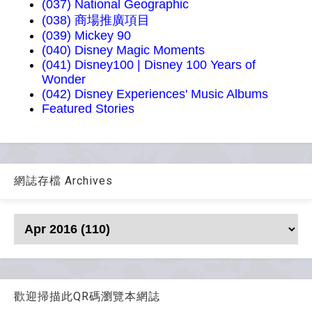
(037) National Geographic
(038) 商場推廣項目
(039) Mickey 90
(040) Disney Magic Moments
(041) Disney100 | Disney 100 Years of
Wonder
(042) Disney Experiences' Music Albums
Featured Stories
網誌存檔 Archives
歡迎掃描此QR碼瀏覽本網誌