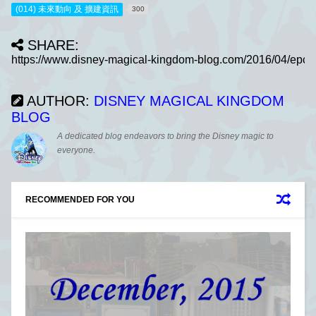
(014) 未來動向 及 擴建資訊
300
SHARE:
AUTHOR:
DISNEY MAGICAL KINGDOM
BLOG
A dedicated blog endeavors to bring the Disney magic to
everyone.
RECOMMENDED FOR YOU