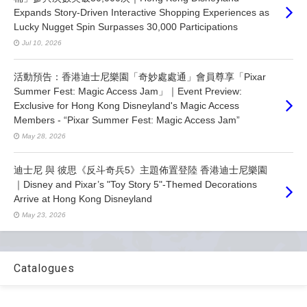
Expands Story-Driven Interactive Shopping Experiences as
Lucky Nugget Spin Surpasses 30,000 Participations
Jul 10, 2026
活動預告：香港迪士尼樂園「奇妙處處通」會員尊享「Pixar
Summer Fest: Magic Access Jam」｜Event Preview:
Exclusive for Hong Kong Disneyland's Magic Access
Members - “Pixar Summer Fest: Magic Access Jam”
May 28, 2026
迪士尼 與 彼思《反斗奇兵5》主題佈置登陸 香港迪士尼樂園
｜Disney and Pixar’s "Toy Story 5"-Themed Decorations
Arrive at Hong Kong Disneyland
May 23, 2026
Catalogues