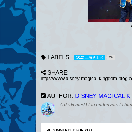
(Ph
LABELS:
(012) 上海迪士尼
254
SHARE:
AUTHOR:
DISNEY MAGICAL 
A dedicated blog endeavors to bri
RECOMMENDED FOR YOU