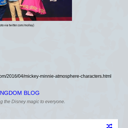
oto via twitter.com/moIIay)
KINGDOM BLOG
ng the Disney magic to everyone.