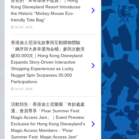
歷史的「米奇環保手提袋」｜Hong
Kong Disneyland Resort Introduces
the Historic "Mickey Mouse Eco-
friendly Tote Bag"
Jul 20, 2026
香港迪士尼深化故事與互動購物體驗
「鋼牙與大鼻幸運淘金桶」參與次數突
破30,000次｜Hong Kong Disneyland
Expands Story-Driven Interactive
Shopping Experiences as Lucky
Nugget Spin Surpasses 30,000
Participations
Jul 10, 2026
活動預告：香港迪士尼樂園「奇妙處處
通」會員尊享「Pixar Summer Fest:
Magic Access Jam」｜Event Preview:
Exclusive for Hong Kong Disneyland's
Magic Access Members - “Pixar
Summer Fest: Magic Access Jam”