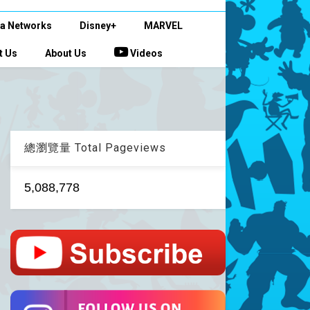
a Networks
Disney+
MARVEL
t Us
About Us
Videos
總瀏覽量 Total Pageviews
5,088,778