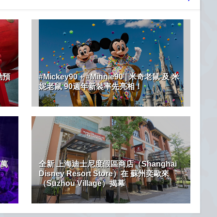
動預
#Mickey90 + #Minnie90 | 米奇老鼠 及 米
妮老鼠 90週年新裝率先亮相！
）萬
全新 上海迪士尼度假區商店（Shanghai
Disney Resort Store）在 蘇州奕歐來
（Suzhou Village）揭幕