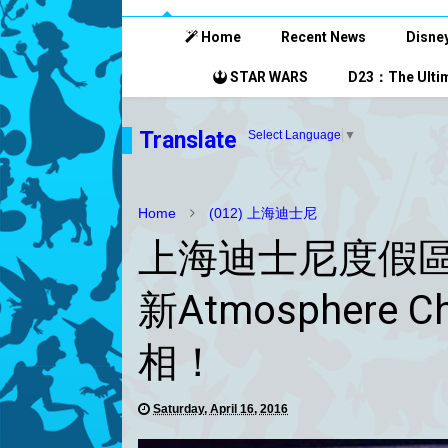
Home
Recent News
Disney
STAR WARS
D23：The Ultim
Translate
Select Language
▼
Home
(012) 上海迪士尼
上海迪士尼度假區：Mi
新Atmosphere C
相！
Saturday, April 16, 2016