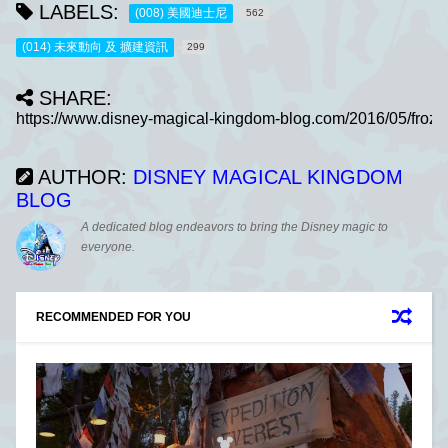
LABELS:
(008) 美國迪士尼
562
(014) 未來動向 及 擴建資訊
299
SHARE:
AUTHOR:
DISNEY MAGICAL KINGDOM
BLOG
A dedicated blog endeavors to bring the Disney magic to
everyone.
RECOMMENDED FOR YOU