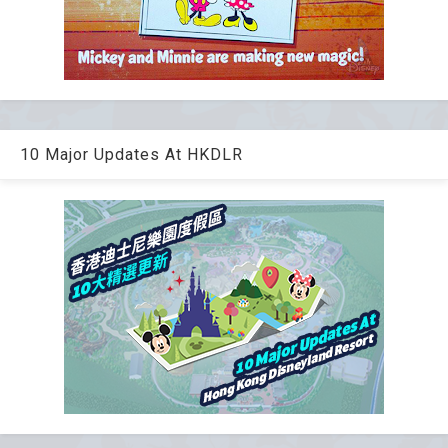
10 Major Updates At HKDLR