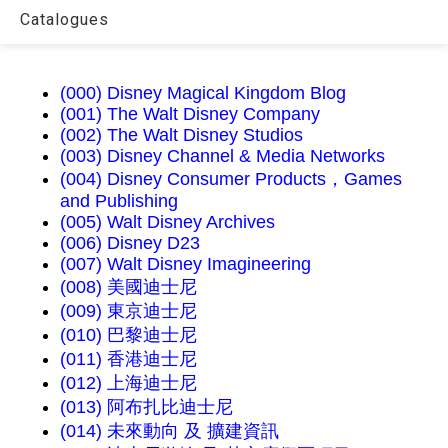
Catalogues
(000) Disney Magical Kingdom Blog
(001) The Walt Disney Company
(002) The Walt Disney Studios
(003) Disney Channel & Media Networks
(004) Disney Consumer Products，Games
and Publishing
(005) Walt Disney Archives
(006) Disney D23
(007) Walt Disney Imagineering
(008) 美國迪士尼
(009) 東京迪士尼
(010) 巴黎迪士尼
(011) 香港迪士尼
(012) 上海迪士尼
(013) 阿布扎比迪士尼
(014) 未來動向 及 擴建資訊