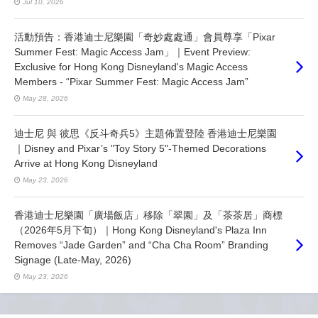
Jul 10, 2026
活動預告：香港迪士尼樂園「奇妙處處通」會員尊享「Pixar
Summer Fest: Magic Access Jam」｜Event Preview:
Exclusive for Hong Kong Disneyland's Magic Access
Members - “Pixar Summer Fest: Magic Access Jam”
May 28, 2026
迪士尼 與 彼思《反斗奇兵5》主題佈置登陸 香港迪士尼樂園
｜Disney and Pixar’s "Toy Story 5"-Themed Decorations
Arrive at Hong Kong Disneyland
May 23, 2026
香港迪士尼樂園「廣場飯店」移除「翠園」及「茶茶居」商標
（2026年5月下旬）｜Hong Kong Disneyland's Plaza Inn
Removes “Jade Garden” and “Cha Cha Room” Branding
Signage (Late-May, 2026)
May 23, 2026