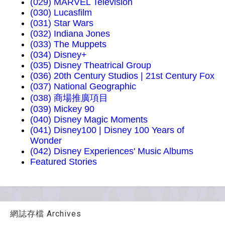
(029) MARVEL Television
(030) Lucasfilm
(031) Star Wars
(032) Indiana Jones
(033) The Muppets
(034) Disney+
(035) Disney Theatrical Group
(036) 20th Century Studios | 21st Century Fox
(037) National Geographic
(038) 商場推廣項目
(039) Mickey 90
(040) Disney Magic Moments
(041) Disney100 | Disney 100 Years of
Wonder
(042) Disney Experiences' Music Albums
Featured Stories
網誌存檔 Archives