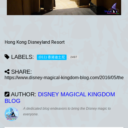
Hong Kong Disneyland Resort
LABELS:
(011) 香港迪士尼
2497
SHARE:
AUTHOR:
DISNEY MAGICAL KINGDOM
BLOG
A dedicated blog endeavors to bring the Disney magic to
everyone.