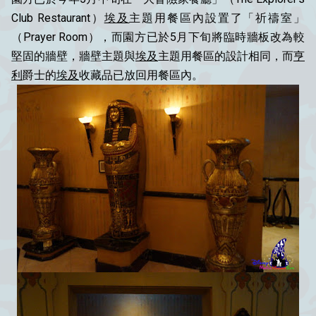
Club Restaurant）
埃及
主題用餐區內設置了「祈禱室」
（Prayer Room），而園方已於5月下旬將臨時牆板改為較
堅固的牆壁，牆壁主題與
埃及
主題用餐區的設計相同，而
亨
利
爵士的
埃及
收藏品已放回用餐區內。