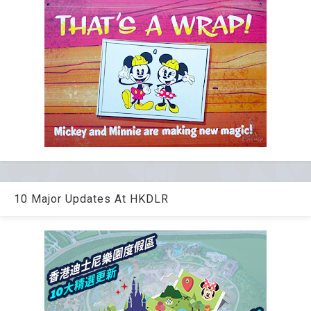
10 Major Updates At HKDLR