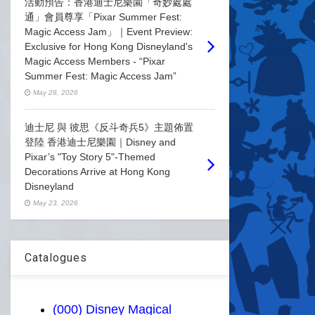
活動預告：香港迪士尼樂園「奇妙處處
通」會員尊享「Pixar Summer Fest:
Magic Access Jam」｜Event Preview:
Exclusive for Hong Kong Disneyland's
Magic Access Members - “Pixar
Summer Fest: Magic Access Jam”
May 28, 2026
迪士尼 與 彼思《反斗奇兵5》主題佈置
登陸 香港迪士尼樂園｜Disney and
Pixar’s "Toy Story 5"-Themed
Decorations Arrive at Hong Kong
Disneyland
May 23, 2026
Catalogues
(000) Disney Magical