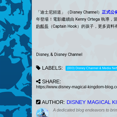
「迪士尼頻道」（Disney Channel）
正式公
年登場！電影繼續由 Kenny Ortega 執
鈎船長
（Captain Hook）的孩子，更多資
Disney, & Disney Channel
LABELS:
(003) Disney Channel & Media Ne
SHARE:
AUTHOR:
DISNEY MAGICAL 
A dedicated blog endeavors to bri