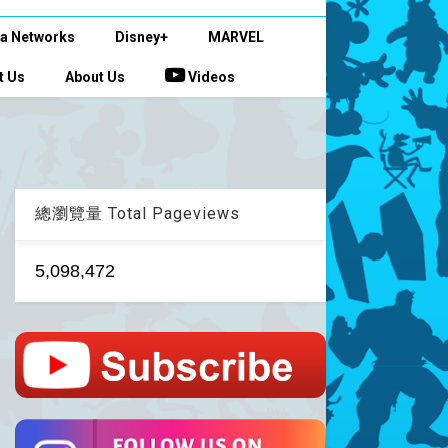
a Networks
Disney+
MARVEL
t Us
About Us
Videos
總瀏覽量 Total Pageviews
5,098,472