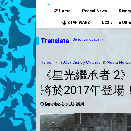
Home
Recent News
Disney
STAR WARS
D23：The Ultim
Translate
Select Language
▼
Home
(003) Disney Channel & Media Netwo
《星光繼承者 2》（“
將於2017年登場
Saturday, June 11, 2016