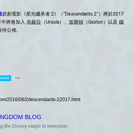
佈
原創電影《星光繼承者 2》（“Descendants 2”）將於2017
導，當中將會加入
烏蘇拉
（Ursula）、
加斯頓
（Gaston）以及
鐵
料有待公佈。
tworks
110
KINGDOM BLOG
ng the Disney magic to everyone.