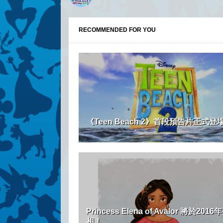
RECOMMENDED FOR YOU
《Teen Beach 2》首段預告片正式登
Princess Elena of Avalor 將於2016
相！