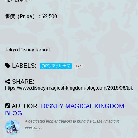
售價（Price）：
¥2,500
Tokyo Disney Resort
LABELS:
(009) 東京迪士尼
177
SHARE:
AUTHOR:
DISNEY MAGICAL KINGDOM
BLOG
A dedicated blog endeavors to bring the Disney magic to
everyone.