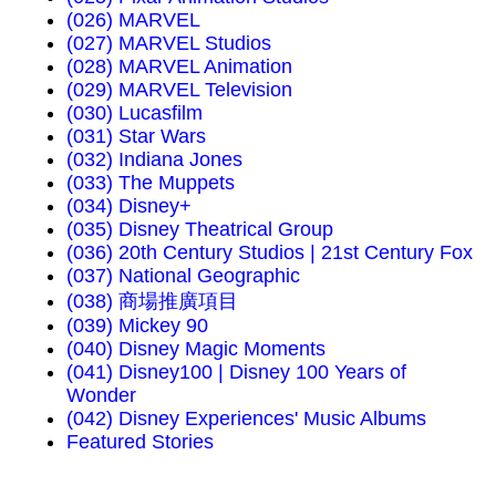
(026) MARVEL
(027) MARVEL Studios
(028) MARVEL Animation
(029) MARVEL Television
(030) Lucasfilm
(031) Star Wars
(032) Indiana Jones
(033) The Muppets
(034) Disney+
(035) Disney Theatrical Group
(036) 20th Century Studios | 21st Century Fox
(037) National Geographic
(038) 商場推廣項目
(039) Mickey 90
(040) Disney Magic Moments
(041) Disney100 | Disney 100 Years of
Wonder
(042) Disney Experiences' Music Albums
Featured Stories