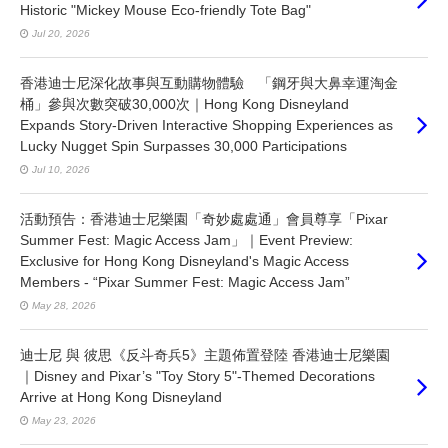
Historic "Mickey Mouse Eco-friendly Tote Bag"
Jul 20, 2026
香港迪士尼深化故事與互動購物體驗 「鋼牙與大鼻幸運淘金
桶」參與次數突破30,000次｜Hong Kong Disneyland
Expands Story-Driven Interactive Shopping Experiences as
Lucky Nugget Spin Surpasses 30,000 Participations
Jul 10, 2026
活動預告：香港迪士尼樂園「奇妙處處通」會員尊享「Pixar
Summer Fest: Magic Access Jam」｜Event Preview:
Exclusive for Hong Kong Disneyland's Magic Access
Members - “Pixar Summer Fest: Magic Access Jam”
May 28, 2026
迪士尼 與 彼思《反斗奇兵5》主題佈置登陸 香港迪士尼樂園
｜Disney and Pixar’s "Toy Story 5"-Themed Decorations
Arrive at Hong Kong Disneyland
May 23, 2026