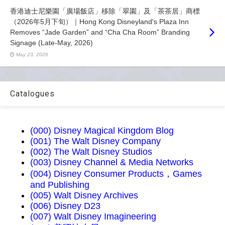
香港迪士尼樂園「廣場飯店」移除「翠園」及「茶茶居」商標
（2026年5月下旬）｜Hong Kong Disneyland's Plaza Inn
Removes “Jade Garden” and “Cha Cha Room” Branding
Signage (Late-May, 2026)
May 23, 2026
Catalogues
(000) Disney Magical Kingdom Blog
(001) The Walt Disney Company
(002) The Walt Disney Studios
(003) Disney Channel & Media Networks
(004) Disney Consumer Products，Games
and Publishing
(005) Walt Disney Archives
(006) Disney D23
(007) Walt Disney Imagineering