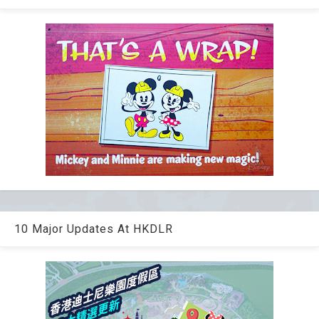
10 Major Updates At HKDLR