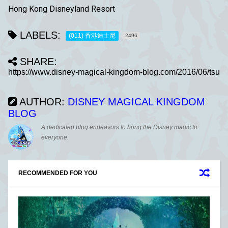
Hong Kong Disneyland Resort
LABELS:
(011) 香港迪士尼
2496
SHARE:
AUTHOR:
DISNEY MAGICAL KINGDOM
BLOG
A dedicated blog endeavors to bring the Disney magic to
everyone.
RECOMMENDED FOR YOU