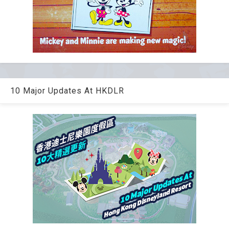
10 Major Updates At HKDLR