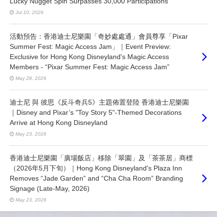
Lucky Nugget Spin Surpasses 30,000 Participations
Jul 10, 2026
活動預告：香港迪士尼樂園「奇妙處處通」會員尊享「Pixar
Summer Fest: Magic Access Jam」｜Event Preview:
Exclusive for Hong Kong Disneyland's Magic Access
Members - “Pixar Summer Fest: Magic Access Jam”
May 28, 2026
迪士尼 與 彼思《反斗奇兵5》主題佈置登陸 香港迪士尼樂園
｜Disney and Pixar’s "Toy Story 5"-Themed Decorations
Arrive at Hong Kong Disneyland
May 23, 2026
香港迪士尼樂園「廣場飯店」移除「翠園」及「茶茶居」商標
（2026年5月下旬）｜Hong Kong Disneyland's Plaza Inn
Removes “Jade Garden” and “Cha Cha Room” Branding
Signage (Late-May, 2026)
May 23, 2026