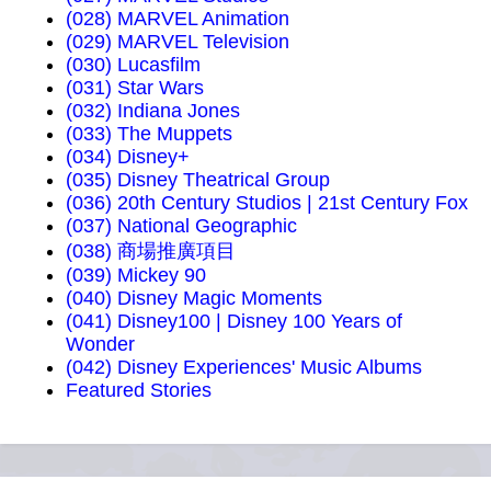
(028) MARVEL Animation
(029) MARVEL Television
(030) Lucasfilm
(031) Star Wars
(032) Indiana Jones
(033) The Muppets
(034) Disney+
(035) Disney Theatrical Group
(036) 20th Century Studios | 21st Century Fox
(037) National Geographic
(038) 商場推廣項目
(039) Mickey 90
(040) Disney Magic Moments
(041) Disney100 | Disney 100 Years of
Wonder
(042) Disney Experiences' Music Albums
Featured Stories