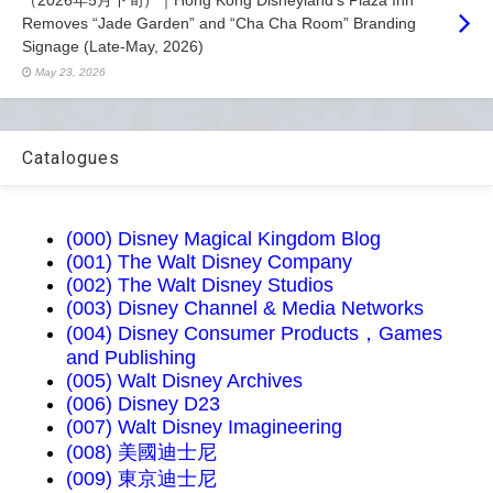
（2026年5月下旬）｜Hong Kong Disneyland's Plaza Inn
Removes “Jade Garden” and “Cha Cha Room” Branding
Signage (Late-May, 2026)
May 23, 2026
Catalogues
(000) Disney Magical Kingdom Blog
(001) The Walt Disney Company
(002) The Walt Disney Studios
(003) Disney Channel & Media Networks
(004) Disney Consumer Products，Games
and Publishing
(005) Walt Disney Archives
(006) Disney D23
(007) Walt Disney Imagineering
(008) 美國迪士尼
(009) 東京迪士尼