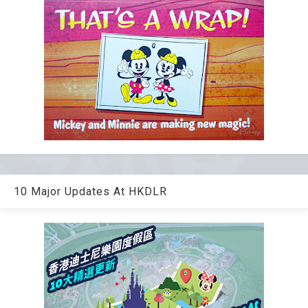
10 Major Updates At HKDLR