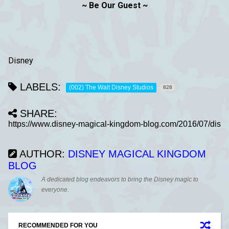
~ Be Our Guest ~
Disney
LABELS:
(002) The Walt Disney Studios
828
SHARE:
AUTHOR:
DISNEY MAGICAL KINGDOM
BLOG
A dedicated blog endeavors to bring the Disney magic to
everyone.
RECOMMENDED FOR YOU