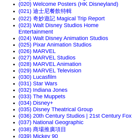
(020) Welcome Posters (HK Disneyland)
(021) 迪士尼餐飲特輯
(022) 奇妙遊記 Magical Trip Report
(023) Walt Disney Studios Home
Entertainment
(024) Walt Disney Animation Studios
(025) Pixar Animation Studios
(026) MARVEL
(027) MARVEL Studios
(028) MARVEL Animation
(029) MARVEL Television
(030) Lucasfilm
(031) Star Wars
(032) Indiana Jones
(033) The Muppets
(034) Disney+
(035) Disney Theatrical Group
(036) 20th Century Studios | 21st Century Fox
(037) National Geographic
(038) 商場推廣項目
(039) Mickey 90