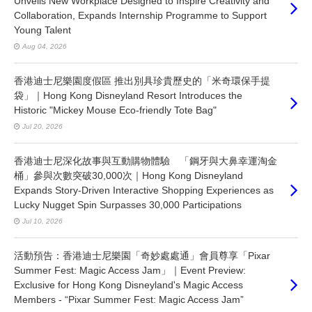
Unveils New Workplace Designed to Inspire Creativity and
Collaboration, Expands Internship Programme to Support
Young Talent
Aug 04, 2026
香港迪士尼樂園度假區 推出別具珍貴歷史的「米奇環保手提
袋」｜Hong Kong Disneyland Resort Introduces the
Historic "Mickey Mouse Eco-friendly Tote Bag"
Jul 20, 2026
香港迪士尼深化故事與互動購物體驗 「鋼牙與大鼻幸運淘金
桶」參與次數突破30,000次｜Hong Kong Disneyland
Expands Story-Driven Interactive Shopping Experiences as
Lucky Nugget Spin Surpasses 30,000 Participations
Jul 10, 2026
活動預告：香港迪士尼樂園「奇妙處處通」會員尊享「Pixar
Summer Fest: Magic Access Jam」｜Event Preview:
Exclusive for Hong Kong Disneyland's Magic Access
Members - “Pixar Summer Fest: Magic Access Jam”