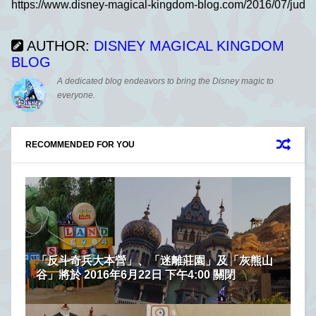
AUTHOR:
DISNEY MAGICAL KINGDOM
BLOG
A dedicated blog endeavors to bring the Disney magic to
everyone.
RECOMMENDED FOR YOU
「反斗奇兵大本營」、「迷離莊園」及「灰熊山
谷」將於 2016年6月22日 下午4:00 關閉