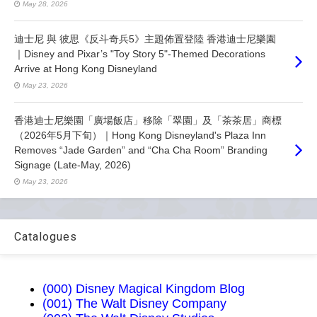
May 28, 2026
迪士尼 與 彼思《反斗奇兵5》主題佈置登陸 香港迪士尼樂園
｜Disney and Pixar’s "Toy Story 5"-Themed Decorations
Arrive at Hong Kong Disneyland
May 23, 2026
香港迪士尼樂園「廣場飯店」移除「翠園」及「茶茶居」商標
（2026年5月下旬）｜Hong Kong Disneyland's Plaza Inn
Removes “Jade Garden” and “Cha Cha Room” Branding
Signage (Late-May, 2026)
May 23, 2026
Catalogues
(000) Disney Magical Kingdom Blog
(001) The Walt Disney Company