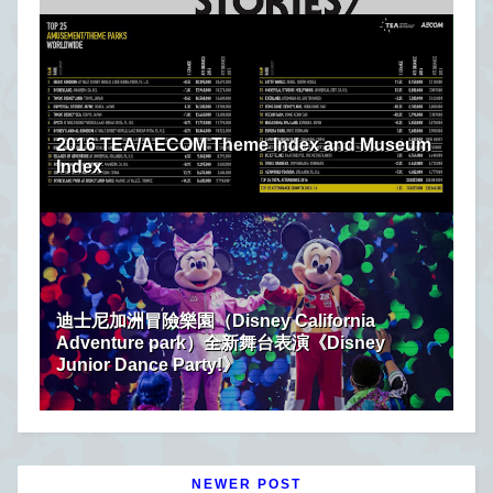
2016 TEA/AECOM Theme Index and Museum
Index
迪士尼加洲冒險樂園（Disney California
Adventure park）全新舞台表演《Disney
Junior Dance Party!》
NEWER POST