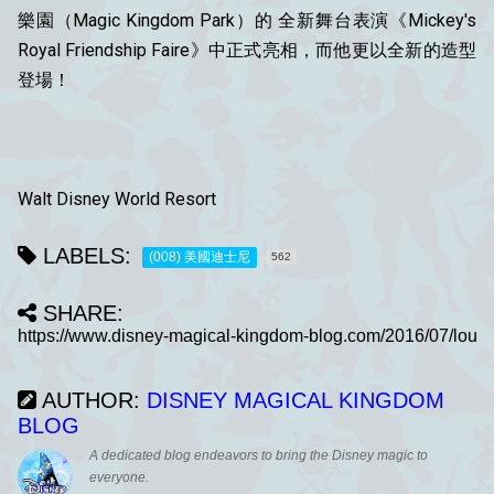
樂園（Magic Kingdom Park）的 全新舞台表演《Mickey's
Royal Friendship Faire》中正式亮相，而他更以全新的造型
登場！
Walt Disney World Resort
LABELS:
(008) 美國迪士尼
562
SHARE:
AUTHOR:
DISNEY MAGICAL KINGDOM
BLOG
A dedicated blog endeavors to bring the Disney magic to
everyone.