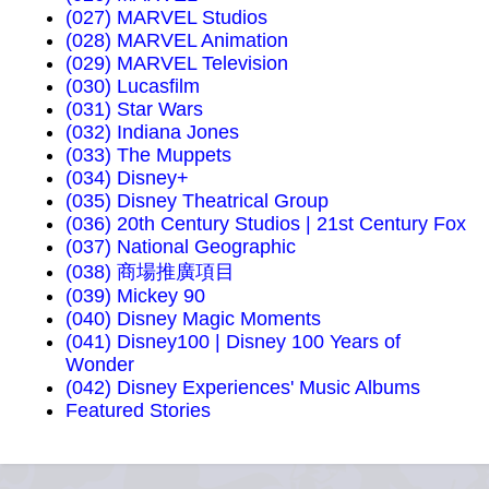
(027) MARVEL Studios
(028) MARVEL Animation
(029) MARVEL Television
(030) Lucasfilm
(031) Star Wars
(032) Indiana Jones
(033) The Muppets
(034) Disney+
(035) Disney Theatrical Group
(036) 20th Century Studios | 21st Century Fox
(037) National Geographic
(038) 商場推廣項目
(039) Mickey 90
(040) Disney Magic Moments
(041) Disney100 | Disney 100 Years of
Wonder
(042) Disney Experiences' Music Albums
Featured Stories