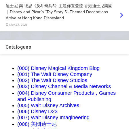
迪士尼 與 彼思《反斗奇兵5》主題佈置登陸 香港迪士尼樂園
｜Disney and Pixar’s "Toy Story 5"-Themed Decorations
Arrive at Hong Kong Disneyland
May 23, 2026
Catalogues
(000) Disney Magical Kingdom Blog
(001) The Walt Disney Company
(002) The Walt Disney Studios
(003) Disney Channel & Media Networks
(004) Disney Consumer Products，Games
and Publishing
(005) Walt Disney Archives
(006) Disney D23
(007) Walt Disney Imagineering
(008) 美國迪士尼