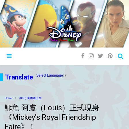
Translate
Select Language
▼
Home
(008) 美國迪士尼
鱷魚 阿盧（Louis）正式現身
《Mickey's Royal Friendship
Faire》！