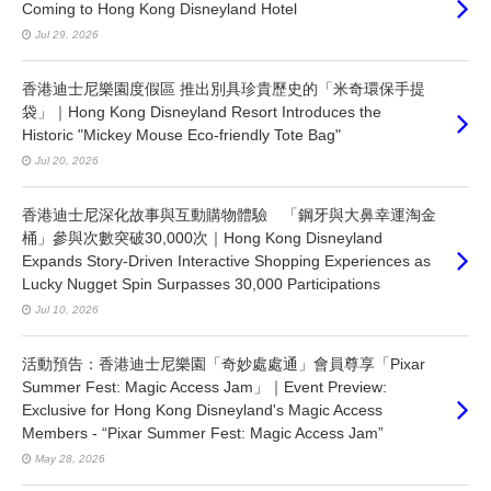
Coming to Hong Kong Disneyland Hotel
Jul 29, 2026
香港迪士尼樂園度假區 推出別具珍貴歷史的「米奇環保手提
袋」｜Hong Kong Disneyland Resort Introduces the
Historic "Mickey Mouse Eco-friendly Tote Bag"
Jul 20, 2026
香港迪士尼深化故事與互動購物體驗 「鋼牙與大鼻幸運淘金
桶」參與次數突破30,000次｜Hong Kong Disneyland
Expands Story-Driven Interactive Shopping Experiences as
Lucky Nugget Spin Surpasses 30,000 Participations
Jul 10, 2026
活動預告：香港迪士尼樂園「奇妙處處通」會員尊享「Pixar
Summer Fest: Magic Access Jam」｜Event Preview:
Exclusive for Hong Kong Disneyland's Magic Access
Members - “Pixar Summer Fest: Magic Access Jam”
May 28, 2026