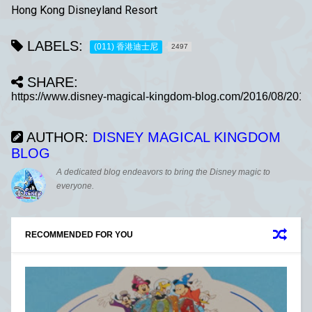
Hong Kong Disneyland Resort
LABELS:
(011) 香港迪士尼
2497
SHARE:
AUTHOR:
DISNEY MAGICAL KINGDOM
BLOG
A dedicated blog endeavors to bring the Disney magic to
everyone.
RECOMMENDED FOR YOU