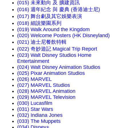
(015) 未來動向 及 擴建資訊
(016) 週年紀念 與 慶典 (香港迪士尼)
(017) 舞台劇及其它娛樂表演
(018) 細說樂園系列
(019) Walk Around the Kingdom
(020) Welcome Posters (HK Disneyland)
(021) 迪士尼餐飲特輯
(022) 奇妙遊記 Magical Trip Report
(023) Walt Disney Studios Home
Entertainment
(024) Walt Disney Animation Studios
(025) Pixar Animation Studios
(026) MARVEL
(027) MARVEL Studios
(028) MARVEL Animation
(029) MARVEL Television
(030) Lucasfilm
(031) Star Wars
(032) Indiana Jones
(033) The Muppets
(034) Disney+