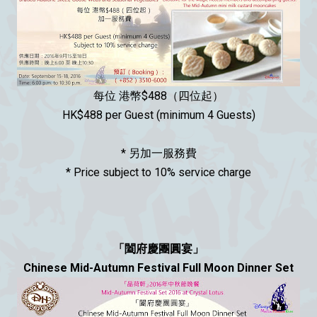
每位 港幣$488（四位起）
HK$488 per Guest (minimum 4 Guests)
* 另加一服務費
* Price subject to 10% service charge
「闔府慶團圓宴」
Chinese Mid-Autumn Festival Full Moon Dinner Set