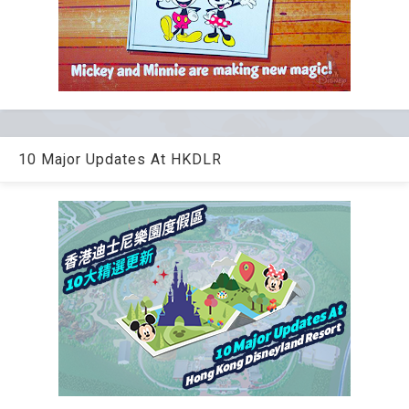
10 Major Updates At HKDLR