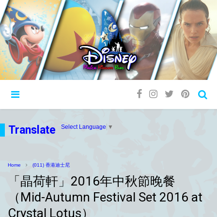
Translate
Select Language
▼
Home
(011) 香港迪士尼
「晶荷軒」2016年中秋節晚餐
（Mid-Autumn Festival Set 2016 at
Crystal Lotus）