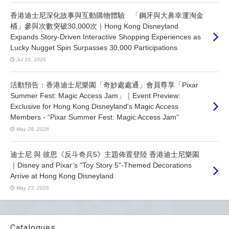
香港迪士尼深化故事與互動購物體驗 「鋼牙與大鼻幸運淘金
桶」參與次數突破30,000次｜Hong Kong Disneyland
Expands Story-Driven Interactive Shopping Experiences as
Lucky Nugget Spin Surpasses 30,000 Participations
Jul 10, 2026
活動預告：香港迪士尼樂園「奇妙處處通」會員尊享「Pixar
Summer Fest: Magic Access Jam」｜Event Preview:
Exclusive for Hong Kong Disneyland's Magic Access
Members - “Pixar Summer Fest: Magic Access Jam”
May 28, 2026
迪士尼 與 彼思《反斗奇兵5》主題佈置登陸 香港迪士尼樂園
｜Disney and Pixar’s "Toy Story 5"-Themed Decorations
Arrive at Hong Kong Disneyland
May 23, 2026
Catalogues