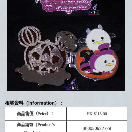
相關資料（Information）：
商品售價
（
Price
）：
HK $
1
1
8
.00
商品編號（
Product’s
400050637728