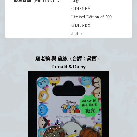
徽章背部（
Pin Back
）：
Logo
©DISNEY
Limited Edition of
5
00
©DISNEY
3
of 6
唐老鴨
與
黛絲
（台譯：
黛西
）
Donald & Daisy