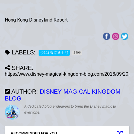
Hong Kong Disneyland Resort
LABELS:
(011) 香港迪士尼
2496
SHARE:
AUTHOR:
DISNEY MAGICAL KINGDOM
BLOG
A dedicated blog endeavors to bring the Disney magic to
everyone.
RECOMMENDED FOR YOU