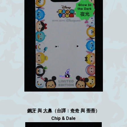
鋼牙
與
大鼻
（台譯：
奇奇
與
蒂蒂
）
Chip & Dale