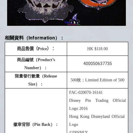
相關資料（Information）：
商品售價
（
Price
）：
HK $
1
1
8
.00
商品編號（
Product’s
400050637735
Number
）：
限量發行數量（
Release
5
00
枚；
Limited Edition of
5
00
Size
）：
FAC-020070-16141
Disney Pin Trading Official
Logo 201
6
Hong Kong Disneyland Official
徽章背部（
Pin Back
）：
Logo
©DISNEY