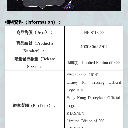
相關資料（Information）：
商品售價
（
Price
）：
HK $
1
1
8
.00
商品編號（
Product’s
400050637704
Number
）：
限量發行數量（
Release
5
00
枚；
Limited Edition of
5
00
Size
）：
FAC-020070-16141
Disney Pin Trading Official
Logo 201
6
Hong Kong Disneyland Official
徽章背部（
Pin Back
）：
Logo
©DISNEY
Limited Edition of
5
00