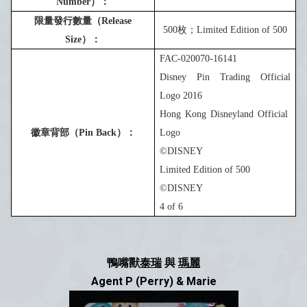
Number
）：
限量發行數量（
Release
5
00
枚；
Limited Edition of
5
00
Size
）：
FAC-020070-16141
Disney Pin Trading Official
Logo 201
6
Hong Kong Disneyland Official
徽章背部（
Pin Back
）：
Logo
©DISNEY
Limited Edition of
5
00
©DISNEY
4
of 6
鴨嘴獸
泰瑞
與
瑪麗
Agent P (Perry) & Marie