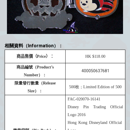
相關資料（Information）：
商品售價
（
Price
）：
HK $
1
1
8
.00
商品編號（
Product’s
400050637681
Number
）：
限量發行數量（
Release
5
00
枚；
Limited Edition of
5
00
Size
）：
FAC-020070-16141
Disney Pin Trading Official
Logo 201
6
Hong Kong Disneyland Official