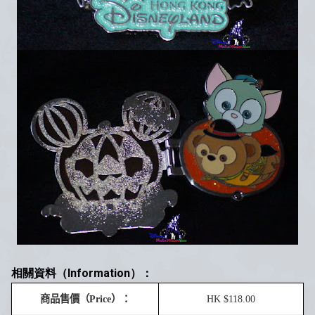
相關資料（Information）：
商品售價
（
Price
）：
HK $
1
1
8
.00