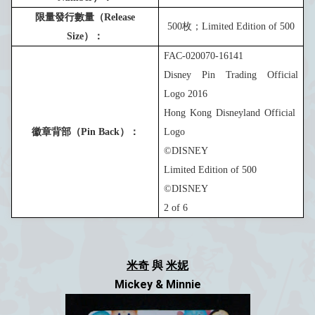
限量發行數量（
Release
5
00
枚；
Limited Edition of
5
00
Size
）：
FAC-020070-16141
Disney Pin Trading Official
Logo 201
6
Hong Kong Disneyland Official
徽章背部（
Pin Back
）：
Logo
©DISNEY
Limited Edition of
5
00
©DISNEY
2
of 6
米奇
與
米妮
Mickey & Minnie