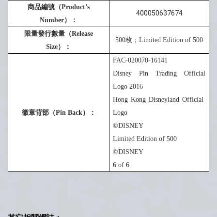
商品編號（
Product’s
400050637674
Number
）：
限量發行數量（
Release
5
00
枚；
Limited Edition of
5
00
Size
）：
FAC-020070-16141
Disney Pin Trading Official
Logo 201
6
Hong Kong Disneyland Official
徽章背部（
Pin Back
）：
Logo
©DISNEY
Limited Edition of
5
00
©DISNEY
6
of 6