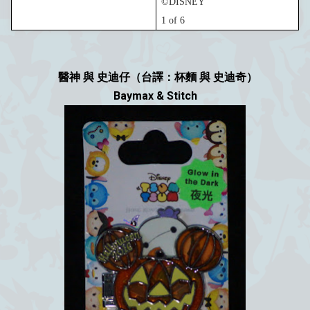
©DISNEY
1
of 6
醫神 與 史迪仔（台譯：杯麵 與 史迪奇）
Baymax & Stitch