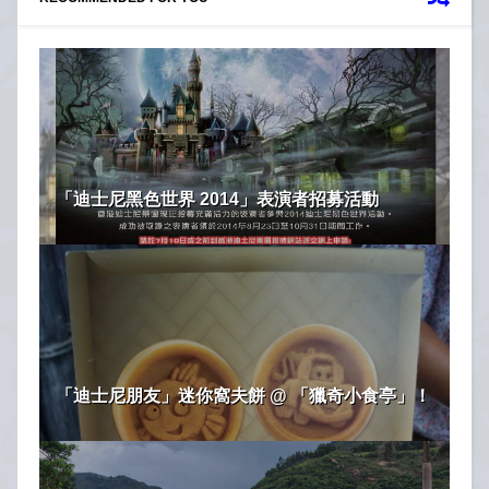
「迪士尼黑色世界 2014」表演者招募活動
「迪士尼朋友」迷你窩夫餅 @ 「獵奇小食亭」！