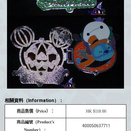
相關資料（Information）：
商品售價
（
Price
）：
HK $
1
1
8
.00
商品編號（
Product’s
400050637711
Number
）：