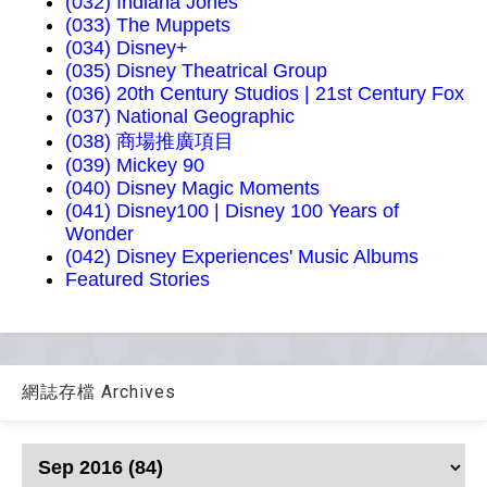
(032) Indiana Jones
(033) The Muppets
(034) Disney+
(035) Disney Theatrical Group
(036) 20th Century Studios | 21st Century Fox
(037) National Geographic
(038) 商場推廣項目
(039) Mickey 90
(040) Disney Magic Moments
(041) Disney100 | Disney 100 Years of
Wonder
(042) Disney Experiences' Music Albums
Featured Stories
網誌存檔 Archives