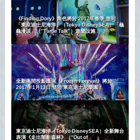
《Finding Dory》角色將於 2017年春季 游到
「東京迪士尼海洋」（Tokyo DisneySEA）「龜
龜漫談」（“Turtle Talk”）遊樂設施！
全新夜間投影匯演《Frozen Forever》將於
2017年1月13日 登陸 東京迪士尼樂園‬！
東京迪士尼海洋（Tokyo DisneySEA）全新舞台
表演《走出闇影森林》（“Out of