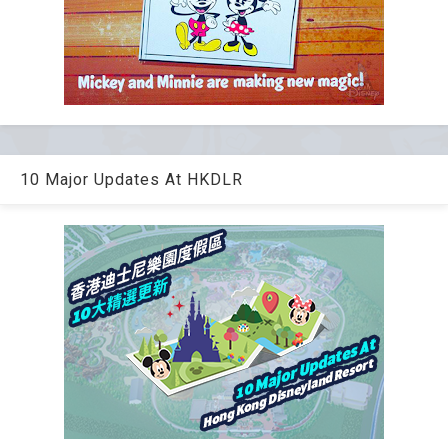
10 Major Updates At HKDLR