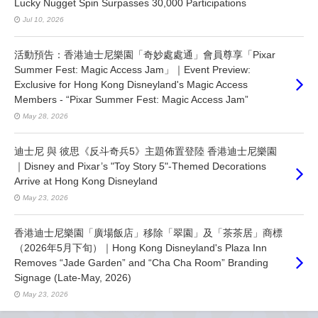
Lucky Nugget Spin Surpasses 30,000 Participations
Jul 10, 2026
活動預告：香港迪士尼樂園「奇妙處處通」會員尊享「Pixar
Summer Fest: Magic Access Jam」｜Event Preview:
Exclusive for Hong Kong Disneyland's Magic Access
Members - “Pixar Summer Fest: Magic Access Jam”
May 28, 2026
迪士尼 與 彼思《反斗奇兵5》主題佈置登陸 香港迪士尼樂園
｜Disney and Pixar’s "Toy Story 5"-Themed Decorations
Arrive at Hong Kong Disneyland
May 23, 2026
香港迪士尼樂園「廣場飯店」移除「翠園」及「茶茶居」商標
（2026年5月下旬）｜Hong Kong Disneyland's Plaza Inn
Removes “Jade Garden” and “Cha Cha Room” Branding
Signage (Late-May, 2026)
May 23, 2026