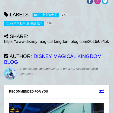
LABELS:
(009) 東京迪士尼
177
(014) 未來動向 及 擴建資訊
299
SHARE:
AUTHOR:
DISNEY MAGICAL KINGDOM
BLOG
A dedicated blog endeavors to bring the Disney magic to
everyone.
RECOMMENDED FOR YOU