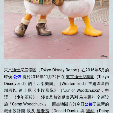
東京迪士尼度假區
（Tokyo Disney Resort）在2016年5月的
時侯
公佈
將於2016年11月22日在
東京迪士尼樂園
（Tokyo
Disneyland）的「西部樂園」（Westernland）主題園區內
增設以 迪士尼《小旋風隊》（“Junior Woodchucks”；中
譯：《少年軍校》）漫畫及短篇動畫系列 為主題的 全新設
施「Camp Woodchuck」，而當地園方於今日
公佈
了最新的
概念設計圖 以及
唐老鴨
（Donald Duck）與
黛絲
（Daisy