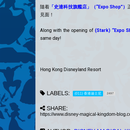
隨着
「史達科技旗艦店」（“Expo Shop”）
見面！
Along with the opening of
(Stark) “Expo S
same day!
Hong Kong Disneyland Resort
LABELS:
(011) 香港迪士尼
2497
SHARE: