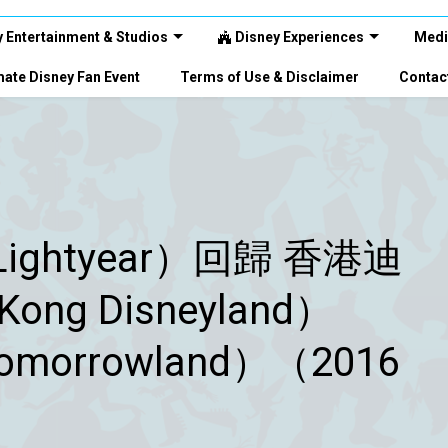
 Entertainment & Studios
Disney Experiences
Medi
ate Disney Fan Event
Terms of Use & Disclaimer
Contac
ightyear）回歸 香港迪
ng Disneyland）
orrowland）（2016