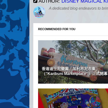
AUTHOR:
DISNEY MAGICAL 
A dedicated blog endeavors to bri
RECOMMENDED FOR YOU
香港迪士尼樂園「加利布尼市集」
（“Karibuni Marketplace”）正式開幕