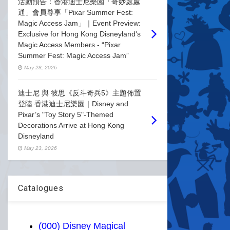
活動預告：香港迪士尼樂園「奇妙處處
通」會員尊享「Pixar Summer Fest:
Magic Access Jam」｜Event Preview:
Exclusive for Hong Kong Disneyland's
Magic Access Members - “Pixar
Summer Fest: Magic Access Jam”
May 28, 2026
迪士尼 與 彼思《反斗奇兵5》主題佈置
登陸 香港迪士尼樂園｜Disney and
Pixar’s "Toy Story 5"-Themed
Decorations Arrive at Hong Kong
Disneyland
May 23, 2026
Catalogues
(000) Disney Magical