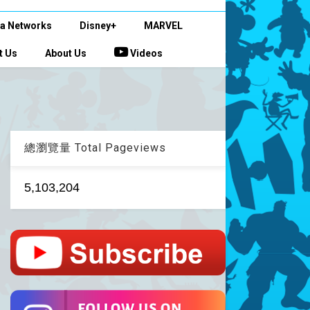
a Networks
Disney+
MARVEL
t Us
About Us
Videos
總瀏覽量 Total Pageviews
5,103,204