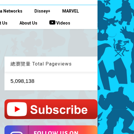
a Networks
Disney+
MARVEL
t Us
About Us
Videos
總瀏覽量 Total Pageviews
5,098,138