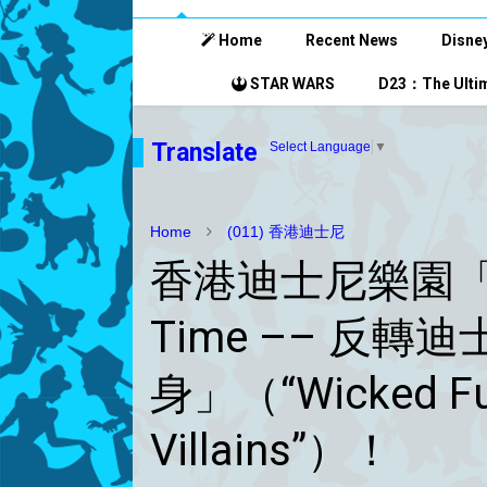
Home
Recent News
Disney
STAR WARS
D23：The Ultim
Translate
Select Language
▼
Home
(011) 香港迪士尼
香港迪士尼樂園「Dis
Time –– 反
身」（“Wicked Fun
Villains”）！