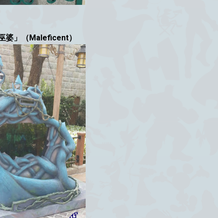
巫婆」（Maleficent）