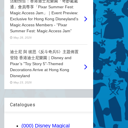
活動預告：香港迪士尼樂園「奇妙處處
通」會員尊享「Pixar Summer Fest:
Magic Access Jam」｜Event Preview:
Exclusive for Hong Kong Disneyland's
Magic Access Members - “Pixar
Summer Fest: Magic Access Jam”
May 28, 2026
迪士尼 與 彼思《反斗奇兵5》主題佈置
登陸 香港迪士尼樂園｜Disney and
Pixar’s "Toy Story 5"-Themed
Decorations Arrive at Hong Kong
Disneyland
May 23, 2026
Catalogues
(000) Disney Magical