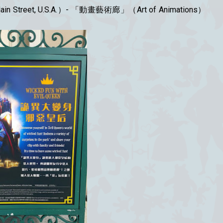
treet, U.S.A.）- 「動畫藝術廊」（Art of Animations）