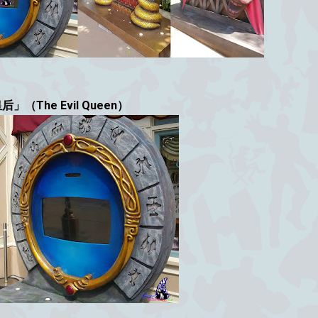
后」（The Evil Queen）