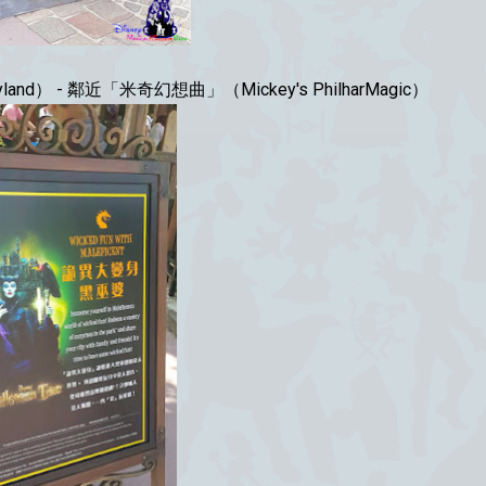
and） - 鄰近「米奇幻想曲」（Mickey's PhilharMagic）