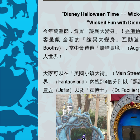
“Disney Halloween Time –– Wick
“Wicked Fun with Disney
今年萬聖節，齊齊「詭異大變身」！
香港
客呈獻 全新的「詭異大變身」互動遊戲（“Wicked Fun
Booths），當中會透過「擴增實境」（Augm
人世界！
大家可以在「美國小鎮大街」（Main Street,
界」（Fantasyland）內找到4個分別以「黑巫婆
賈方
（Jafar）以及「霍博士」（Dr. Faci