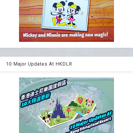
10 Major Updates At HKDLR