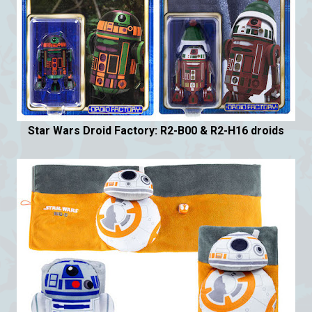
Star Wars Droid Factory: R2-B00 & R2-H16 droids