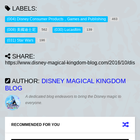
LABELS:
(004) Disney Consumer Products，Games and Publishing
463
(008) 美國迪士尼
(030) Lucasfilm
562
139
(031) Star Wars
196
SHARE:
AUTHOR:
DISNEY MAGICAL KINGDOM
BLOG
A dedicated blog endeavors to bring the Disney magic to
everyone.
RECOMMENDED FOR YOU