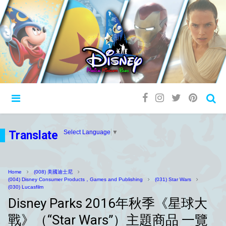
Translate
Select Language
▼
Home
(008) 美國迪士尼
(004) Disney Consumer Products，Games and Publishing
(031) Star Wars
(030) Lucasfilm
Disney Parks 2016年秋季《星球大
戰》（“Star Wars”）主題商品 一覽