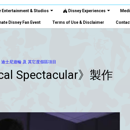
 Entertainment & Studios
Disney Experiences
Medi
ate Disney Fan Event
Terms of Use & Disclaimer
Contac
4) 迪士尼遊輪 及 其它度假區項目
ical Spectacular》製作