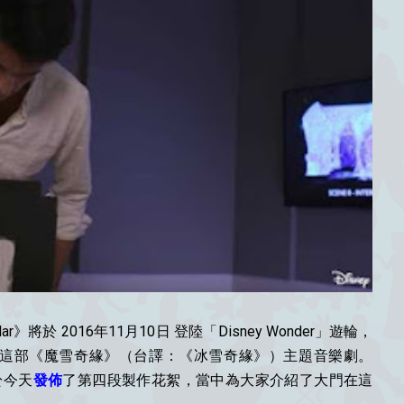
acular》將於 2016年11月10日 登陸「Disney Wonder」遊輪，
re」內欣賞這部《魔雪奇緣》（台譯：《冰雪奇緣》）主題音樂劇。
亦於今天
發佈
了第四段製作花絮，當中為大家介紹了大門在這