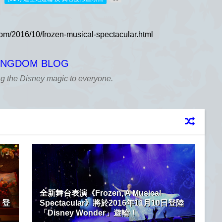
KINGDOM BLOG
ng the Disney magic to everyone.
全新舞台表演《Frozen, A Musical
 登
Spectacular》將於2016年11月10日登陸
「Disney Wonder」遊輪！