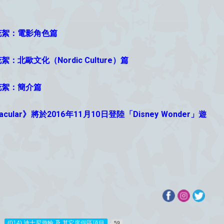
r》製作花絮：電影角色篇
製作花絮：北歐文化（Nordic Culture）篇
》製作花絮：簡介篇
ctacular》將於2016年11月10日登陸「Disney Wonder」遊
(014) 迪士尼遊輪 及 其它度假區項目
59