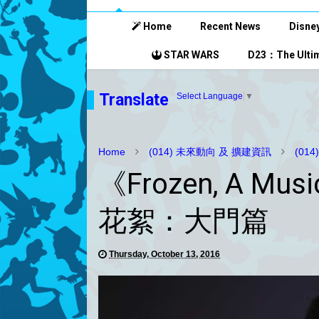
Home
Recent News
Disney
STAR WARS
D23：The Ultim
Translate
Select Language
▼
Home
(014) 未來動向 及 擴建資訊
(01
《Frozen, A Mus
花絮：大門篇
Thursday, October 13, 2016