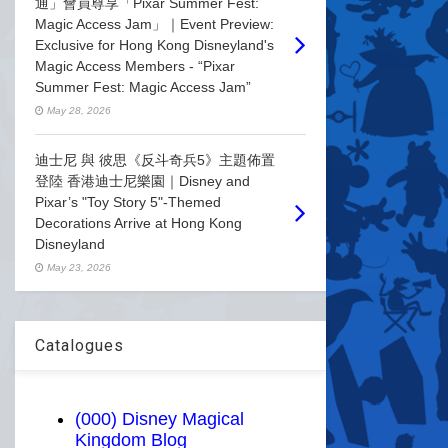
通」會員尊享「Pixar Summer Fest:
Magic Access Jam」｜Event Preview:
Exclusive for Hong Kong Disneyland's
Magic Access Members - “Pixar
Summer Fest: Magic Access Jam”
May 28, 2026
迪士尼 與 彼思《反斗奇兵5》主題佈置
登陸 香港迪士尼樂園｜Disney and
Pixar’s "Toy Story 5"-Themed
Decorations Arrive at Hong Kong
Disneyland
May 23, 2026
Catalogues
(000) Disney Magical
Kingdom Blog