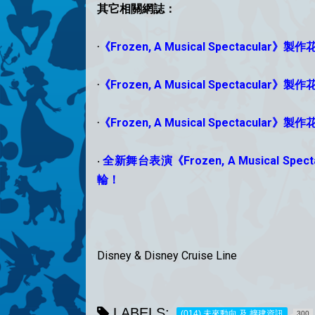
其它相關網誌：
‧
《Frozen, A Musical Spectacula
‧
《Frozen, A Musical Spectacular》
‧
《Frozen, A Musical Spectacular
‧
全新舞台表演《Frozen, A Musical Spe
輪！
Disney & Disney Cruise Line
LABELS:
(014) 未來動向 及 擴建資訊
300