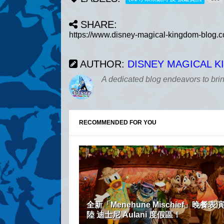
SHARE:
AUTHOR:
DISNEY MAGICAL 
A dedicated blog endeavors to bri
RECOMMENDED FOR YOU
全新「Menehune Mischief」晚餐表演
陸 迪士尼 Aulani 度假區！