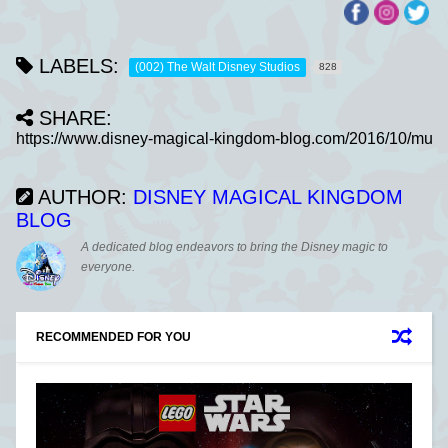
LABELS:
(002) The Walt Disney Studios
828
SHARE:
AUTHOR:
DISNEY MAGICAL KINGDOM
BLOG
A dedicated blog endeavors to bring the Disney magic to
everyone.
RECOMMENDED FOR YOU