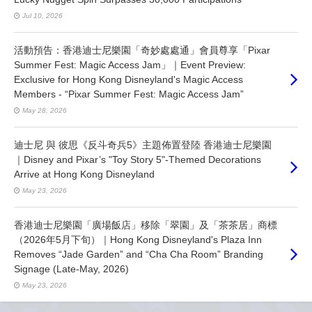
Jul 10, 2026
活動預告：香港迪士尼樂園「奇妙處處通」會員尊享「Pixar
Summer Fest: Magic Access Jam」｜Event Preview:
Exclusive for Hong Kong Disneyland's Magic Access
Members - “Pixar Summer Fest: Magic Access Jam”
May 28, 2026
迪士尼 與 彼思《反斗奇兵5》主題佈置登陸 香港迪士尼樂園
｜Disney and Pixar’s "Toy Story 5"-Themed Decorations
Arrive at Hong Kong Disneyland
May 23, 2026
香港迪士尼樂園「廣場飯店」移除「翠園」及「茶茶居」商標
（2026年5月下旬）｜Hong Kong Disneyland's Plaza Inn
Removes “Jade Garden” and “Cha Cha Room” Branding
Signage (Late-May, 2026)
May 23, 2026