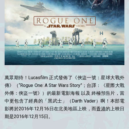
萬眾期待！Lucasfilm 正式發佈了《俠盜一號：星球大戰外
傳》（“Rogue One: A Star Wars Story”；台譯：《星際大戰
外傳：俠盜一號》）的最新電影海報 以及 終極預告片，當
中更包含了經典的「黑武士」（Darth Vader）啊！本部電
影將於2016年12月16日在北美地區上映，而
香港
的上映日
期是2016年12月15日。