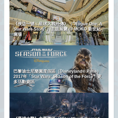
《俠盜一號：星球大戰外傳》（“Rogue One: A
Star Wars Story”）主題展覽 @ MOKO 新世紀
廣場
巴黎迪士尼樂園度假區（Disneyland® Paris）
2017年「Star Wars: Season of the Force」更
多活動資訊