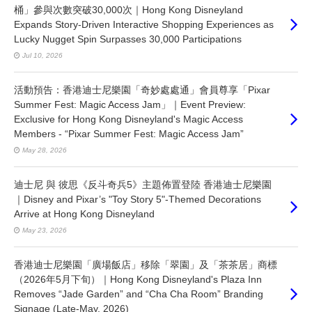
桶」參與次數突破30,000次｜Hong Kong Disneyland
Expands Story-Driven Interactive Shopping Experiences as
Lucky Nugget Spin Surpasses 30,000 Participations
Jul 10, 2026
活動預告：香港迪士尼樂園「奇妙處處通」會員尊享「Pixar
Summer Fest: Magic Access Jam」｜Event Preview:
Exclusive for Hong Kong Disneyland's Magic Access
Members - “Pixar Summer Fest: Magic Access Jam”
May 28, 2026
迪士尼 與 彼思《反斗奇兵5》主題佈置登陸 香港迪士尼樂園
｜Disney and Pixar’s "Toy Story 5"-Themed Decorations
Arrive at Hong Kong Disneyland
May 23, 2026
香港迪士尼樂園「廣場飯店」移除「翠園」及「茶茶居」商標
（2026年5月下旬）｜Hong Kong Disneyland's Plaza Inn
Removes “Jade Garden” and “Cha Cha Room” Branding
Signage (Late-May, 2026)