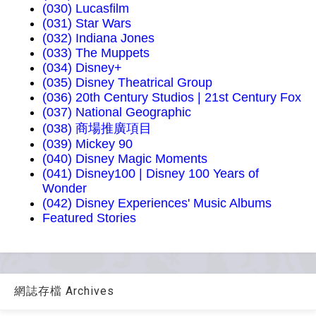
(030) Lucasfilm
(031) Star Wars
(032) Indiana Jones
(033) The Muppets
(034) Disney+
(035) Disney Theatrical Group
(036) 20th Century Studios | 21st Century Fox
(037) National Geographic
(038) 商場推廣項目
(039) Mickey 90
(040) Disney Magic Moments
(041) Disney100 | Disney 100 Years of
Wonder
(042) Disney Experiences' Music Albums
Featured Stories
網誌存檔 Archives