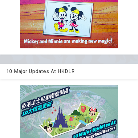
10 Major Updates At HKDLR