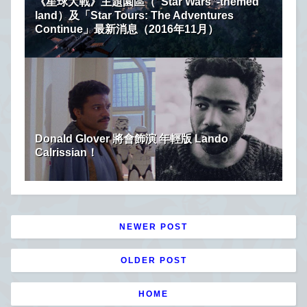
《星球大戰》主題園區（“Star Wars”-themed
land）及「Star Tours: The Adventures
Continue」最新消息（2016年11月）
Donald Glover 將會飾演 年輕版 Lando
Calrissian！
NEWER POST
OLDER POST
HOME