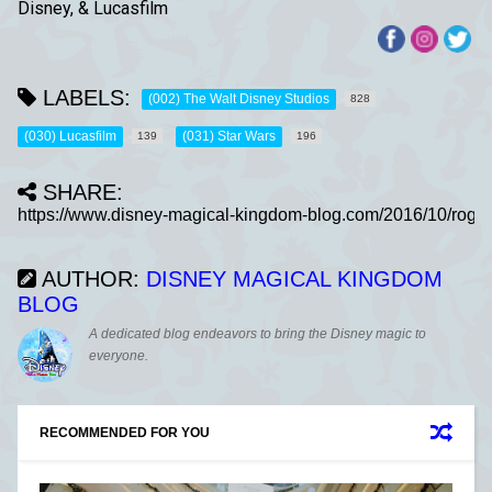
Disney, & Lucasfilm
LABELS:
(002) The Walt Disney Studios
828
(030) Lucasfilm
(031) Star Wars
139
196
SHARE:
AUTHOR:
DISNEY MAGICAL KINGDOM
BLOG
A dedicated blog endeavors to bring the Disney magic to
everyone.
RECOMMENDED FOR YOU