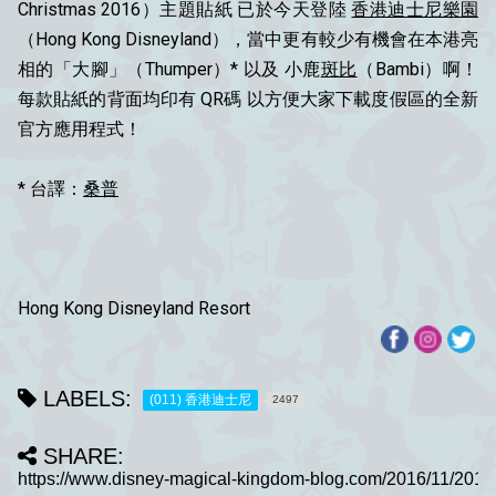
Christmas 2016）主題貼紙 已於今天登陸
香港迪士尼樂園
（Hong Kong Disneyland），當中更有較少有機會在本港亮
相的「大腳」（Thumper）* 以及 小鹿
斑比
（Bambi）啊！
每款貼紙的背面均印有 QR碼 以方便大家下載度假區的全新
官方應用程式！
* 台譯：
桑普
Hong Kong Disneyland Resort
LABELS:
(011) 香港迪士尼
2497
SHARE: