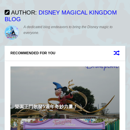
AUTHOR:
DISNEY MAGICAL KINGDOM
BLOG
A dedicated blog endeavors to bring the Disney magic to
everyone.
RECOMMENDED FOR YOU
樂園正門散發5週年奇妙力量！