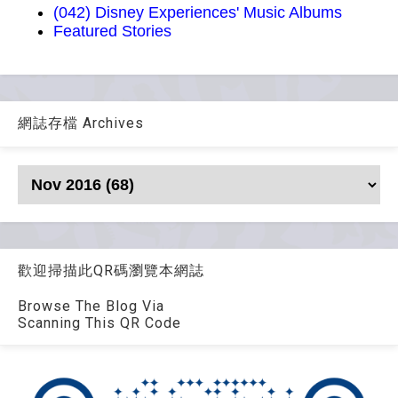
(042) Disney Experiences' Music Albums
Featured Stories
網誌存檔 Archives
歡迎掃描此QR碼瀏覽本網誌
Browse The Blog Via
Scanning This QR Code