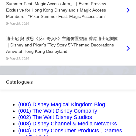
Summer Fest: Magic Access Jam」｜Event Preview:
Exclusive for Hong Kong Disneyland's Magic Access
Members - “Pixar Summer Fest: Magic Access Jam”
May 28, 2026
迪士尼 與 彼思《反斗奇兵5》主題佈置登陸 香港迪士尼樂園
｜Disney and Pixar’s "Toy Story 5"-Themed Decorations
Arrive at Hong Kong Disneyland
May 23, 2026
Catalogues
(000) Disney Magical Kingdom Blog
(001) The Walt Disney Company
(002) The Walt Disney Studios
(003) Disney Channel & Media Networks
(004) Disney Consumer Products，Games