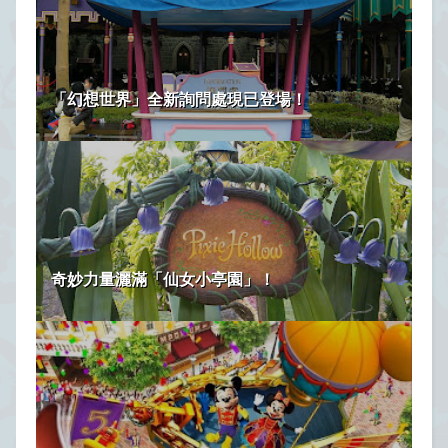
「幻想世界」全新詢問處現已登場！
奇妙力量灑滿「仙女小亭園」！