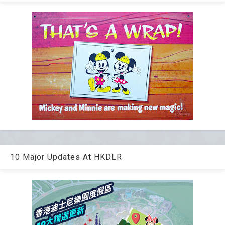
10 Major Updates At HKDLR