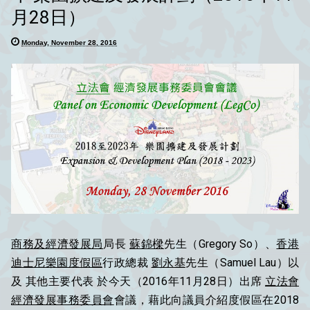
月28日）
Monday, November 28, 2016
商務及經濟發展局
局長
蘇錦樑
先生（Gregory So）、
香港
迪士尼樂園度假區
行政總裁
劉永基
先生（Samuel Lau）以
及 其他主要代表 於今天（2016年11月28日）出席
立法會
經濟發展事務委員會
會議，藉此向議員介紹度假區在2018