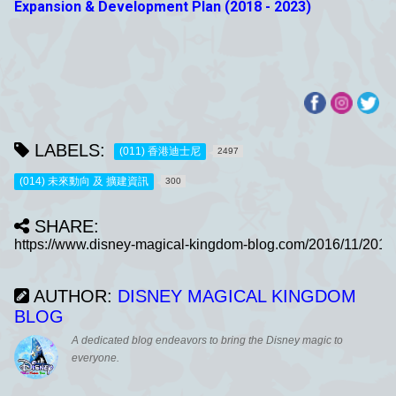
Expansion & Development Plan (2018 - 2023)
LABELS:
(011) 香港迪士尼
2497
(014) 未來動向 及 擴建資訊
300
SHARE:
AUTHOR:
DISNEY MAGICAL KINGDOM
BLOG
A dedicated blog endeavors to bring the Disney magic to
everyone.