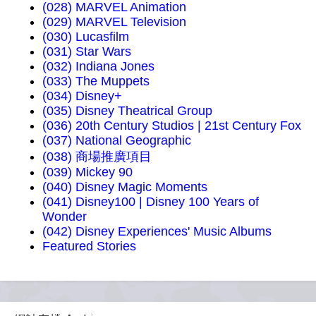
(028) MARVEL Animation
(029) MARVEL Television
(030) Lucasfilm
(031) Star Wars
(032) Indiana Jones
(033) The Muppets
(034) Disney+
(035) Disney Theatrical Group
(036) 20th Century Studios | 21st Century Fox
(037) National Geographic
(038) 商場推廣項目
(039) Mickey 90
(040) Disney Magic Moments
(041) Disney100 | Disney 100 Years of
Wonder
(042) Disney Experiences' Music Albums
Featured Stories