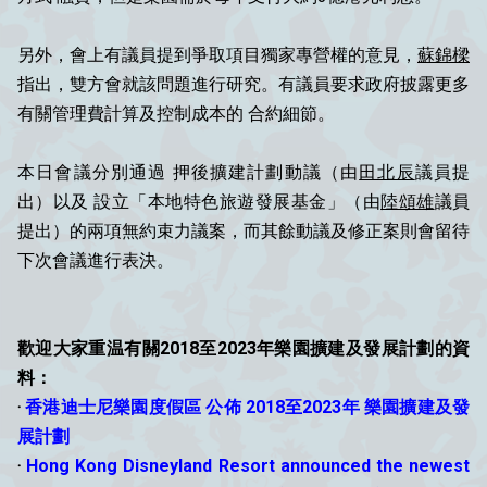
另外，會上有議員提到爭取項目獨家專營權的意見，
蘇錦樑
指出，雙方會就該問題進行研究。有議員要求政府披露更多
有關管理費計算及控制成本的 合約細節。
本日會議分別通過 押後擴建計劃動議（由
田北辰
議員提
出）以及 設立「本地特色旅遊發展基金」（由
陸頌雄
議員
提出）的兩項無約束力議案，而其餘動議及修正案則會留待
下次會議進行表決。
歡迎大家重温有關2018至2023年樂園擴建及發展計劃的資
料：
‧
香港迪士尼樂園度假區 公佈 2018至2023年 樂園擴建及發
展計劃
‧
Hong Kong Disneyland Resort announced the newest