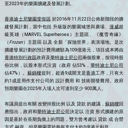
至2023年的樂園擴建及發展計劃。
香港迪士尼樂園度假區
於2016年11月22日公佈新階段的擴
建發展計劃，當中包括 升級版的樂園城堡與廣場、
漫威
超
級英雄（MARVEL Superheroes）主題區、《魔雪奇緣》
（
Frozen
）主題區 以及 全新「探險世界」表演場地。是次
擴建發展計劃的預計費用總額為109億港元，項目成本將由
香港特別行政區
政府及
華特迪士尼公司
兩個股東，按現時股
份比例，以股本形式注資（政府 佔53%，
華特迪士尼公司
佔47%）。
蘇錦樑
提到，超過9成開支是
香港
工序，只有大
約1成是用作支付公司的 設計費用 和 技術開發費用。政府
預期樂園在2025年入場人次可達到至少 900萬人。
有議員提出有關 改變持股比例 以及 貸款 的建議，
蘇錦樑
回
應指出，政府和
華特迪士尼公司
決定以 注資 形式擴建的原
因是基於在長期負擔上的問題，雙方曾考慮以 貸款 或 合營
方式 融資，但是樂園需於每年支付大約3億港元利息。