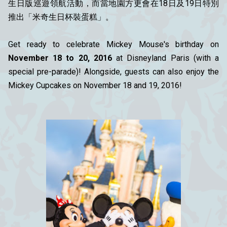
生日版巡遊領航活動，而當地園方更會在18日及19日特別
推出「米奇生日杯裝蛋糕」。
Get ready to celebrate Mickey Mouse's birthday on
November 18 to 20, 2016
at Disneyland Paris (with a
special pre-parade)! Alongside, guests can also enjoy the
Mickey Cupcakes on November 18 and 19, 2016!