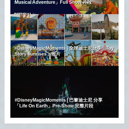
Musical Adventure」Full Show 片段
#DisneyMagicMoments | 全球迪士尼分享「Toy
Story sunrises」照片
#DisneyMagicMoments | 巴黎迪士尼 分享
「Life On Earth」Pre-Show 完整片段