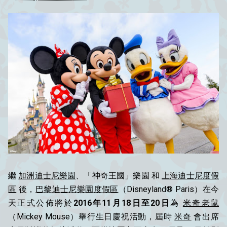
繼
加洲迪士尼樂園
、「神奇王國」樂園 和
上海迪士尼度假
區
後，
巴黎迪士尼樂園度假區
（Disneyland® Paris）在今
天正式公佈將於
2016年11月18日至20日
為
米奇老鼠
（Mickey Mouse）舉行生日慶祝活動，屆時
米奇
會出席