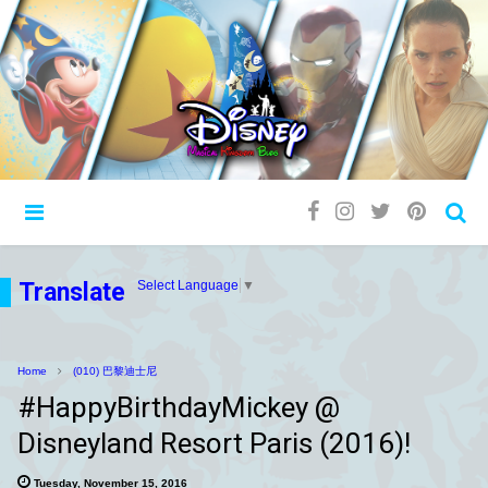
Translate
Select Language
▼
Home
(010) 巴黎迪士尼
#HappyBirthdayMickey @
Disneyland Resort Paris (2016)!
Tuesday, November 15, 2016