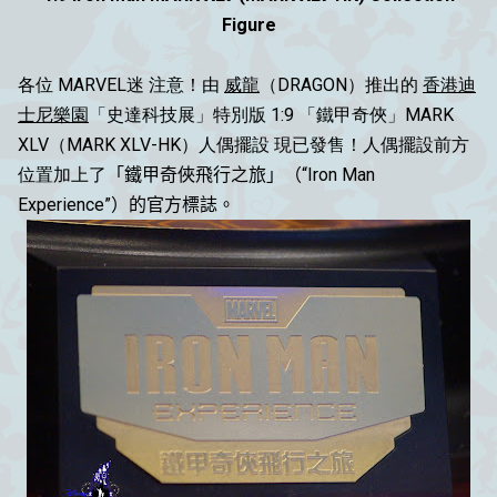
Figure
各位 MARVEL迷 注意！由
威龍
（DRAGON）推出的
香港迪
士尼樂園
「史達科技展」特別版 1:9 「鐵甲奇俠」MARK
XLV（MARK XLV-HK）人偶擺設 現已發售！人偶擺設前方
位置加上了
「
鐵甲奇俠飛行之旅
」
（“Iron Man
Experience”
）的官方標誌。