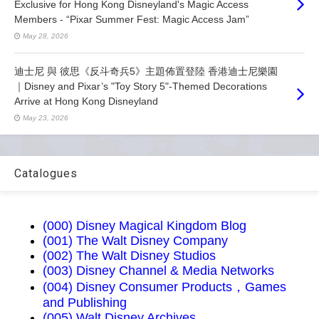
Exclusive for Hong Kong Disneyland's Magic Access
Members - “Pixar Summer Fest: Magic Access Jam”
May 28, 2026
迪士尼 與 彼思《反斗奇兵5》主題佈置登陸 香港迪士尼樂園
｜Disney and Pixar’s "Toy Story 5"-Themed Decorations
Arrive at Hong Kong Disneyland
May 23, 2026
Catalogues
(000) Disney Magical Kingdom Blog
(001) The Walt Disney Company
(002) The Walt Disney Studios
(003) Disney Channel & Media Networks
(004) Disney Consumer Products，Games
and Publishing
(005) Walt Disney Archives