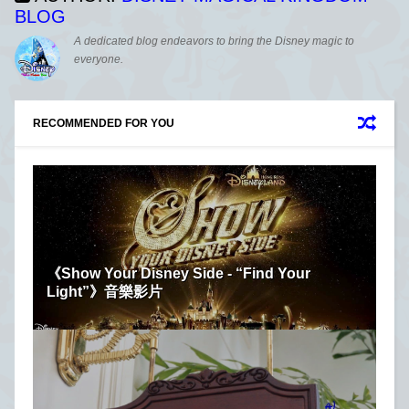
BLOG
A dedicated blog endeavors to bring the Disney magic to
everyone.
RECOMMENDED FOR YOU
《Show Your Disney Side - “Find Your
Light”》音樂影片