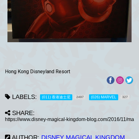
Hong Kong Disneyland Resort
LABELS:
(011) 香港迪士尼
(026) MARVEL
2497
327
SHARE:
AUTHOR:
DISNEY MAGICAL KINGDOM