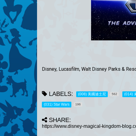
Disney, Lucasfilm, Walt Disney Parks & Res
LABELS:
(008) 美國迪士尼
(014
562
(031) Star Wars
196
SHARE: