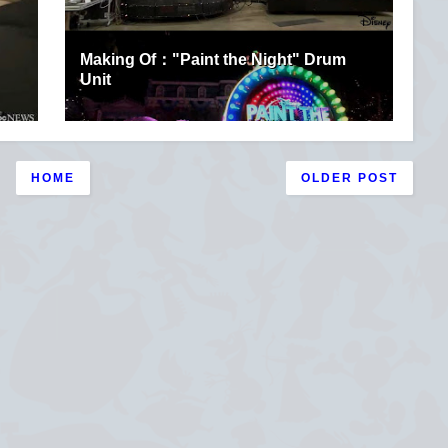
Making Of："Paint the Night" Drum
Unit
HOME
OLDER POST