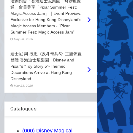
活動預告：香港迪士尼樂園「奇妙處處
通」會員尊享「Pixar Summer Fest:
Magic Access Jam」｜Event Preview:
Exclusive for Hong Kong Disneyland's
Magic Access Members - “Pixar
Summer Fest: Magic Access Jam”
May 28, 2026
迪士尼 與 彼思《反斗奇兵5》主題佈置
登陸 香港迪士尼樂園｜Disney and
Pixar’s "Toy Story 5"-Themed
Decorations Arrive at Hong Kong
Disneyland
May 23, 2026
Catalogues
(000) Disney Magical