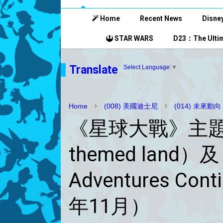
Home
Recent News
Disney
STAR WARS
D23：The Ultim
Translate
Select Language
▼
Home
(008) 美國迪士尼
(014) 未來動
《星球大戰》主題園區
themed land）及「
Adventures C
年11月）