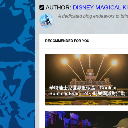
AUTHOR:
DISNEY MAGICAL 
A dedicated blog endeavors to bri
RECOMMENDED FOR YOU
華特迪士尼世界度假區「Coolest
Summer Ever」24小時樂園派對活動