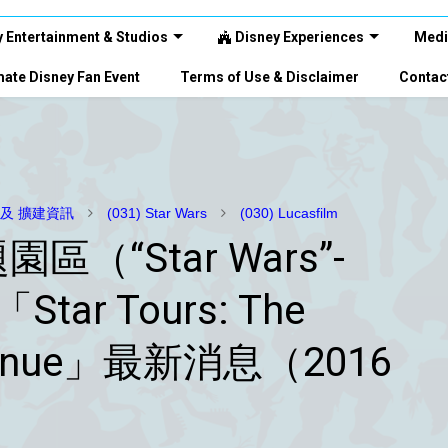
 Entertainment & Studios
Disney Experiences
Medi
ate Disney Fan Event
Terms of Use & Disclaimer
Contac
向 及 擴建資訊
(031) Star Wars
(030) Lucasfilm
（“Star Wars”-
Star Tours: The
ontinue」最新消息（2016