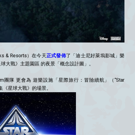
arks & Resorts）在今天
正式發佈
了「迪士尼好萊塢影城」樂
s Park）《星球大戰》主題園區 的夜景「概念設計圖」。
lm團隊 更會為 遊樂設施「星際旅行：冒險續航」（“Star
）加入 第8集《星球大戰》的場景。