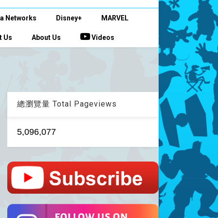
a Networks
Disney+
MARVEL
t Us
About Us
Videos
總瀏覽量 Total Pageviews
5,096,077