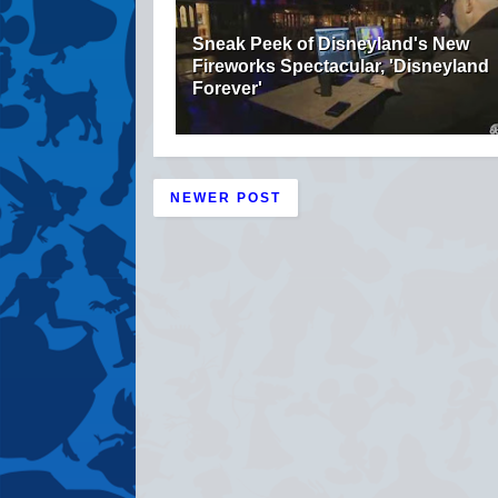
Sneak Peek of Disneyland's New
Fireworks Spectacular, 'Disneyland
Forever'
NEWER POST