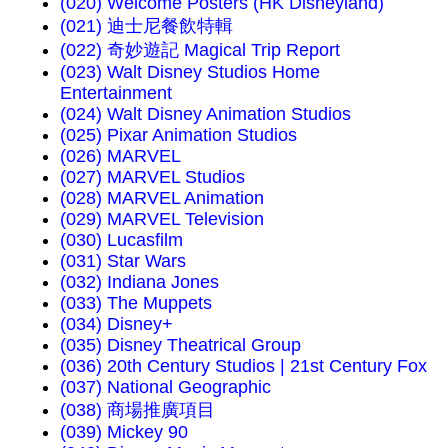
(020) Welcome Posters (HK Disneyland)
(021) 迪士尼餐飲特輯
(022) 奇妙遊記 Magical Trip Report
(023) Walt Disney Studios Home
Entertainment
(024) Walt Disney Animation Studios
(025) Pixar Animation Studios
(026) MARVEL
(027) MARVEL Studios
(028) MARVEL Animation
(029) MARVEL Television
(030) Lucasfilm
(031) Star Wars
(032) Indiana Jones
(033) The Muppets
(034) Disney+
(035) Disney Theatrical Group
(036) 20th Century Studios | 21st Century Fox
(037) National Geographic
(038) 商場推廣項目
(039) Mickey 90