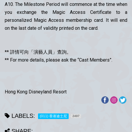
A10. The Milestone Period will commence at the time when
you exchange the Magic Access Certificate to a
personalized Magic Access membership card. It will end
on the last date of validity printed on the card.
** 詳情可向「演藝人員」查詢。
** For more details, please ask the “Cast Members”.
Hong Kong Disneyland Resort
LABELS:
(011) 香港迪士尼
2497
SHARE: