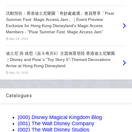
活動預告：香港迪士尼樂園「奇妙處處通」會員尊享「Pixar
Summer Fest: Magic Access Jam」｜Event Preview:
Exclusive for Hong Kong Disneyland's Magic Access
Members - “Pixar Summer Fest: Magic Access Jam”
May 28, 2026
迪士尼 與 彼思《反斗奇兵5》主題佈置登陸 香港迪士尼樂園
｜Disney and Pixar’s "Toy Story 5"-Themed Decorations
Arrive at Hong Kong Disneyland
May 23, 2026
Catalogues
(000) Disney Magical Kingdom Blog
(001) The Walt Disney Company
(002) The Walt Disney Studios