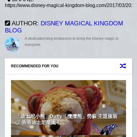
AUTHOR:
DISNEY MAGICAL KINGDOM
BLOG
A dedicated blog endeavors to bring the Disney magic to
everyone.
RECOMMENDED FOR YOU
「迪士尼小熊」Duffy「攬攬熊」勞蘇 主題服裝
@ 香港迪士尼樂園！