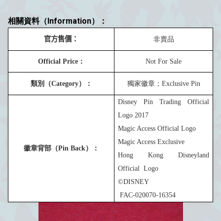
相關資料（Information）：
官方
售價
：
非賣品
Official Price
：
Not For S
ale
類
別
（
C
ategory
）：
獨家徽章
；
Exclusive Pin
Disney Pin Trading Official
Logo 201
7
Magic Access Official Logo
Magic Access Exclusive
徽章背部（
Pin Back
）：
Hong Kong Disneyland
Official
Logo
©DISNEY
F
AC-020070-16
354