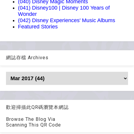
(040) Disney Magic Moments
(041) Disney100 | Disney 100 Years of
Wonder
(042) Disney Experiences' Music Albums
Featured Stories
網誌存檔 Archives
歡迎掃描此QR碼瀏覽本網誌
Browse The Blog Via
Scanning This QR Code