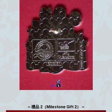
~ 禮品 2（Milestone Gift 2） ~