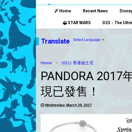
Home
Recent News
Disney
STAR WARS
D23：The Ultim
Translate
Select Language
▼
Home
(011) 香港迪士尼
PANDORA 20
現已發售！
Wednesday, March 29, 2017