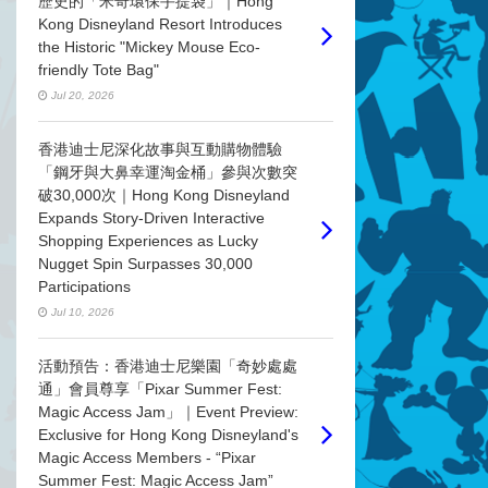
歷史的「米奇環保手提袋」｜Hong
Kong Disneyland Resort Introduces
the Historic "Mickey Mouse Eco-
friendly Tote Bag"
Jul 20, 2026
香港迪士尼深化故事與互動購物體驗
「鋼牙與大鼻幸運淘金桶」參與次數突
破30,000次｜Hong Kong Disneyland
Expands Story-Driven Interactive
Shopping Experiences as Lucky
Nugget Spin Surpasses 30,000
Participations
Jul 10, 2026
活動預告：香港迪士尼樂園「奇妙處處
通」會員尊享「Pixar Summer Fest:
Magic Access Jam」｜Event Preview:
Exclusive for Hong Kong Disneyland's
Magic Access Members - “Pixar
Summer Fest: Magic Access Jam”