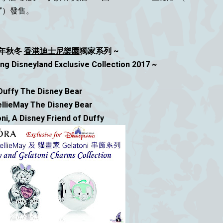
ORA”）發售。
17年秋冬
香港迪士尼樂園
獨家系列 ~
 Disneyland Exclusive Collection 2017 ~
 Duffy The Disney Bear
ellieMay The Disney Bear
ni, A Disney Friend of Duffy