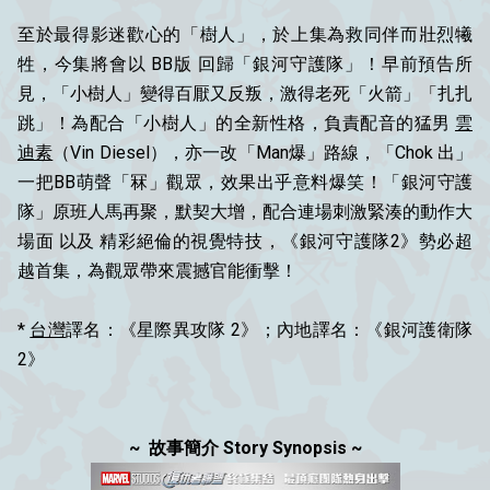
至於最得影迷歡心的「樹人」，於上集為救同伴而壯烈犧
牲，今集將會以 BB版 回歸「銀河守護隊」！早前預告所
見，「小樹人」變得百厭又反叛，激得老死「火箭」「扎扎
跳」！為配合「小樹人」的全新性格，負責配音的猛男
雲
迪素
（Vin Diesel），亦一改「Man爆」路線，「Chok 出」
一把BB萌聲「冧」觀眾，效果出乎意料爆笑！「銀河守護
隊」原班人馬再聚，默契大增，配合連場刺激緊湊的動作大
場面 以及 精彩絕倫的視覺特技，《銀河守護隊2》勢必超
越首集，為觀眾帶來震撼官能衝擊！
*
台灣
譯名：《星際異攻隊 2》；內地譯名：《銀河護衛隊
2》
~ 故事簡介 Story Synopsis ~