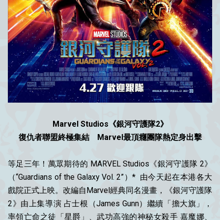
Marvel Studios《銀河守護隊2》
復仇者聯盟終極集結 Marvel最頂癮團隊熱定身出擊
等足三年！萬眾期待的 MARVEL Studios《銀河守護隊 2》
（“Guardians of the Galaxy Vol. 2”）* 由今天起在本港各大
戲院正式上映。改編自Marvel經典同名漫畫，《銀河守護隊
2》由上集導演 占士根（James Gunn）繼續「擔大旗」，
率領亡命之徒「星爵」、武功高強的神秘女殺手
嘉魔娜
、