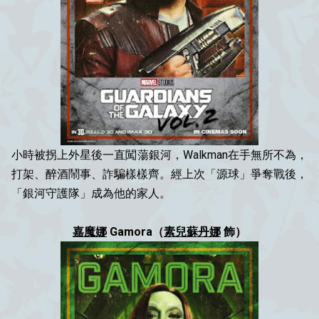
小時被拐上外星後一直闖蕩銀河，Walkman在手無所不為，
打架、醉酒鬧事、詐騙樣樣齊。經上次「源球」爭奪戰後，
「銀河守護隊」成為他的家人。
嘉魔娜
Gamora（
素兒蘇丹娜
飾）