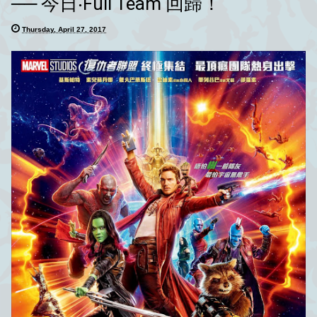
── 今日‧Full Team 回歸！
Thursday, April 27, 2017