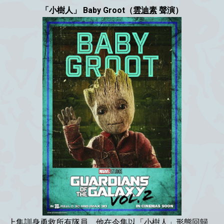
「小樹人」 Baby Groot（
雲迪素
聲演）
上集訓身
勇救
所有隊員，他在今集以「小樹人」形態回歸，