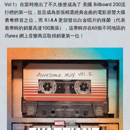
Vol.1）在當時推出了不久後便成為了 美國 Billboard 200流
行榜的第一位，並且成為首張精選經典金曲的電影原聲大碟
勇奪榜首之位，而 R.I.A.A 更頒發出白金唱片的殊榮（代表
着專輯的銷量高達100萬張），這專輯亦在60個不同地區的
iTunes 網上音樂商店取得銷量第一位！