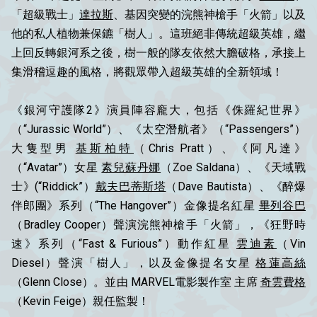
「超級戰士」
達拉斯
、基因突變的浣熊神槍手「火箭」以及
他的私人植物兼保鑣「樹人」。這班絕非傳統超級英雄，繼
上回反轉銀河系之後，樹一般的隊友依然大膽破格，承接上
集滑稽逗趣的風格，將觀眾帶入超級英雄的全新領域！
《銀河守護隊2》演員陣容龐大，包括《侏羅紀世界》
（“Jurassic World”）、《太空潛航者》（“Passengers”）
大隻型男
基斯柏特
（Chris Pratt）、《阿凡達》
（“Avatar”）女星
素兒蘇丹娜
（Zoe Saldana）、《天域戰
士》(“Riddick”）
戴夫巴蒂斯塔
（Dave Bautista）、《醉爆
伴郎團》系列（“The Hangover”）金像提名紅星
畢列谷巴
（Bradley Cooper）聲演浣熊神槍手「火箭」，《狂野時
速》系列（“Fast & Furious”）動作紅星
雲迪素
（Vin
Diesel）聲演「樹人」，以及金像提名女星
格蓮高絲
（Glenn Close）。並由 MARVEL電影製作室 主席
奇雲費格
（Kevin Feige）親任監製！