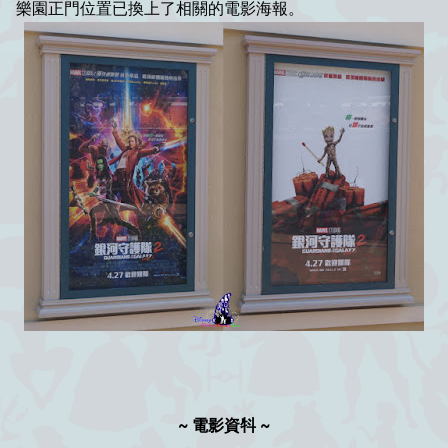
樂園正門位置已換上了相關的電影海報。
~ 電影資㸯 ~