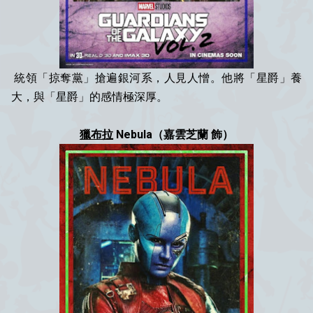
統領「掠奪黨」搶遍銀河系，人見人憎。他將「星爵」養
大，與「星爵」的感情極深厚。
獵布拉
Nebula（嘉雲芝蘭 飾）