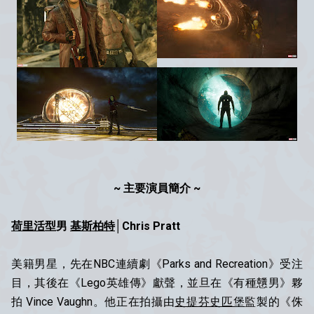
~ 主要演員簡介 ~
荷里活
型男
基斯柏特
│Chris Pratt
美籍男星，先在NBC連續劇《Parks and Recreation》受注
目，其後在《Lego英雄傳》獻聲，並旦在《有種戇男》夥
拍 Vince Vaughn。他正在拍攝由
史提芬史匹堡
監製的《侏