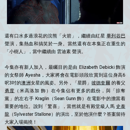
還有口水多過浪花的浣熊「火箭」，繼續由紅星
畢列谷巴
聲演，集熱血和搞笑於一身。當然還有在本集正在重生的
「小樹人」，當中繼續由 雲迪素 聲演。
今集亦有新人加入，最矚目的是由 Elizabeth Debicki 飾演
的女祭師 Ayesha，大家將會在電影頭段欣賞到這位身高6
呎3吋的
澳洲
女星的風姿。另外，「星爵」
彼德奎爾
的養父
勇度
（米高洛加 飾）在今集佔有更多的戲份，與「掠奪
黨」的左右手 Kraglin（Sean Gunn 飾）在電影中的擔當着
重要的地位。說到「驚喜」，當然就是有殿堂級人馬
史泰
龍
（Sylvester Stallone）的演出，至於他演什麼？答案留待
大家入場揭撓！