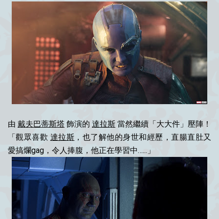
由
戴夫巴蒂斯塔
飾演的
達拉斯
當然繼續「大大件」壓陣！
「觀眾喜歡
達拉斯
，也了解他的身世和經歷，直腸直肚又
愛搞爛gag，令人捧腹，他正在學習中…...」