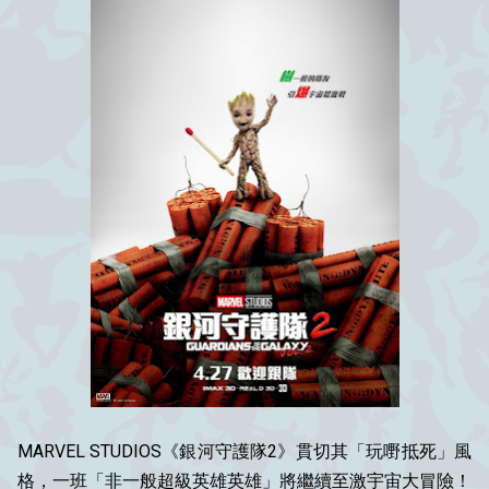
MARVEL STUDIOS《銀河守護隊2》貫切其「玩嘢抵死」風
格，一班「非一般超級英雄英雄」將繼續至激宇宙大冒險！