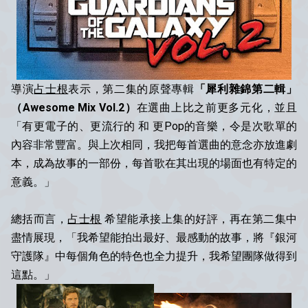
導演
占士根
表示，第二集的原聲專輯
「犀利雜錦第二輯」
（Awesome Mix Vol.2）
在選曲上比之前更多元化，並且
「有更電子的、更流行的 和 更Pop的音樂，令是次歌單的
內容非常豐富。與上次相同，我把每首選曲的意念亦放進劇
本，成為故事的一部份，每首歌在其出現的場面也有特定的
意義。」
總括而言，
占士根
希望能承接上集的好評，再在第二集中
盡情展現，「我希望能拍出最好、最感動的故事，將『銀河
守護隊』中每個角色的特色也全力提升，我希望團隊做得到
這點。」