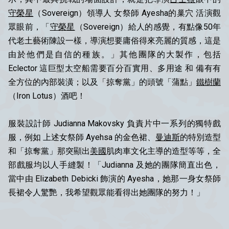
守榮星
（Sovereign）領導人 女祭師 Ayesha的巢穴 活演觀
眾眼前，「
守榮星
（Sovereign）給人的感覺，有點像50年
代老土藝術陳設一樣，導演想要庸俗得來亮麗的質感，這是
由於他們是自信的種族。」其他團隊的大製作，包括
Eclector 這巨型太空船需要百分百實用、多用途 和 備有有
全方位的內部裝潢；以及「掠奪黨」的頭號「蒲點」
鐵樹蘭
（Iron Lotus）酒吧！
服裝設計師 Judianna Makovsky 負責片中一系列的獨特戲
服，例如 上述女祭師 Ayehsa 的金色裙、
曼迪斯
的特別造型
和「掠奪黨」那突顯出
美國
肌肉車文化主導的造型等等，全
部戲服均以人手縫製！「Judianna 及她的團隊簡直出色，
當中由 Elizabeth Debicki 飾演的 Ayesha，她那一身女祭師
長裙令人驚艷，我希望觀眾能看得出她團隊的努力！」