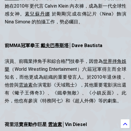
她在2010年更代言 Calvin Klein 內衣褲，成為新一代全球性
感女神。
素兒蘇丹娜
於剛剛完成在傳記片《Nina》飾演
Nina Simone 的拍攝工作，勢必矚目。
前MMA冠軍拳王
戴夫巴蒂斯塔
│Dave Bautista
演員、前職業摔角手和綜合格鬥技拳手，因曾為
世界摔角娛
樂
（World Wrestling Entertainment）六屆冠軍得主而全球
知名，而他更成為組織的重要發言人。於2010年退休後，
他曾與
雲迪素
合演電影《天域戰士》，其他重要電影演出還
有《蠍子王傳奇3》、《鐵拳無敵》、《小鎮反面》。此
外，他也有參演《特務阿七》和《超人外傳》等的劇集。
荷里活賣座動作巨星
雲迪素
│Vin Diesel