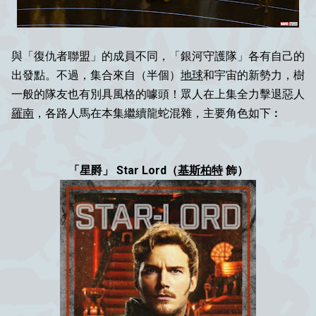
與「復仇者聯盟」的成員不同，「銀河守護隊」各有自己的
出發點。不過，集合來自（半個）
地球
和宇宙的新勢力，樹
一般的隊友也有別具風格的噱頭！眾人在上集全力擊退惡人
羅南
，各路人馬在本集繼續龍蛇混雜，主要角色如下︰
「星爵」 Star Lord（
基斯柏特
飾）