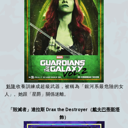
魁隆
收養訓練成超級武器，被稱為「銀河系最危險的女
人」。她跟「星爵」關係迷離。
「毀滅者」達拉斯 Drax the Destroyer（
戴夫巴蒂斯塔
飾）