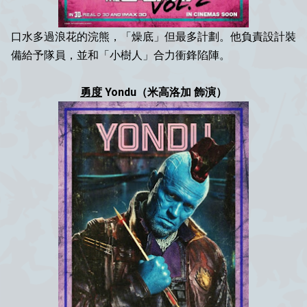
口水多過浪花的浣熊，「燥底」但最多計劃。他負責設計裝
備給予隊員，並和「小樹人」合力衝鋒陷陣。
勇度
Yondu（米高洛加 飾演）