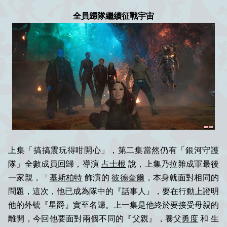
全員歸隊繼續征戰宇宙
上集「搞搞震玩得咁開心」，第二集當然仍有「銀河守護
隊」全數成員回歸，導演
占士根
說，上集乃拉雜成軍最後
一家親，「
基斯柏特
飾演的
彼德奎爾
，本身就面對相同的
問題，這次，他已成為隊中的『話事人』，要在行動上證明
他的外號『星爵』實至名歸。上一集是他終於要接受母親的
離開，今回他要面對兩個不同的『父親』，養父
勇度
和 生