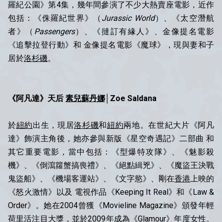
羅紀公園》第4集，幾年間參演了不少大熱賣座電影，近作
包括：《侏羅紀世界》（
Jurassic World
）、《太空潛航
者》（
Passengers
）、《撻訂有緣人》、金像提名電影
《追擊拉登行動》和 金像提名電影《魔球》，現與妻和子
居於
洛杉磯
。
《阿凡達》天后
素兒蘇丹娜
│Zoe Saldana
於
紐約
出生，現居
洛杉磯
和
紐約
兩地。在世紀大片《阿凡
達》飾演主角後，她亦參與新版《星空奇遇記》二部曲 和
其它重要電影，當中包括：《型爆特攻隊》、《魅影殺
機》、《倒瀉籮蟹搞喪禮》、《絕點緝兇》、《魔盜王決戰
鬼盜船》、《機場客運站》、《文字慾》、剛在
香港
上映的
《怒火激情》以及 電視作品《Keeping It Real》和《Law &
Order》。她在2004曾獲《Movieline Magazine》頒發年輕
荷里活
注目大獎，並於2009年成為《Glamour》年度女性。