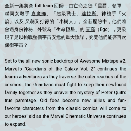
全新一集將會 full team 回歸，由亡命之徒「星爵」領軍，
聯同女殺手
嘉魔娜
、「超級戰士」
達拉斯
、神槍手「火
箭」以及 又萌又打得的「小樹人」。全新歷險中，他們將
會遇身份神秘、外號為「生命恆星」的
壹高
（Ego），更發
現了足以挑戰整個宇宙安危的重大陰謀，究竟他們能否再次
保衛宇宙？
Set to the all-new sonic backdrop of Awesome Mixtape #2,
Marvel’s “Guardians of the Galaxy Vol. 2” continues the
team’s adventures as they traverse the outer reaches of the
cosmos. The Guardians must fight to keep their newfound
family together as they unravel the mystery of Peter Quill’s
true parentage. Old foes become new allies and fan-
favorite characters from the classic comics will come to
our heroes’ aid as the Marvel Cinematic Universe continues
to expand.