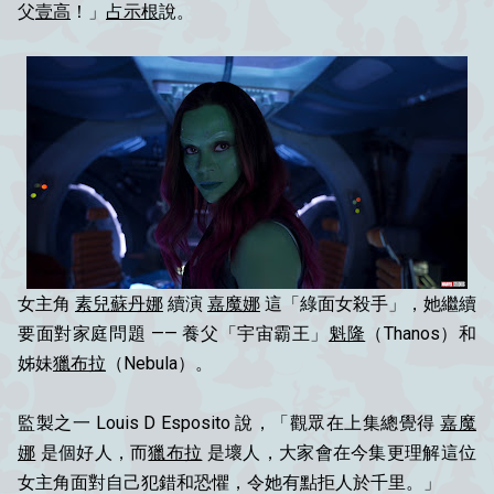
父
壹高
！」
占示根
說。
女主角
素兒蘇丹娜
續演
嘉魔娜
這「綠面女殺手」，她繼續
要面對家庭問題 —— 養父「宇宙霸王」
魁隆
（Thanos）和
姊妹
獵布拉
（Nebula）。
監製之一 Louis D Esposito 說，「觀眾在上集總覺得
嘉魔
娜
是個好人，而
獵布拉
是壞人，大家會在今集更理解這位
女主角面對自己犯錯和恐懼，令她有點拒人於千里。」