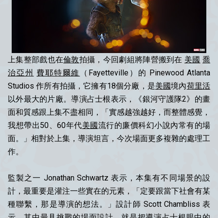
上集整部戲也在
倫敦
拍攝，今回劇組將陣營搬到在
美國
喬
治亞州
費耶特爾維
（Fayetteville）的 Pinewood Atlanta
Studios 作所有拍攝，它擁有18個分廠，是
美國
境內
荷里活
以外最大的片廠。導演占士根表示，《銀河守護隊2》的畫
面和質感跟上集不盡相同，「實感越強越好，而整體感覺，
我想帶出50、60年代
美國
流行的廉價科幻小說內常有的場
面。」相對於上集，導演坦言，今次場面更多複雜的處理工
作。
監製之一 Jonathan Schwartz 表示，本集有不同場景的設
計，最重要是灌注一些實在的元素，「定要跟當下社會有某
種聯繫，那是導演的想法。」設計師 Scott Chambliss 表
示，其中最具挑戰的場面設計，就是把導演
占士根
眼中的