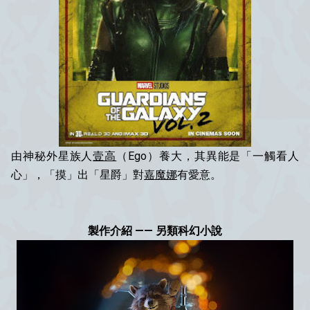
由神秘外星族人
壹高
（Ego）養大，其異能是「一觸看人
心」，「摸」出「星爵」對
嘉魔娜
有愛意。
製作介紹
—— 另類科幻小說