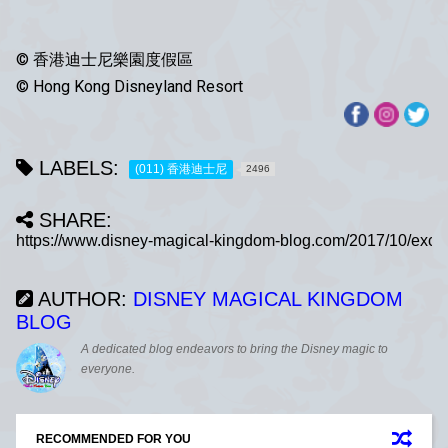
© 香港迪士尼樂園度假區
© Hong Kong Disneyland Resort
LABELS:
(011) 香港迪士尼
2496
SHARE:
AUTHOR:
DISNEY MAGICAL KINGDOM
BLOG
A dedicated blog endeavors to bring the Disney magic to
everyone.
RECOMMENDED FOR YOU