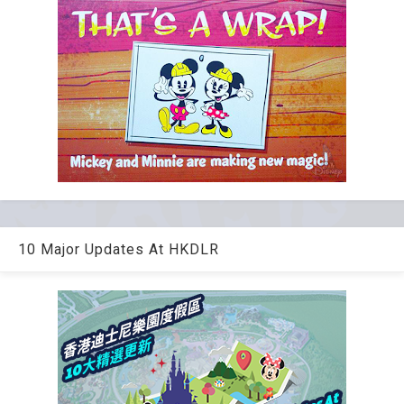
10 Major Updates At HKDLR