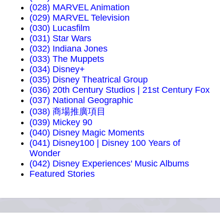
(028) MARVEL Animation
(029) MARVEL Television
(030) Lucasfilm
(031) Star Wars
(032) Indiana Jones
(033) The Muppets
(034) Disney+
(035) Disney Theatrical Group
(036) 20th Century Studios | 21st Century Fox
(037) National Geographic
(038) 商場推廣項目
(039) Mickey 90
(040) Disney Magic Moments
(041) Disney100 | Disney 100 Years of
Wonder
(042) Disney Experiences' Music Albums
Featured Stories