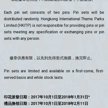
Each pin set consists of two pins. Pin sets will be
distributed randomly. Hongkong International Theme Parks
Limited (HKITP) is not responsible for providing pins or pin
sets meeting any specification or exchanging pins or pin
sets with any person.
徽章供應有限，以先到先得形式換購，換完即止。
Pin sets are limited and available on a first-come, first-
served basis and while stock lasts.
印花派發日期：2017年10月1日至2018年1月31日^
禮品換領日期：2017年10月1日至2018年2月11日