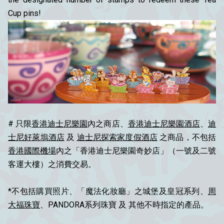
Cup pins!
# 只限
香港迪士尼樂園
內之商店、
香港迪士尼樂園酒店
、
迪
士尼好萊塢酒店
及
迪士尼探索家度假酒店
之商品，不包括
香港國際機場
內之「香港迪士尼樂園奇妙店」（一號及二號
客運大樓）之消費交易。
*不包括購買照片、「魔法化妝廳」之城堡及皇冠系列、
周
大福珠寶
、PANDORA系列珠寶 及 其他不時指定的產品。