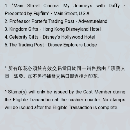
1. “Main Street Cinema: My Journeys with Duffy -
Presented by Fujifilm” - Main Street, U.S.A.
2. Professor Porter's Trading Post - Adventureland
3. Kingdom Gifts - Hong Kong Disneyland Hotel
4. Celebrity Gifts - Disney's Hollywood Hotel
5. The Trading Post - Disney Explorers Lodge
^ 所有印花必須於有效交易當日於同一銷售點由「演藝人
員」派發。恕不另行補發交易日期過後之印花。
^ Stamp(s) will only be issued by the Cast Member during
the Eligible Transaction at the cashier counter. No stamps
will be issued after the Eligible Transaction is complete.