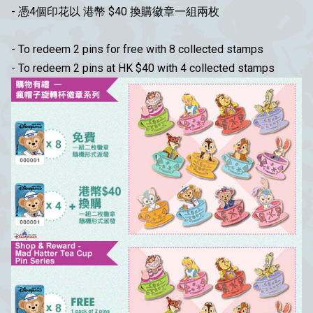
- 憑4個印花以
港幣
$40 換購徽章一組兩枚
- To redeem 2 pins for free with 8 collected stamps
- To redeem 2 pins at HK $40 with 4 collected stamps