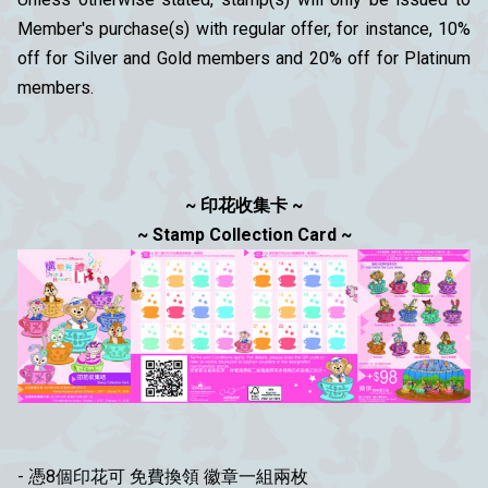
Member's purchase(s) with regular offer, for instance, 10%
off for Silver and Gold members and 20% off for Platinum
members.
~ 印花收集卡 ~
~ Stamp Collection Card ~
- 憑8個印花可 免費換領 徽章一組兩枚