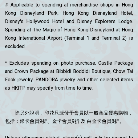
# Applicable to spending at merchandise shops in Hong
Kong Disneyland Park, Hong Kong Disneyland Hotel,
Disney's Hollywood Hotel and Disney Explorers Lodge.
Spending at The Magic of Hong Kong Disneyland at Hong
Kong International Airport (Terminal 1 and Terminal 2) is
excluded.
* Excludes spending on photo purchase, Castle Package
and Crown Package at Bibbidi Boddidi Boutique, Chow Tai
Fook jewelry, PANDORA jewelry and other selected items
as HKITP may specify from time to time.
除另外說明，印花只派發予會員以一般商品優惠購物，
包括：銀卡會員9折、金卡會員9折 及 白金卡會員8折。
Unless otherwise stated, stamp(s) will only be issued to