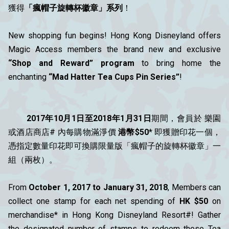
獲得
「瘋帽子旋轉杯徽章」系列
！
New shopping fun begins! Hong Kong Disneyland offers
Magic Access members the brand new and exclusive
“Shop and Reward” program
to bring home the
enchanting
“Mad Hatter Tea Cups Pin Series”
!
2017年10月1日至2018年1月31日
期間，會員於 樂園
或酒店商店# 內每購物滿淨價
港幣$50
* 即獲贈印花一個，
憑指定數量印花即可換購限量版「瘋帽子的旋轉杯徽章」一
組（兩枚）。
From
October 1, 2017 to January 31, 2018
, Members can
collect one stamp for each net spending of
HK $50
on
merchandise* in Hong Kong Disneyland Resort#! Gather
the designated number of stamps to redeem these Tea