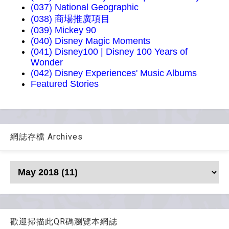
(037) National Geographic
(038) 商場推廣項目
(039) Mickey 90
(040) Disney Magic Moments
(041) Disney100 | Disney 100 Years of
Wonder
(042) Disney Experiences' Music Albums
Featured Stories
網誌存檔 Archives
歡迎掃描此QR碼瀏覽本網誌