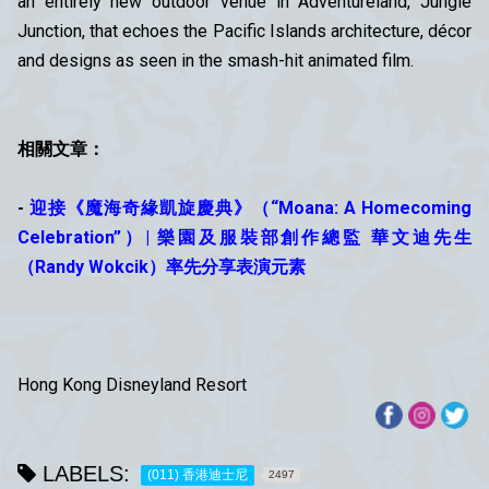
an entirely new outdoor venue in Adventureland, Jungle
Junction, that echoes the Pacific Islands architecture, décor
and designs as seen in the smash-hit animated film.
相關文章：
-
迎接《魔海奇緣凱旋慶典》（“Moana: A Homecoming
Celebration”）| 樂園及服裝部創作總監 華文迪先生
（Randy Wokcik）率先分享表演元素
Hong Kong Disneyland Resort
LABELS:
(011) 香港迪士尼
2497