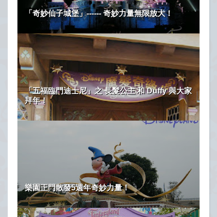
「奇妙仙子城堡」------ 奇妙力量無限放大！
「五福臨門迪士尼」之 長髮公主 和 Duffy 與大家
拜年！
樂園正門散發5週年奇妙力量！