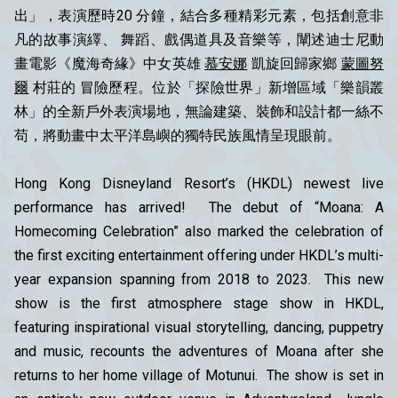
出」，表演歷時20 分鐘，結合多種精彩元素，包括創意非
凡的故事演繹、 舞蹈、戲偶道具及音樂等，闡述迪士尼動
畫電影《魔海奇緣》中女英雄
慕安娜
凱旋回歸家鄉
蒙圖努
爾
村莊的 冒險歷程。位於「探險世界」新增區域「樂韻叢
林」的全新戶外表演場地，無論建築、裝飾和設計都一絲不
苟，將動畫中太平洋島嶼的獨特民族風情呈現眼前。
Hong Kong Disneyland Resort’s (HKDL) newest live
performance has arrived! The debut of “Moana: A
Homecoming Celebration” also marked the celebration of
the first exciting entertainment offering under HKDL’s multi-
year expansion spanning from 2018 to 2023. This new
show is the first atmosphere stage show in HKDL,
featuring inspirational visual storytelling, dancing, puppetry
and music, recounts the adventures of Moana after she
returns to her home village of Motunui. The show is set in