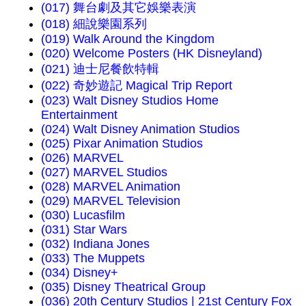
(017) 舞台劇及其它娛樂表演
(018) 細說樂園系列
(019) Walk Around the Kingdom
(020) Welcome Posters (HK Disneyland)
(021) 迪士尼餐飲特輯
(022) 奇妙遊記 Magical Trip Report
(023) Walt Disney Studios Home
Entertainment
(024) Walt Disney Animation Studios
(025) Pixar Animation Studios
(026) MARVEL
(027) MARVEL Studios
(028) MARVEL Animation
(029) MARVEL Television
(030) Lucasfilm
(031) Star Wars
(032) Indiana Jones
(033) The Muppets
(034) Disney+
(035) Disney Theatrical Group
(036) 20th Century Studios | 21st Century Fox