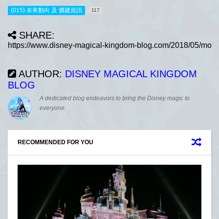
(015) 未來動向 及 擴建資訊
117
SHARE:
AUTHOR:
DISNEY MAGICAL KINGDOM
BLOG
A dedicated blog endeavors to bring the Disney magic to
everyone.
RECOMMENDED FOR YOU