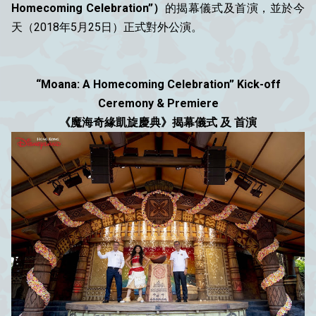
Homecoming Celebration”
）
的
揭幕儀式及首演
，
並
於
今
天
（
2018年5月25日
）
正
式
對
外
公
演
。
“Moana: A Homecoming Celebration” Kick-off
Ceremony & Premiere
《魔海奇緣凱旋慶典》揭幕儀式 及 首演