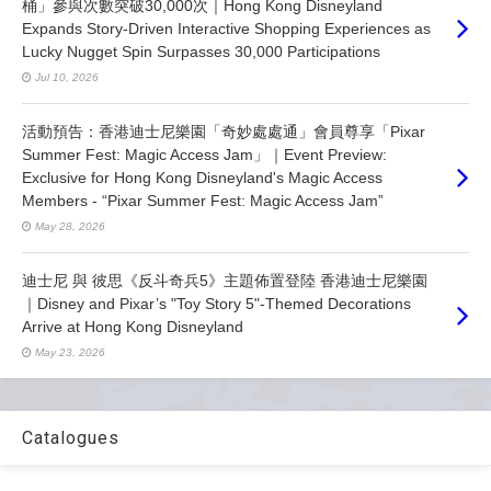
桶」參與次數突破30,000次｜Hong Kong Disneyland
Expands Story-Driven Interactive Shopping Experiences as
Lucky Nugget Spin Surpasses 30,000 Participations
Jul 10, 2026
活動預告：香港迪士尼樂園「奇妙處處通」會員尊享「Pixar
Summer Fest: Magic Access Jam」｜Event Preview:
Exclusive for Hong Kong Disneyland's Magic Access
Members - “Pixar Summer Fest: Magic Access Jam”
May 28, 2026
迪士尼 與 彼思《反斗奇兵5》主題佈置登陸 香港迪士尼樂園
｜Disney and Pixar’s "Toy Story 5"-Themed Decorations
Arrive at Hong Kong Disneyland
May 23, 2026
Catalogues