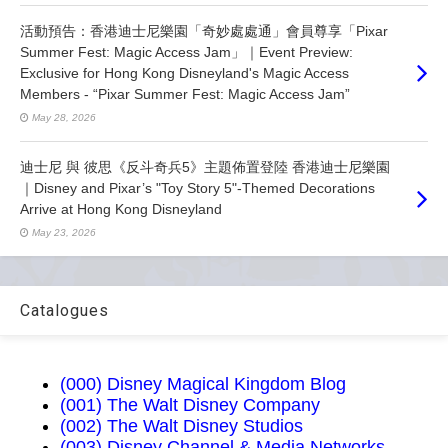
活動預告：香港迪士尼樂園「奇妙處處通」會員尊享「Pixar
Summer Fest: Magic Access Jam」｜Event Preview:
Exclusive for Hong Kong Disneyland's Magic Access
Members - “Pixar Summer Fest: Magic Access Jam”
May 28, 2026
迪士尼 與 彼思《反斗奇兵5》主題佈置登陸 香港迪士尼樂園
｜Disney and Pixar’s "Toy Story 5"-Themed Decorations
Arrive at Hong Kong Disneyland
May 23, 2026
Catalogues
(000) Disney Magical Kingdom Blog
(001) The Walt Disney Company
(002) The Walt Disney Studios
(003) Disney Channel & Media Networks