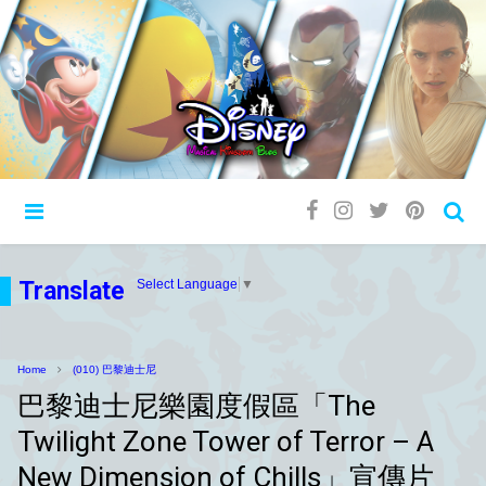
Translate
Select Language
▼
Home
(010) 巴黎迪士尼
巴黎迪士尼樂園度假區「The
Twilight Zone Tower of Terror – A
New Dimension of Chills」宣傳片