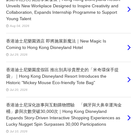
Unveils New Workplace Designed to Inspire Creativity and
Collaboration, Expands Internship Programme to Support
Young Talent
Aug 04, 2026
香港迪士尼樂園酒店 即將施展新魔法｜New Magic Is
Coming to Hong Kong Disneyland Hotel
Jul 29, 2026
香港迪士尼樂園度假區 推出別具珍貴歷史的「米奇環保手提
袋」｜Hong Kong Disneyland Resort Introduces the
Historic "Mickey Mouse Eco-friendly Tote Bag"
Jul 20, 2026
香港迪士尼深化故事與互動購物體驗 「鋼牙與大鼻幸運淘金
桶」參與次數突破30,000次｜Hong Kong Disneyland
Expands Story-Driven Interactive Shopping Experiences as
Lucky Nugget Spin Surpasses 30,000 Participations
Jul 10, 2026