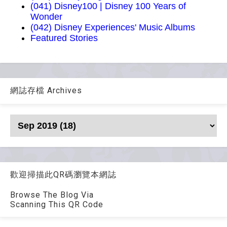
(041) Disney100 | Disney 100 Years of
Wonder
(042) Disney Experiences' Music Albums
Featured Stories
網誌存檔 Archives
歡迎掃描此QR碼瀏覽本網誌
Browse The Blog Via
Scanning This QR Code