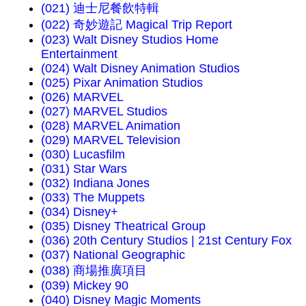
(021) 迪士尼餐飲特輯
(022) 奇妙遊記 Magical Trip Report
(023) Walt Disney Studios Home
Entertainment
(024) Walt Disney Animation Studios
(025) Pixar Animation Studios
(026) MARVEL
(027) MARVEL Studios
(028) MARVEL Animation
(029) MARVEL Television
(030) Lucasfilm
(031) Star Wars
(032) Indiana Jones
(033) The Muppets
(034) Disney+
(035) Disney Theatrical Group
(036) 20th Century Studios | 21st Century Fox
(037) National Geographic
(038) 商場推廣項目
(039) Mickey 90
(040) Disney Magic Moments