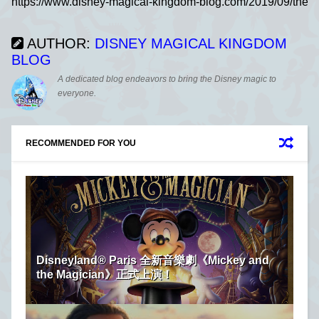
AUTHOR:
DISNEY MAGICAL KINGDOM
BLOG
A dedicated blog endeavors to bring the Disney magic to
everyone.
RECOMMENDED FOR YOU
Disneyland® Paris 全新音樂劇《Mickey and
the Magician》正式上演！