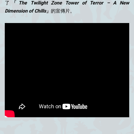
了
「
The Twilight Zone Tower of Terror – A New
Dimension of Chills
」
的宣傳片。