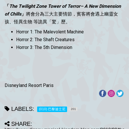
「
The Twilight Zone Tower of Terror– A New Dimension
of Chills
」
將會分為三大主要情節，賓客將會遇上幽靈女
孩、怪異生物 等詭異「驚」歷。
Horror 1: The Malevolent Machine
Horror 2: The Shaft Creatures
Horror 3: The 5th Dimension
Disneyland Resort Paris
LABELS:
(010) 巴黎迪士尼
201
SHARE: