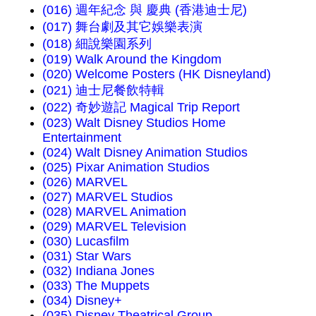
(016) 週年紀念 與 慶典 (香港迪士尼)
(017) 舞台劇及其它娛樂表演
(018) 細說樂園系列
(019) Walk Around the Kingdom
(020) Welcome Posters (HK Disneyland)
(021) 迪士尼餐飲特輯
(022) 奇妙遊記 Magical Trip Report
(023) Walt Disney Studios Home
Entertainment
(024) Walt Disney Animation Studios
(025) Pixar Animation Studios
(026) MARVEL
(027) MARVEL Studios
(028) MARVEL Animation
(029) MARVEL Television
(030) Lucasfilm
(031) Star Wars
(032) Indiana Jones
(033) The Muppets
(034) Disney+
(035) Disney Theatrical Group