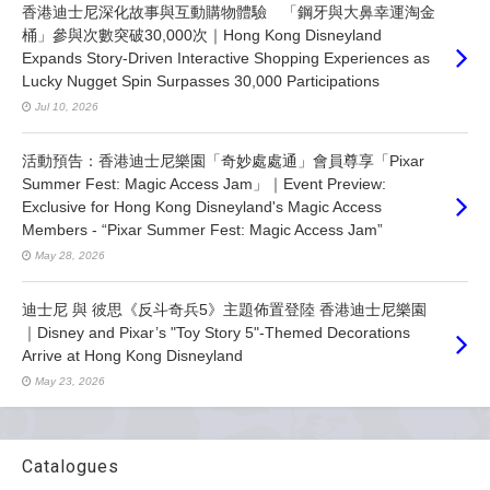
香港迪士尼深化故事與互動購物體驗 「鋼牙與大鼻幸運淘金
桶」參與次數突破30,000次｜Hong Kong Disneyland
Expands Story-Driven Interactive Shopping Experiences as
Lucky Nugget Spin Surpasses 30,000 Participations
Jul 10, 2026
活動預告：香港迪士尼樂園「奇妙處處通」會員尊享「Pixar
Summer Fest: Magic Access Jam」｜Event Preview:
Exclusive for Hong Kong Disneyland's Magic Access
Members - “Pixar Summer Fest: Magic Access Jam”
May 28, 2026
迪士尼 與 彼思《反斗奇兵5》主題佈置登陸 香港迪士尼樂園
｜Disney and Pixar’s "Toy Story 5"-Themed Decorations
Arrive at Hong Kong Disneyland
May 23, 2026
Catalogues