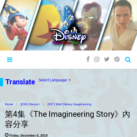
Translate
Select Language
▼
Home
(034) Disney+
(007) Walt Disney Imagineering
第4集《The Imagineering Story》內
容分享
Friday, December 6, 2019