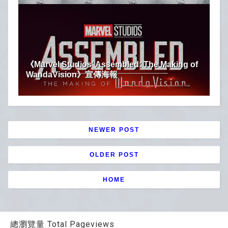
《Marvel Studios' Assembled: The Making of
WandaVision》宣傳海報
NEWER POST
OLDER POST
HOME
總瀏覽量 Total Pageviews