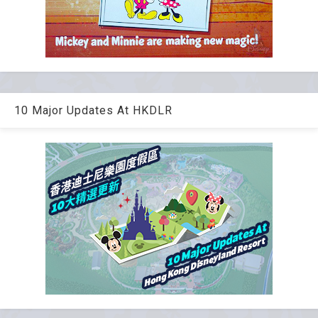
10 Major Updates At HKDLR