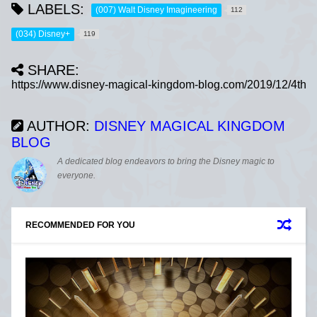
LABELS:
(007) Walt Disney Imagineering
112
(034) Disney+
119
SHARE:
AUTHOR:
DISNEY MAGICAL KINGDOM
BLOG
A dedicated blog endeavors to bring the Disney magic to
everyone.
RECOMMENDED FOR YOU