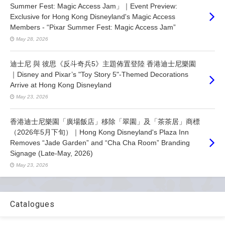
Summer Fest: Magic Access Jam」｜Event Preview:
Exclusive for Hong Kong Disneyland's Magic Access
Members - “Pixar Summer Fest: Magic Access Jam”
May 28, 2026
迪士尼 與 彼思《反斗奇兵5》主題佈置登陸 香港迪士尼樂園
｜Disney and Pixar’s "Toy Story 5"-Themed Decorations
Arrive at Hong Kong Disneyland
May 23, 2026
香港迪士尼樂園「廣場飯店」移除「翠園」及「茶茶居」商標
（2026年5月下旬）｜Hong Kong Disneyland's Plaza Inn
Removes “Jade Garden” and “Cha Cha Room” Branding
Signage (Late-May, 2026)
May 23, 2026
Catalogues