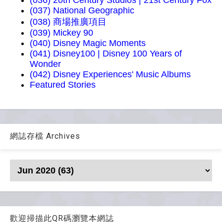
(037) National Geographic
(038) 商場推廣項目
(039) Mickey 90
(040) Disney Magic Moments
(041) Disney100 | Disney 100 Years of
Wonder
(042) Disney Experiences' Music Albums
Featured Stories
網誌存檔 Archives
歡迎掃描此QR碼瀏覽本網誌