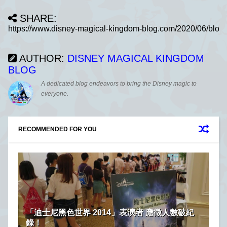
SHARE:
AUTHOR:
DISNEY MAGICAL KINGDOM
BLOG
A dedicated blog endeavors to bring the Disney magic to
everyone.
RECOMMENDED FOR YOU
「迪士尼黑色世界 2014」表演者 應徵人數破紀
錄！