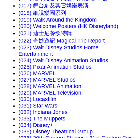
(017) 舞台劇及其它娛樂表演
(018) 細說樂園系列
(019) Walk Around the Kingdom
(020) Welcome Posters (HK Disneyland)
(021) 迪士尼餐飲特輯
(022) 奇妙遊記 Magical Trip Report
(023) Walt Disney Studios Home
Entertainment
(024) Walt Disney Animation Studios
(025) Pixar Animation Studios
(026) MARVEL
(027) MARVEL Studios
(028) MARVEL Animation
(029) MARVEL Television
(030) Lucasfilm
(031) Star Wars
(032) Indiana Jones
(033) The Muppets
(034) Disney+
(035) Disney Theatrical Group
(036) 20th Century Studios | 21st Century Fox